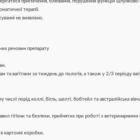
ерігатися пригнічення, блювання, порушення функцій шлунково-
оматичної терапії.
уванні не виявлено.
ючих речовин препарату
ам.
та вагітним за тиждень до пологів, а також у 2/3 періоду вагі
числі порід коллі, бігль, шелті, бобтейл та австралійська вівч
вил гігієни та безпеки, прийнятих при роботі з ветеринарними
 в картонні коробки.