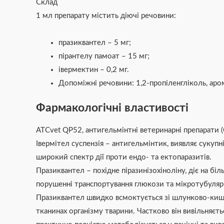
Склад
1 мл препарату містить діючі речовини:
празиквантел – 5 мг;
пірантелу памоат – 15 мг;
івермектин – 0,2 мг.
Допоміжні речовини: 1,2-пропіленгліколь, аро
Фармакологічні властивості
ATCvet QP52, антигельмінтні ветеринарні препарати 
Івермітел суспензія – антигельмінтик, виявляє сукуп
широкий спектр дії проти ендо- та ектопаразитів.
Празиквантел – похідне піразинізохіноліну, діє на біл
порушенні транспортування глюкози та мікротубулярно
Празиквантел швидко всмоктується зі шлунково-кишко
тканинах організму тварини. Частково він вивільняєть