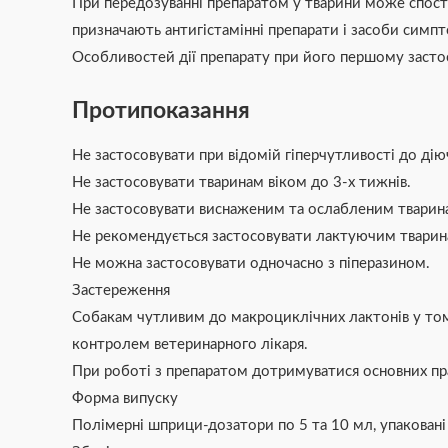
При передозуванні препаратом у тварини може спост
призначають антигістамінні препарати і засоби симпт
Особливостей дії препарату при його першому застос
Протипоказання
Не застосовувати при відомій гіперчутливості до ді
Не застосовувати тваринам віком до 3-х тижнів.
Не застосовувати виснаженим та ослабленим тварин
Не рекомендується застосовувати лактуючим тваринам 
Не можна застосовувати одночасно з піперазином.
Застереження
Собакам чутливим до макроциклічних лактонів у тому 
контролем ветеринарного лікаря.
При роботі з препаратом дотримуватися основних пра
Форма випуску
Полімерні шприци-дозатори по 5 та 10 мл, упаковані