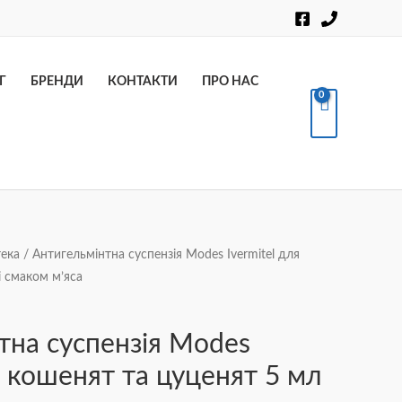
Пошук
Г
БРЕНДИ
КОНТАКТИ
ПРО НАС
ека
/ Антигельмінтна суспензія Modes Ivermitel для
і смаком м’яса
тна суспензія Modes
я кошенят та цуценят 5 мл