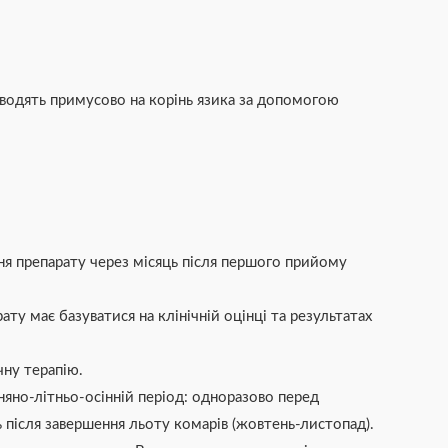
вводять примусово на корінь язика за допомогою
ня препарату через місяць після першого прийому
ту має базуватися на клінічній оцінці та результатах
ну терапію.
яно-літньо-осінній період: одноразово перед
ць після завершення льоту комарів (жовтень-листопад).