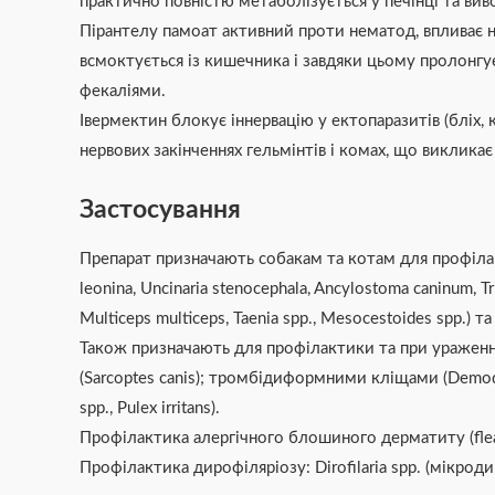
практично повністю метаболізується у печінці та ви
Пірантелу памоат активний проти нематод, впливає н
всмоктується із кишечника і завдяки цьому пролонгує
фекаліями.
Івермектин блокує іннервацію у ектопаразитів (бліх,
нервових закінченнях гельмінтів і комах, що викликає ї
Застосування
Препарат призначають собакам та котам для профілакти
leonina, Uncinaria stenocephala, Ancylostoma caninum, Tr
Мulticeps multiceps, Taenia spp., Mesocestoides spp.) та
Також призначають для профілактики та при ураженні 
(Sarcoptes canis); тромбідиформними кліщами (Demodex 
spp., Pulex irritans).
Профілактика алергічного блошиного дерматиту (flea a
Профілактика дирофіляріозу: Dirofilaria spp. (мікродир