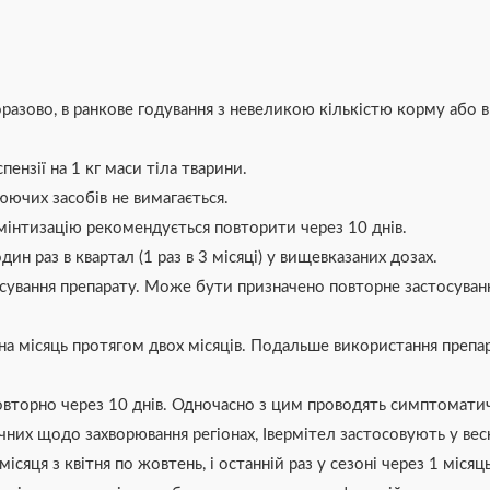
разово, в ранкове годування з невеликою кількістю корму або 
ензії на 1 кг маси тіла тварини.
юючих засобів не вимагається.
ьмінтизацію рекомендується повторити через 10 днів.
н раз в квартал (1 раз в 3 місяці) у вищевказаних дозах.
сування препарату. Може бути призначено повторне застосуван
на місяць протягом двох місяців. Подальше використання препара
овторно через 10 днів. Одночасно з цим проводять симптоматич
их щодо захворювання регіонах, Івермітел застосовують у весн
ісяця з квітня по жовтень, і останній раз у сезоні через 1 міся