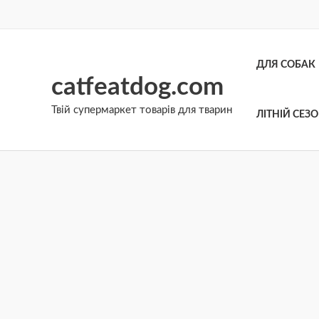
Перейти
до
вмісту
ДЛЯ СОБАК
catfeatdog.com
Твій супермаркет товарів для тварин
ЛІТНІЙ СЕЗ