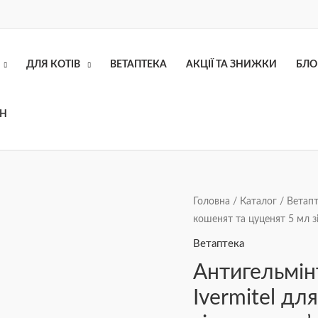
ДЛЯ КОТІВ
ВЕТАПТЕКА
АКЦІЇ ТА ЗНИЖКИ
БЛО
ОН
Антигельмінтна
Головна
/
Каталог
/
Ветапт
кошенят та цуценят 5 мл з
суспензія
Modes
Ветаптека
Ivermitel
Антигельмін
для
Ivermitel дл
кошенят
та