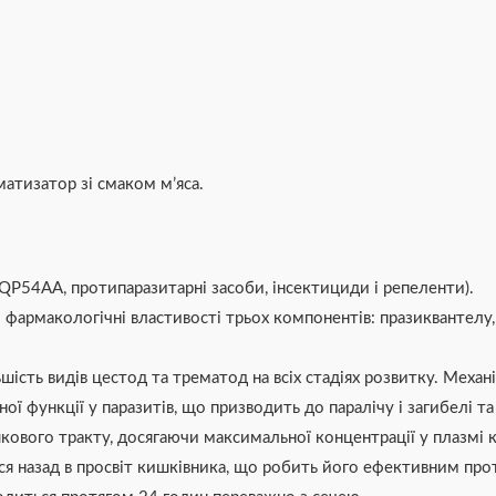
матизатор зі смаком м’яса.
(QP54AA, протипаразитарні засоби, інсектициди і репеленти).
ні фармакологічні властивості трьох компонентів: празиквантел
ьшість видів цестод та трематод на всіх стадіях розвитку. Механі
ї функції у паразитів, що призводить до паралічу і загибелі та
вого тракту, досягаючи максимальної концентрації у плазмі кро
ся назад в просвіт кишківника, що робить його ефективним проти