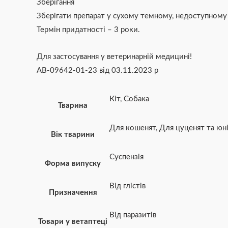
Зберігання
Зберігати препарат у сухому темному, недоступному дл
Термін придатності – 3 роки.
Для застосування у ветеринарній медицині!
АВ-09642-01-23 від 03.11.2023 р
Кіт
,
Собака
Тварина
Для кошенят
,
Для цуценят та юні
Вік тварини
Суспензія
Форма випуску
Від глістів
Призначення
Від паразитів
Товари у ветаптеці