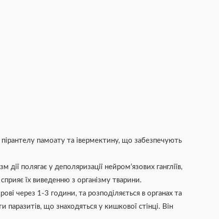
у, пірантелу памоату та івермектину, що забезпечують
зм дії полягає у деполяризації нейром’язових гангліїв,
 сприяє їх виведенню з організму тварини.
ві через 1-3 години, та розподіляється в органах та
 паразитів, що знаходяться у кишкової стінці. Він