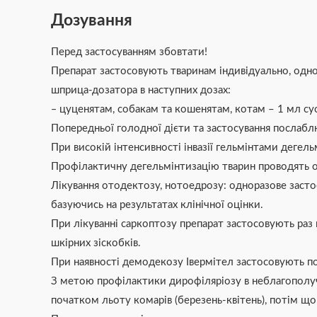
Дозування
Перед застосуванням збовтати!
Препарат застосовують тваринам індивідуально, одно
шприца-дозатора в наступних дозах:
‒ цуценятам, собакам та кошенятам, котам – 1 мл сусп
Попередньої голодної дієти та застосування послабл
При високій інтенсивності інвазії гельмінтами дегел
Профілактичну дегельмінтизацію тварин проводять оди
Лікування отодектозу, нотоедрозу: одноразове засто
базуючись на результатах клінічної оцінки.
При лікуванні саркоптозу препарат застосовують раз 
шкірних зіскобків.
При наявності демодекозу Івермітел застосовують п
З метою профілактики дирофіляріозу в неблагополучн
початком льоту комарів (березень-квітень), потім щом