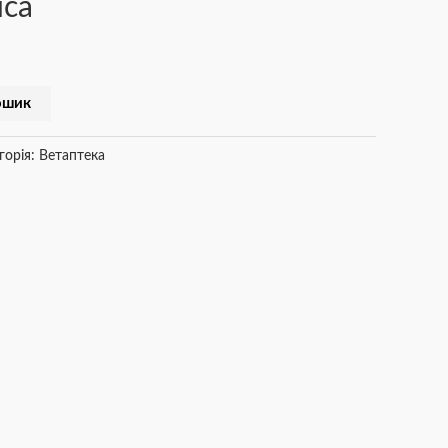
яса
ошик
горія:
Ветаптека