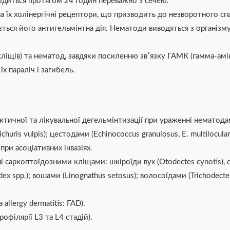
водиться протягом 24 годин переважно з сечею.
а їх холінергічні рецептори, що призводить до незворотного сп
ться його антигельмінтна дія. Нематоди виводяться з організм
 кліщів) та нематод, завдяки посиленню зв′язку ГАМК (гамма-ам
х параліч і загибель.
чної та лікувальної дегельмінтизації при ураженні нематодами тр
ichuris vulpis); цестодами (Echinococcus granulosus, E. multilocular
 при асоціативних інвазіях.
саркоптоїдозними кліщами: шкіроїди вух (Otodectes cynotis), св
spp.); вошами (Linognathus setosus); волосоїдами (Trichodectes c
llergy dermatitis: FAD).
офілярії L3 та L4 стадій).