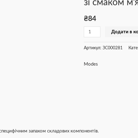
зі смаком м’
цуценят
5
₴
84
мл
Додати в к
зі
смаком
Артикул:
ЗС000281
Кате
м'яса
кількість
Modes
і специфічним запахом складових компонентів.