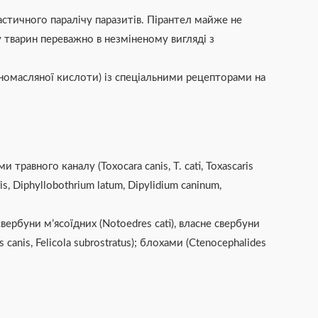
астичного паралічу паразитів. Пірантел майже не
у тварин переважно в незміненому вигляді з
іномасляної кислоти) із спеціальними рецепторами на
авного каналу (Toxocara canis, Т. cati, Toxascaris
is, Diphyllobothrium latum, Dipylidium caninum,
ербуни м’ясоїдних (Notoedres cati), власне свербуни
anis, Felicola subrostratus); блохами (Ctenocephalides