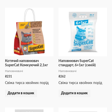
Котячий наповнювач
Наповнювач SuperCat
SuperCat Комкуючий 2,1кг
стандарт, 6+1кг (синій)
Наповнювачі
Наповнювачі
₴
231
₴
262
Свіжа тирса хвойних порід
Свіжа тирса хвойних порід
Додати в кошик
Додати в кошик