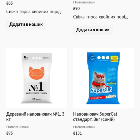
Наповнювачі
₴
85
₴
90
Свіжа тирса хвойних порід
Свіжа тирса хвойних порід
Додати в кошик
Додати в кошик
Деревний наповнювач №1, 3
Наповнювач SuperCat
кг
стандарт, 3кг (синій)
Наповнювачі
Наповнювачі
₴
95
₴
131