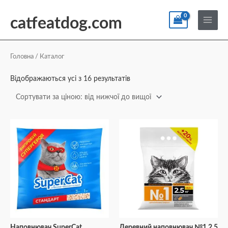
Перейти
По
Main
до
catfeatdog.com
Menu
вмісту
Сортування
за
ціною:
Головна
/ Каталог
від
найнижчої
до
Відображаються усі з 16 результатів
найвищої
Наповнювач SuperCat
Деревний наповнювач №1 2,5