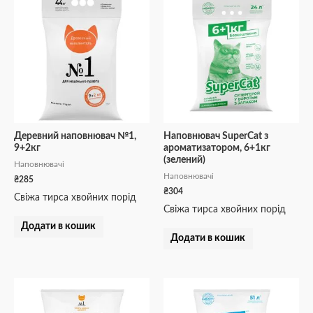
Деревний наповнювач №1,
Наповнювач SuperCat з
9+2кг
ароматизатором, 6+1кг
(зелений)
Наповнювачі
Наповнювачі
₴
285
₴
304
Свіжа тирса хвойних порід
Свіжа тирса хвойних порід
Додати в кошик
Додати в кошик