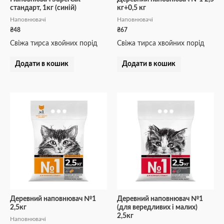
стандарт, 1кг (синій)
кг+0,5 кг
Наповнювачі
Наповнювачі
₴
48
₴
67
Свіжа тирса хвойних порід
Свіжа тирса хвойних порід
Додати в кошик
Додати в кошик
Деревний наповнювач №1
Деревний наповнювач №1
2,5кг
(для вередливих і малих)
2,5кг
Наповнювачі