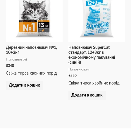
Деревний наповнювач №1,
Наповнювач SuperCat
10+3кг
стандарт, 12+3кг в
економічному пакуванні
Наповнювачі
(синій)
₴
340
Наповнювачі
Свіжа тирса хвойних порід
₴
520
Свіжа тирса хвойних порід
Додати в кошик
Додати в кошик