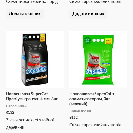
Свіжа тирса хвойних порід
Свіжа тирса хвойних порід
Додати в кошик
Додати в кошик
Наповнювач SuperCat
Наповнювач SuperCat з
Преміум, гранули 4 мм, 3кг
ароматизатором, 3кг
(зелений)
Наповнювачі
Наповнювачі
₴
132
₴
152
Зі свіжоспиляної хвойної
Свіжа тирса хвойних порід
деревини