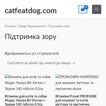
Перейти
По
Main
до
catfeatdog.com
Menu
вмісту
Сортування
за
ціною:
Головна
/ Товар Призначення / Підтримка зору
від
найнижчої
Підтримка зору
до
найвищої
Відображаються усі з 4 результатів
Вітаміни для котів та собак
Вітаміни Provet PROFILINE
Модес Ультра Віт Біотин +
для кошенят та котів
Таурин 140 табл.по 0,5гр.
вагітних та лактуючих