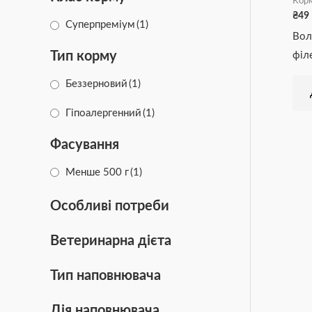
Корм
₴
49
Суперпреміум
(1)
Вол
Тип корму
філе
Беззерновий
(1)
Гіпоалергенний
(1)
Фасування
Менше 500 г
(1)
Особливі потреби
Ветеринарна дієта
Тип наповнювача
Дія наповнювача