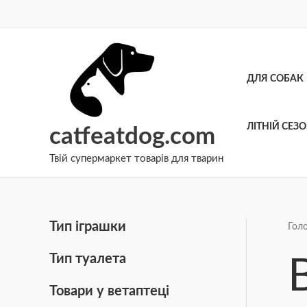
Перейти
до
вмісту
ДЛЯ СОБАК
ЛІТНІЙ СЕЗ
catfeatdog.com
Твій супермаркет товарів для тварин
Тип іграшки
Гол
Тип туалета
Товари у ветаптеці