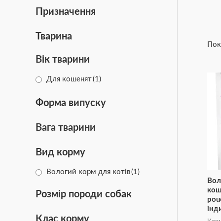
Призначення
Тварина
Пок
Вік тварини
Для кошенят
(1)
Форма випуску
Вага тварини
Вид корму
Вологий корм для котів
(1)
Вол
кош
Розмір породи собак
pouc
інд
Клас корму