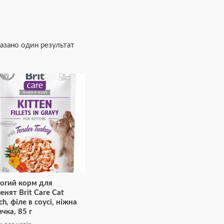
азано один результат
огий корм для
енят Brit Care Cat
h, філе в соусі, ніжна
ичка, 85 г