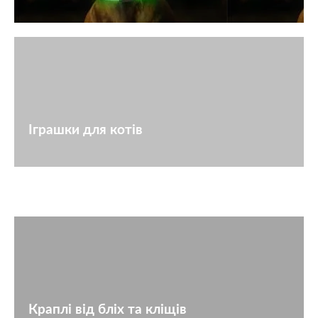
Іграшки для котів
Краплі від бліх та кліщів