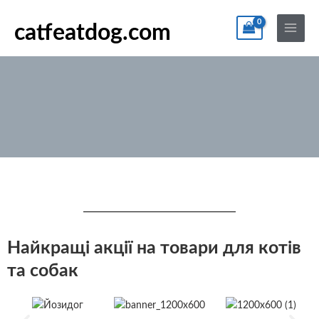
Перейти
По
Main
до
catfeatdog.com
Menu
вмісту
Найкращі акції на товари для котів
та собак