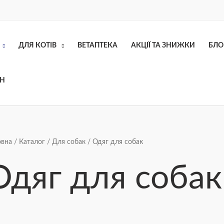
ДЛЯ КОТІВ
ВЕТАПТЕКА
АКЦІЇ ТА ЗНИЖКИ
БЛО
ОН
Сортування
овна
/
Каталог
/
Для собак
/ Одяг для собак
за
ціною:
від
Одяг для собак
найнижчої
до
найвищої