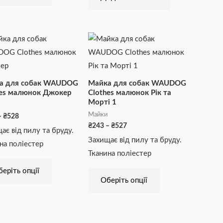
Діапазон
Діапазон
Цей
Цей
цін:
цін:
товар
товар
від
від
₴243
₴243
має
має
до
до
₴528
₴527
кілька
кілька
а для собак WAUDOG
Майка для собак WAUDOG
варіантів.
варіантів.
hes малюнок Джокер
Clothes малюнок Рік та
Морті 1
Параметри
Параметри
Майки
–
₴
528
можна
можна
₴
243
–
₴
527
ає від пилу та бруду.
вибрати
вибрати
Захищає від пилу та бруду.
на поліестер
на
на
Тканина поліестер
сторінці
сторінці
еріть опції
товару
товару
Оберіть опції