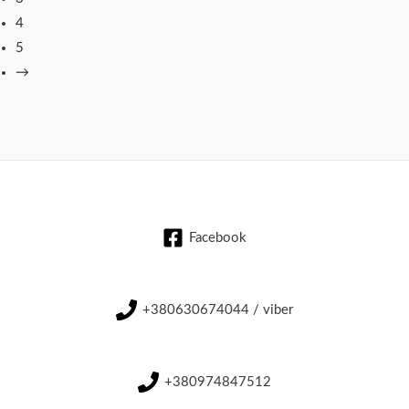
4
5
→
Facebook
+380630674044 / viber
+380974847512