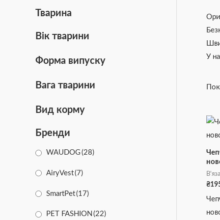
Тварина
Ори
Без
Вік тварини
Шви
У н
Форма випуску
Вага тварини
Пок
Вид корму
Бренди
Чеп
WAUDOG
(28)
нов
AiryVest
(7)
В'яз
₴
19
SmartPet
(17)
Чеп
нов
PET FASHION
(22)