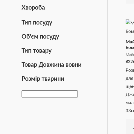
Хвороба
Тип посуду
Об'єм посуду
Май
Бом
Тип товару
Май
₴
22
Товар Довжина вовни
Роз
Розмір тварини
для
щен
Дже
мал
33с