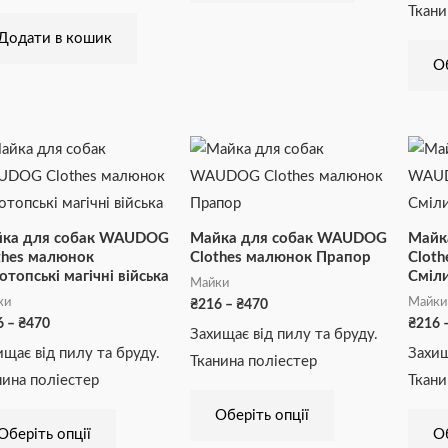
Ткани
Додати в кошик
Об
Діапазон
Діапазон
Цей
Цей
цін:
цін:
товар
товар
від
від
₴216
₴216
має
має
до
до
₴470
₴470
кілька
кілька
ка для собак WAUDOG
Майка для собак WAUDOG
Майк
варіантів.
варіантів.
thes малюнок
Clothes малюнок Прапор
Clot
отопські магічні війська
Сміли
Параметри
Параметри
Майки
ки
Майки
₴
216
–
₴
470
можна
можна
6
–
₴
470
₴
216
Захищає від пилу та бруду.
вибрати
вибрати
ищає від пилу та бруду.
Захищ
Тканина поліестер
на
на
нина поліестер
Ткани
сторінці
сторінці
Оберіть опції
товару
товару
Оберіть опції
Об