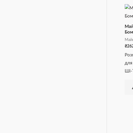
Май
Бом
Май
₴
26
Роз
для
Ші-