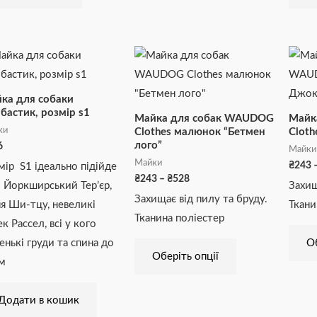
Діапазон
Цей
цін:
товар
від
₴243
має
ка для собаки
до
₴528
кілька
бастик, розмір s1
Майка для собак WAUDOG
Майк
варіантів.
ки
Clothes малюнок “Бетмен
Clot
лого”
6
Параметри
Майки
Майки
₴
243
мір S1 ідеально підійде
можна
₴
243
–
₴
528
 Йоркширський Тер’єр,
Захищ
вибрати
Захищає від пилу та бруду.
я Ши-тцу, невеликі
Ткани
на
Тканина поліестер
к Рассел, всі у кого
сторінці
енькі груди та спина до
Об
товару
Оберіть опції
м
Додати в кошик