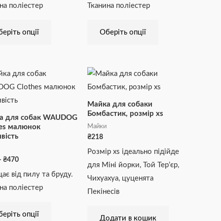
на поліестер
Тканина поліестер
на
на
сторінці
сторінці
еріть опції
Оберіть опції
товару
товару
Діапазон
Цей
цін:
товар
від
₴216
має
до
Майка для собаки
₴470
кілька
Бомбастик, розмір xs
а для собак WAUDOG
варіантів.
Майки
hes малюнок
вість
₴
218
Параметри
Розмір xs ідеально підійде
можна
–
₴
470
для Міні йорки, Той Тер’єр,
вибрати
ає від пилу та бруду.
Чихуахуа, цуценята
на
на поліестер
Пекінесів
сторінці
товару
еріть опції
Додати в кошик