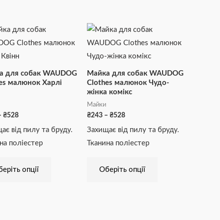
Діапазон
Діапазон
Цей
Цей
цін:
цін:
товар
товар
від
від
₴243
₴243
має
має
до
до
₴528
₴528
кілька
кілька
а для собак WAUDOG
Майка для собак WAUDOG
варіантів.
варіантів.
es малюнок Харлі
Clothes малюнок Чудо-
жінка комікс
Параметри
Параметри
Майки
можна
можна
–
₴
528
₴
243
–
₴
528
вибрати
вибрати
ає від пилу та бруду.
Захищає від пилу та бруду.
на
на
на поліестер
Тканина поліестер
сторінці
сторінці
товару
товару
еріть опції
Оберіть опції