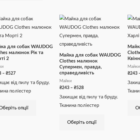
Діапазон
Діапазон
Цей
Цей
цін:
цін:
товар
товар
від
від
₴243
₴243
має
має
до
до
₴527
₴528
кілька
кілька
ка для собак WAUDOG
Майк
варіантів.
варіантів.
thes малюнок Рік та
Cloth
Майка для собак WAUDOG
ті 2
Квінн
Параметри
Параметри
Clothes малюнок
ки
Майки
Супермен, правда,
можна
можна
справедливість
3
–
₴
527
₴
243
вибрати
вибрати
Майки
ищає від пилу та бруду.
Захищ
на
на
₴
243
–
₴
528
нина поліестер
Ткани
сторінці
сторінці
Захищає від пилу та бруду.
товару
товару
Тканина поліестер
Оберіть опції
Об
Оберіть опції