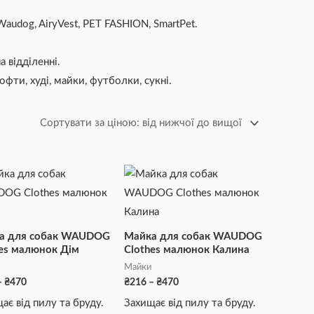
Waudog, AiryVest, PET FASHION, SmartPet.
 відділенні.
фти, худі, майки, футболки, сукні.
Діапазон
Діапазон
Цей
Цей
цін:
цін:
товар
товар
від
від
₴216
₴216
має
має
до
до
₴470
₴470
кілька
кілька
а для собак WAUDOG
Майка для собак WAUDOG
варіантів.
варіантів.
es малюнок Дім
Clothes малюнок Калина
Параметри
Параметри
Майки
–
₴
470
₴
216
–
₴
470
можна
можна
ає від пилу та бруду.
Захищає від пилу та бруду.
вибрати
вибрати