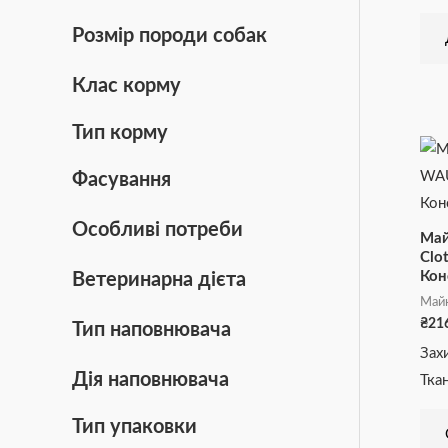
Розмір породи собак
Клас корму
Тип корму
Фасування
Особливі потреби
Май
Clo
Кон
Ветеринарна дієта
Май
₴
21
Тип наповнювача
Зах
Дія наповнювача
Тка
Тип упаковки