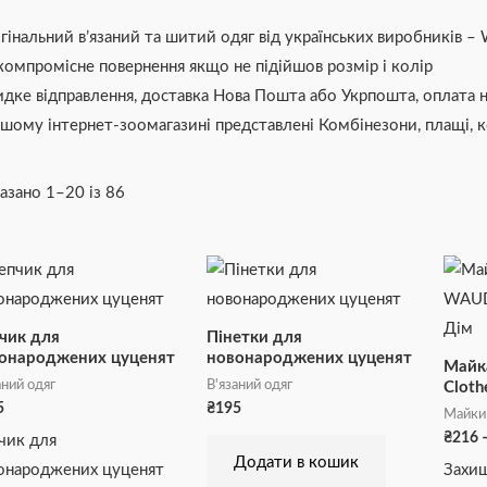
гінальний в’язаний та шитий одяг від українських виробників – 
компромісне повернення якщо не підійшов розмір і колір
дке відправлення, доставка Нова Пошта або Укрпошта, оплата на
ашому інтернет-зоомагазині представлені Комбінезони, плащі, ко
азано 1–20 із 86
чик для
Пінетки для
онароджених цуценят
новонароджених цуценят
Майк
аний одяг
В'язаний одяг
Cloth
5
₴
195
Майки
₴
216
чик для
Додати в кошик
онароджених цуценят
Захищ