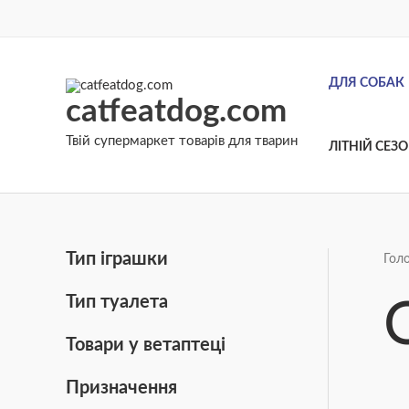
Перейти
до
вмісту
ДЛЯ СОБАК
catfeatdog.com
Твій супермаркет товарів для тварин
ЛІТНІЙ СЕЗ
Тип іграшки
Гол
Тип туалета
Товари у ветаптеці
Призначення