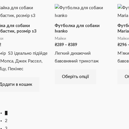
Діапазон
Цей
цін:
товар
від
₴289
має
ка для собаки
Футболка для собаки
до
Футб
₴389
кілька
бастик, розмір s3
Ivanko
Maria
варіантів.
ки
Майки
Майки
2
₴
289
–
₴
389
₴
296
Параметри
мір S3 ідеально підійде
Легкий дихаючий
М’яки
можна
 Мопса, Джек Рассел,
бавовняний трикотаж
бавов
вибрати
Тцу, Пекінес
на
Оберіть опції
Об
сторінці
Додати в кошик
товару
1
2
3