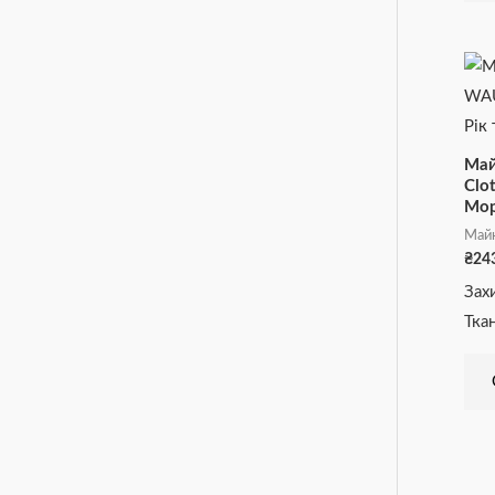
Май
Clo
Мор
Май
₴
24
Зах
Тка