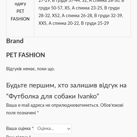
27-29, В груди 37-44
,
S2, А спинка 28-30, В
одягу
груди 50-57
,
XS, А спинка 23-25, В груди
PET
28-32
,
XS2, А спинка 26-28, В груди 32-39
,
FASHION
XXS, А спинка 20-22, B груди 25-29
Brand
PET FASHION
Відгуків немає, поки що.
Будьте першим, хто залишив відгук на
“Футболка для собаки Ivanko”
Ваша e-mail адреса не оприлюднюватиметься.
Обов’язкові
поля позначені
*
Ваша оцінка
*