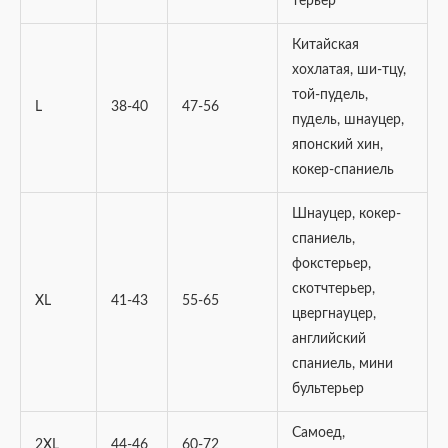
терьер
Китайская
хохлатая, ши-тцу,
той-пудель,
L
38-40
47-56
пудель, шнауцер,
японский хин,
кокер-спаниель
Шнауцер, кокер-
спаниель,
фокстерьер,
скотчтерьер,
XL
41-43
55-65
цвергнауцер,
английский
спаниель, мини
бультерьер
Самоед,
2XL
44-46
60-72