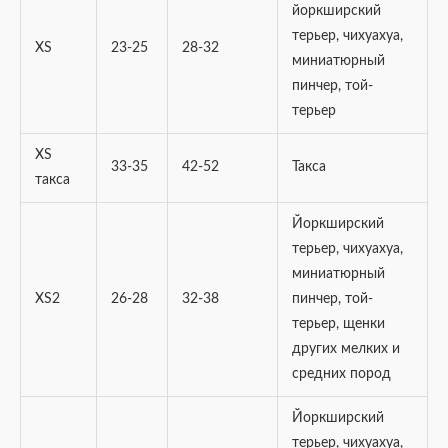
йоркширский
терьер, чихуахуа,
XS
23-25
28-32
миниатюрный
пинчер, той-
терьер
XS
33-35
42-52
Такса
такса
Йоркширский
терьер, чихуахуа,
миниатюрный
XS2
26-28
32-38
пинчер, той-
терьер, щенки
других мелких и
средних пород
Йоркширский
терьер, чихуахуа,