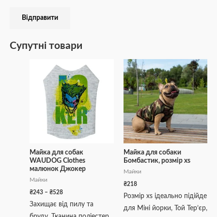
Супутні товари
Діапазон
Цей
цін:
товар
від
₴243
має
до
кілька
₴528
варіантів.
Параметри
можна
вибрати
Майка для собак
Майка для собаки
WAUDOG Clothes
Бомбастик, розмір xs
на
малюнок Джокер
Майки
сторінці
Майки
₴
218
товару
₴
243
–
₴
528
Розмір xs ідеально підійде
Захищає від пилу та
для Міні йорки, Той Тер’єр,
бруду. Тканина поліестер