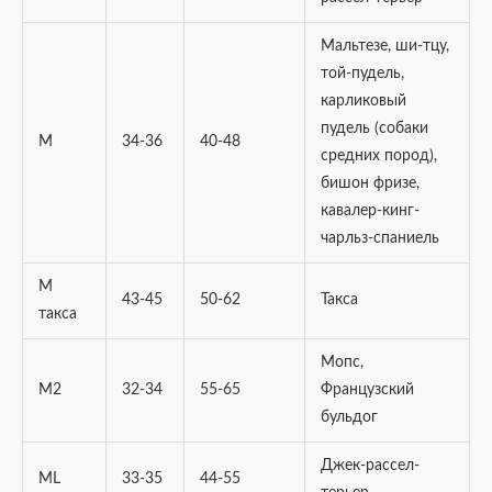
Мальтезе, ши-тцу,
той-пудель,
карликовый
пудель (собаки
M
34-36
40-48
средних пород),
бишон фризе,
кавалер-кинг-
чарльз-спаниель
M
43-45
50-62
Такса
такса
Мопс,
M2
32-34
55-65
Французский
бульдог
Джек-рассел-
ML
33-35
44-55