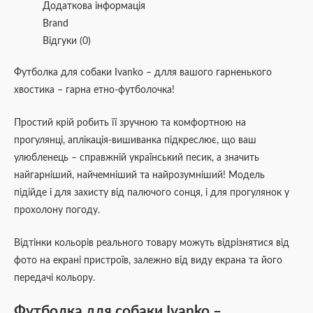
Додаткова інформація
Brand
Відгуки (0)
Футболка для собаки Ivanko – длля вашого гарненького
хвостика – гарна етно-футболочка!
Простий крій робить її зручною та комфортною на
прогулянці, аплікація-вишиванка підкреслює, що ваш
улюбленець – справжній український песик, а значить
найгарніший, найчемніший та найрозумніший! Модель
підійде і для захисту від палючого сонця, і для прогулянок у
прохолону погоду.
Відтінки кольорів реального товару можуть відрізнятися від
фото на екрані пристроїв, залежно від виду екрана та його
передачі кольору.
Футболка для собаки Ivanko –