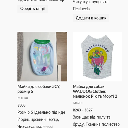
Чихуахуа, цуценята
Оберіть опції
Пекінесів
Додати в кошик
Діапазон
Цей
цін:
товар
від
₴243
має
до
кілька
₴527
варіантів.
Параметри
можна
вибрати
Майка для собаки ЗСУ,
Майка для собак
розмір S
WAUDOG Clothes
на
малюнок Рік та Морті 2
Майки
сторінці
Майки
₴
308
товару
₴
243
–
₴
527
Розмір S ідеально підійде
Захищає від пилу та
Йоркширський Тер’єр,
бруду. Тканина поліестер
Чихуахуа, маленькі