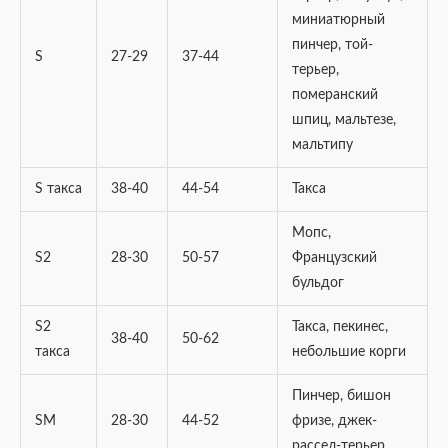
миниатюрный
пинчер, той-
S
27-29
37-44
терьер,
померанский
шпиц, мальтезе,
мальтипу
S такса
38-40
44-54
Такса
Мопс,
S2
28-30
50-57
Французский
бульдог
S2
Такса, пекинес,
38-40
50-62
такса
небольшие корги
Пинчер, бишон
SM
28-30
44-52
фризе, джек-
рассел-терьер