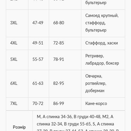
бультерьер
Самоед крупный,
3XL
47-49
68-80
стаффорд,
бультерьер
4XL
49-51
72-85
Стаффорд, хаски
Ретривер,
5XL
55-57
78-91
лабрадор, боксер
Овчарка,
6XL
61-63
82-95
ротвейлер,
доберман
7XL
70-72
86-99
Кане-корсо
M, А спинка 34-36, В груди 40-48
,
M2, А
спинка 32-34, В груди 55-65
,
S, А спинка
Розмір