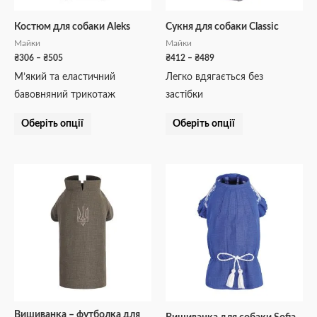
вибрати
вибрати
на
на
Костюм для собаки Aleks
Сукня для собаки Classic
сторінці
сторінці
Майки
Майки
товару
товару
₴
306
–
₴
505
₴
412
–
₴
489
М’який та еластичний
Легко вдягається без
бавовняний трикотаж
застібки
Оберіть опції
Оберіть опції
Діапазон
Діапазон
Цей
Цей
цін:
цін:
товар
товар
від
від
₴630
₴822
має
має
до
до
кілька
кілька
₴810
₴906
варіантів.
варіантів.
Параметри
Параметри
можна
можна
вибрати
вибрати
на
на
Вишиванка – футболка для