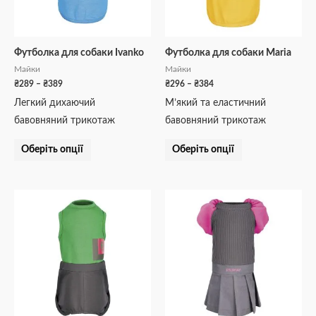
можна
можна
вибрати
вибрати
на
на
Футболка для собаки Ivanko
Футболка для собаки Maria
сторінці
сторінці
Майки
Майки
товару
товару
₴
289
–
₴
389
₴
296
–
₴
384
Легкий дихаючий
М’який та еластичний
бавовняний трикотаж
бавовняний трикотаж
Оберіть опції
Оберіть опції
Діапазон
Діапазон
Цей
Цей
цін:
цін:
товар
товар
від
від
₴306
₴412
має
має
до
до
кілька
кілька
₴505
₴489
варіантів.
варіантів.
Параметри
Параметри
можна
можна