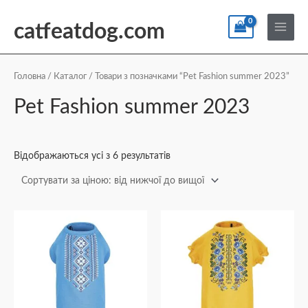
Перейти
По
Main
до
catfeatdog.com
Menu
вмісту
Сортування
за
ціною:
Головна
/
Каталог
/ Товари з позначками “Pet Fashion summer 2023”
від
найнижчої
Pet Fashion summer 2023
до
найвищої
Відображаються усі з 6 результатів
Діапазон
Діапазон
Цей
Цей
цін:
цін:
товар
товар
від
від
₴289
₴296
має
має
до
до
кілька
кілька
₴389
₴384
варіантів.
варіантів.
Параметри
Параметри