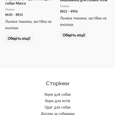
Вишиванка для собаки Sofia
собак Marco
сторінці
сторінці
Майки
Майки
товару
товару
₴
822
–
₴
906
₴
630
–
₴
810
Льняна тканина, застібка на
Льняна тканина, застібка на
кнопках
кнопках
Оберіть опції
Оберіть опції
Сторінки
Корм для собак
Корм для котів
Одяг для собак
Догляд за собаками