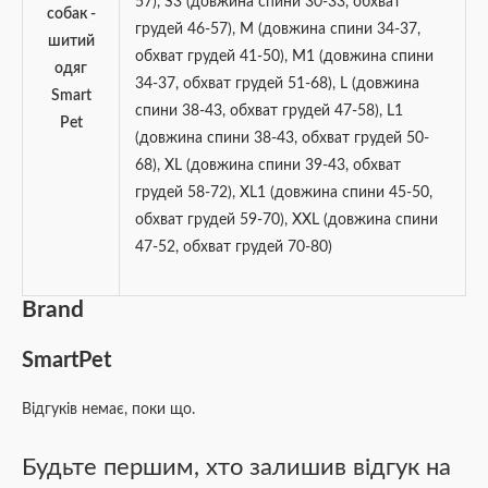
57)
,
S3 (довжина спини 30-33, обхват
собак -
грудей 46-57)
,
M (довжина спини 34-37,
шитий
обхват грудей 41-50)
,
М1 (довжина спини
одяг
34-37, обхват грудей 51-68)
,
L (довжина
Smart
спини 38-43, обхват грудей 47-58)
,
L1
Pet
(довжина спини 38-43, обхват грудей 50-
68)
,
XL (довжина спини 39-43, обхват
грудей 58-72)
,
XL1 (довжина спини 45-50,
обхват грудей 59-70)
,
XXL (довжина спини
47-52, обхват грудей 70-80)
Brand
SmartPet
Відгуків немає, поки що.
Будьте першим, хто залишив відгук на