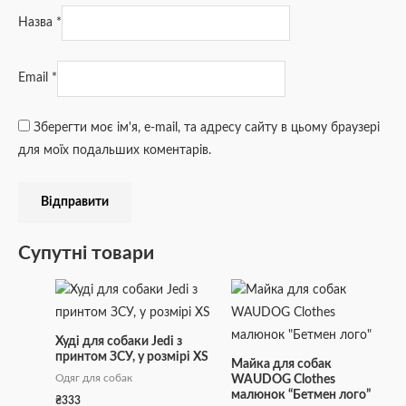
Назва
*
Email
*
Зберегти моє ім'я, e-mail, та адресу сайту в цьому браузері
для моїх подальших коментарів.
Супутні товари
Діапазон
Цей
цін:
товар
від
₴243
має
Худі для собаки Jedi з
до
принтом ЗСУ, у розмірі XS
кілька
₴528
Майка для собак
Одяг для собак
WAUDOG Clothes
варіантів.
малюнок “Бетмен лого”
₴
333
Параметри