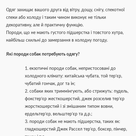
Одяг захищає вашого друга від вітру, дощу, снігу, спекотної
спеки або холоду і таким чином виконує не тільки
декоративну, але й практичну функцію.
Породи, що не мають густого підшерстка і товстого хутра,
найбільш схильні до замерзання в холодну погоду.
Які породи собак потребують одягу?
1. екзотичні породи собак, непристосовані до
холодного клімату: китайська чубата, той тер’єр,
чубатий гончак, дог та ін;
2. собаки яких триммінгують, або стрижуть: пудель,
фокстер’єр жесткошерстий, джек розселив тер’єр
жорсткошерстий і зі змішаним типом вовни,
ердельтер’єр, вельштер’єр та д.р.;
3. породи собак не мають підшерстка, таких як:
гладкошерстий Джек Рассел тер’єр, боксер, пінчер,