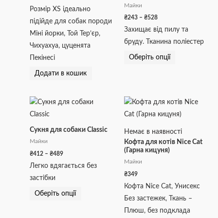
Майки
Розмір XS ідеально
можна
₴
243
–
₴
528
підійде для собак породи
вибрати
Захищає від пилу та
Міні йорки, Той Тер’єр,
на
бруду. Тканина поліестер
Чихуахуа, цуценята
сторінці
Оберіть опції
Пекінесі
товару
Додати в кошик
Діапазон
Цей
цін:
товар
від
₴412
має
Сукня для собаки Classic
до
Немає в наявності
кілька
₴489
Майки
Кофта для котів Nice Cat
(Гарна кицуня)
варіантів.
₴
412
–
₴
489
Майки
Параметри
Легко вдягається без
₴
349
можна
застібки
Кофта Nice Cat, Унисекс
вибрати
Оберіть опції
Без застежек, Ткань –
на
Плюш, без подклада
сторінці