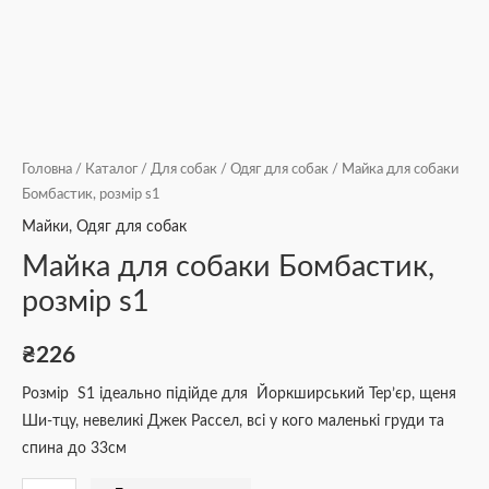
Головна
/
Каталог
/
Для собак
/
Одяг для собак
/ Майка для собаки
Бомбастик, розмір s1
Майки
,
Одяг для собак
Майка для собаки Бомбастик,
розмір s1
₴
226
Розмір S1 ідеально підійде для Йоркширський Тер’єр, щеня
Ши-тцу, невеликі Джек Рассел, всі у кого маленькі груди та
спина до 33см