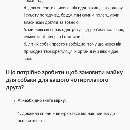
такси і т.д.
4. довгошерстих вихованців одяг захищає в дощову
і сльоту погоду від бруду, тим самим полегшуючи
власникам догляд за вовною.
5. мисливські собак одяг рятує від реп’яхів, колючок,
комах та різних ран і подряпин.
6. літніх собак просто необхідно, тому що через вік
природна терморегуляція їх організму з віком дає
збої.
Що потрібно зробити щоб замовити майку
для собаки
для вашого чотирилапого
друга?
А. необхідно зняти мірку:
1. довжина спини – вимірюється від нашийника до
основи хвоста