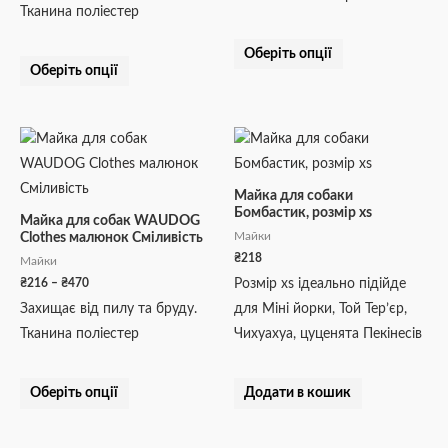
Тканина поліестер
сторінці
сторінці
товару
товару
Оберіть опції
Оберіть опції
Діапазон
Цей
цін:
товар
від
₴216
має
Майка для собаки
до
Бомбастик, розмір xs
кілька
₴470
Майка для собак WAUDOG
Майки
Clothes малюнок Сміливість
варіантів.
₴
218
Майки
Параметри
₴
216
–
₴
470
Розмір xs ідеально підійде
можна
Захищає від пилу та бруду.
для Міні йорки, Той Тер’єр,
вибрати
Тканина поліестер
Чихуахуа, цуценята Пекінесів
на
сторінці
товару
Оберіть опції
Додати в кошик