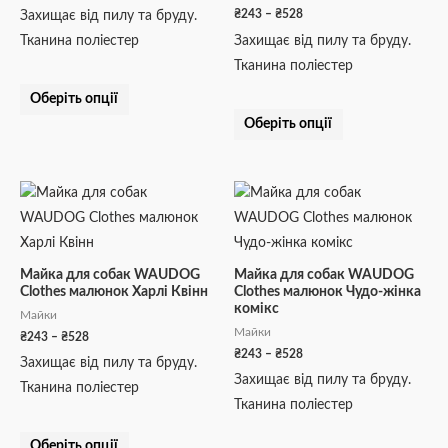
вибрати
вибрати
₴
243
–
₴
528
Захищає від пилу та бруду.
на
на
Тканина поліестер
Захищає від пилу та бруду.
сторінці
сторінці
Тканина поліестер
товару
товару
Оберіть опції
Оберіть опції
Діапазон
Діапазон
Цей
Цей
цін:
цін:
товар
товар
від
від
₴243
₴243
має
має
до
до
кілька
кілька
₴528
₴528
Майка для собак WAUDOG
Майка для собак WAUDOG
Clothes малюнок Харлі Квінн
Clothes малюнок Чудо-жінка
варіантів.
варіантів.
комікс
Майки
Параметри
Параметри
Майки
₴
243
–
₴
528
можна
можна
₴
243
–
₴
528
Захищає від пилу та бруду.
вибрати
вибрати
Захищає від пилу та бруду.
Тканина поліестер
на
на
Тканина поліестер
сторінці
сторінці
товару
товару
Оберіть опції