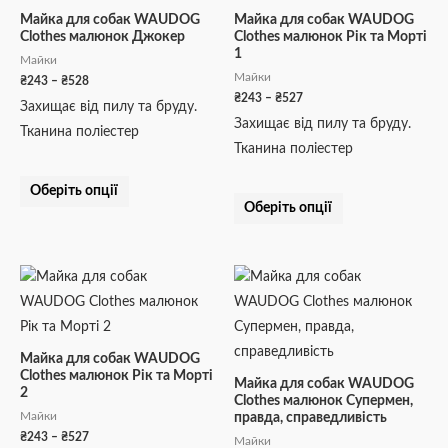
кілька
кілька
₴528
₴527
Майка для собак WAUDOG
Майка для собак WAUDOG
Clothes малюнок Джокер
Clothes малюнок Рік та Морті
варіантів.
варіантів.
1
Майки
Параметри
Параметри
Майки
₴
243
–
₴
528
можна
можна
₴
243
–
₴
527
Захищає від пилу та бруду.
вибрати
вибрати
Захищає від пилу та бруду.
Тканина поліестер
на
на
Тканина поліестер
сторінці
сторінці
товару
товару
Оберіть опції
Оберіть опції
Діапазон
Діапазон
Цей
Цей
цін:
цін:
товар
товар
від
від
₴243
₴243
має
має
до
до
кілька
кілька
₴527
₴528
Майка для собак WAUDOG
Clothes малюнок Рік та Морті
варіантів.
варіантів.
Майка для собак WAUDOG
2
Clothes малюнок Супермен,
Параметри
Параметри
Майки
правда, справедливість
можна
можна
₴
243
–
₴
527
Майки