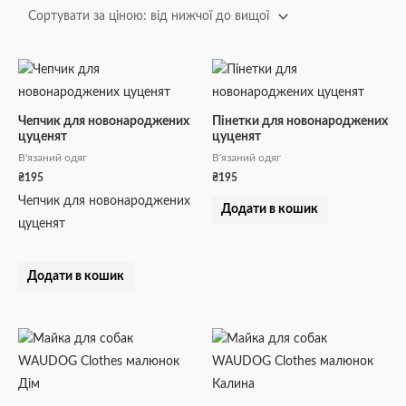
Чепчик для новонароджених
Пінетки для новонароджених
цуценят
цуценят
В'язаний одяг
В'язаний одяг
₴
195
₴
195
Чепчик для новонароджених
Додати в кошик
цуценят
Додати в кошик
Діапазон
Діапазон
Цей
Цей
цін:
цін:
товар
товар
від
від
₴216
₴216
має
має
до
до