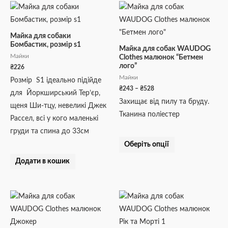
Діапазон
Цей
цін:
товар
від
₴243
має
Майка для собаки
до
Бомбастик, розмір s1
кілька
₴528
Майка для собак WAUDOG
Майки
Clothes малюнок “Бетмен
варіантів.
лого”
₴
226
Параметри
Майки
Розмір S1 ідеально підійде
можна
₴
243
–
₴
528
для Йоркширський Тер’єр,
вибрати
Захищає від пилу та бруду.
щеня Ши-тцу, невеликі Джек
на
Тканина поліестер
Рассел, всі у кого маленькі
сторінці
груди та спина до 33см
товару
Оберіть опції
Додати в кошик
Діапазон
Діапазон
Цей
Цей
цін:
цін:
товар
товар
від
від
₴243
₴243
має
має
до
до