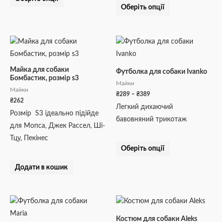
Оберіть опції
Діапазон
Цей
цін:
товар
від
₴289
має
Майка для собаки
до
Футболка для собаки Ivanko
Бомбастик, розмір s3
кілька
₴389
Майки
Майки
варіантів.
₴
289
–
₴
389
₴
262
Параметри
Легкий дихаючий
Розмір S3 ідеально підійде
можна
бавовняний трикотаж
для Мопса, Джек Рассел, Ші-
вибрати
Тцу, Пекінес
на
Оберіть опції
сторінці
товару
Додати в кошик
Діапазон
Діапазон
Цей
Цей
цін:
цін:
товар
товар
від
від
Костюм для собаки Aleks