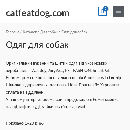
Перейти
По
Main
до
catfeatdog.com
Menu
вмісту
Сортування
за
ціною:
Головна
/
Каталог
/
Для собак
/ Одяг для собак
від
найнижчої
Одяг для собак
до
найвищої
Оригінальний в’язаний та шитий одяг від українських
виробників – Waudog, AiryVest, PET FASHION, SmartPet.
Безкомпромісне повернення якщо не підійшов розмір і колір
Швидке відправлення, доставка Нова Пошта або Укрпошта,
оплата на відділенні.
У нашому інтернет-зоомагазині представлені Комбінезони,
плащі, кофти, худі, майки, футболки, сукні.
Показано 1–20 із 86