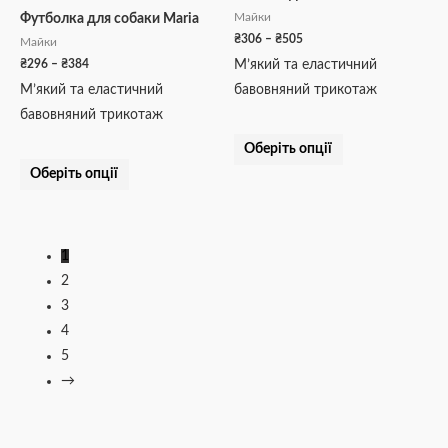
₴296
₴306
має
має
до
до
Майки
Футболка для собаки Maria
кілька
кілька
₴384
₴505
₴
306
–
₴
505
Майки
варіантів.
варіантів.
₴
296
–
₴
384
М’який та еластичний
Параметри
Параметри
М’який та еластичний
бавовняний трикотаж
можна
можна
бавовняний трикотаж
вибрати
вибрати
Оберіть опції
на
на
Оберіть опції
сторінці
сторінці
товару
товару
1
2
3
4
5
→