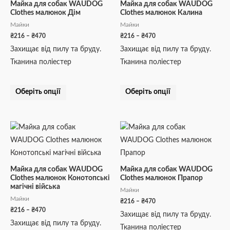
кілька
кілька
₴470
₴470
Майка для собак WAUDOG
Майка для собак WAUDOG
Clothes малюнок Дім
Clothes малюнок Калина
варіантів.
варіантів.
Майки
Майки
Параметри
Параметри
₴
216
–
₴
470
₴
216
–
₴
470
можна
можна
Захищає від пилу та бруду.
Захищає від пилу та бруду.
вибрати
вибрати
Тканина поліестер
Тканина поліестер
на
на
сторінці
сторінці
товару
товару
Оберіть опції
Оберіть опції
Діапазон
Діапазон
Цей
Цей
цін:
цін:
товар
товар
від
від
₴216
₴216
має
має
до
до
кілька
кілька
₴470
₴470
Майка для собак WAUDOG
Майка для собак WAUDOG
Clothes малюнок Конотопські
Clothes малюнок Прапор
варіантів.
варіантів.
магічні війська
Майки
Параметри
Параметри
Майки
₴
216
–
₴
470
можна
можна
₴
216
–
₴
470
Захищає від пилу та бруду.
вибрати
вибрати
Захищає від пилу та бруду.
Тканина поліестер
на
на