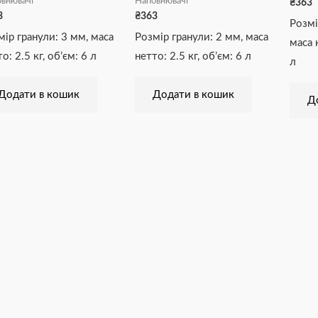
внювачі
Наповнювачі
₴
363
3
₴
363
Розмі
мір гранули: 3 мм, маса
Розмір гранули: 2 мм, маса
маса н
о: 2.5 кг, об’єм: 6 л
нетто: 2.5 кг, об’єм: 6 л
л
Додати в кошик
Додати в кошик
Д