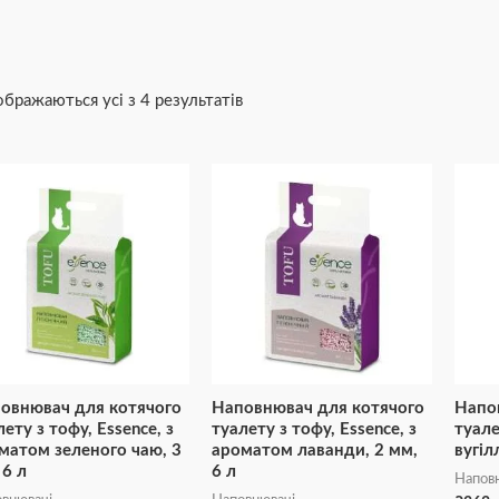
ображаються усі з 4 результатів
овнювач для котячого
Наповнювач для котячого
Напо
лету з тофу, Essence, з
туалету з тофу, Essence, з
туале
матом зеленого чаю, 3
ароматом лаванди, 2 мм,
вугіл
 6 л
6 л
Напов