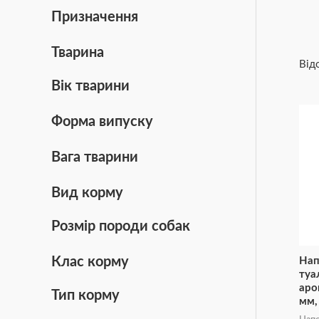
Призначення
Тварина
Від
Вік тварини
Форма випуску
Вага тварини
Вид корму
Розмір породи собак
Клас корму
Нап
туа
аро
Тип корму
мм,