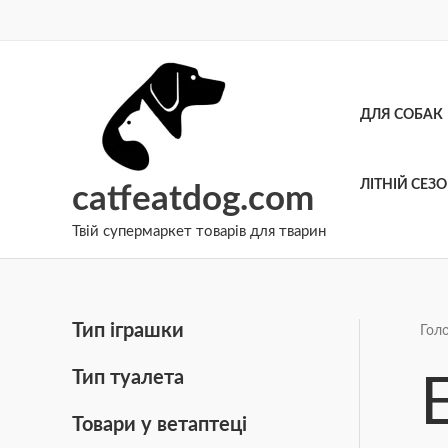
Перейти
до
вмісту
ДЛЯ СОБАК
ЛІТНІЙ СЕЗ
catfeatdog.com
Твій супермаркет товарів для тварин
Тип іграшки
Гол
Тип туалета
Товари у ветаптеці