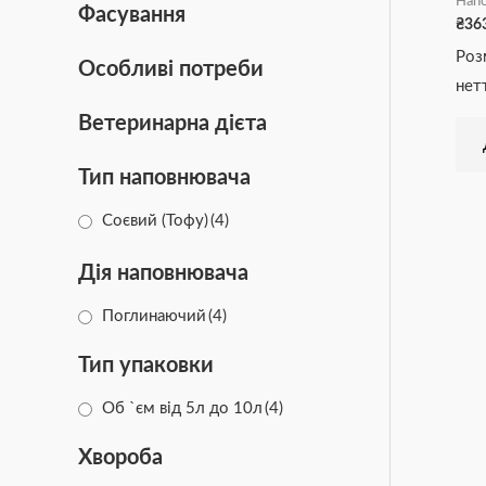
Напо
Фасування
₴
36
Роз
Особливі потреби
нетт
Ветеринарна дієта
Тип наповнювача
Соєвий (Тофу)
(4)
Дія наповнювача
Поглинаючий
(4)
Тип упаковки
Об `єм від 5л до 10л
(4)
Хвороба