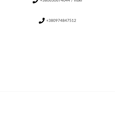
+380630674044 / viber
+380974847512