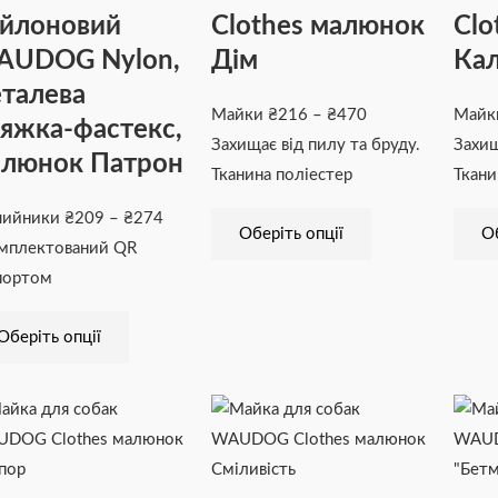
йлоновий
Clothes малюнок
Clo
можна
можна
вибрати
вибрати
AUDOG Nylon,
Дім
Ка
на
на
талева
сторінці
сторінці
Майки
₴
216
–
₴
470
Май
яжка-фастекс,
товару
товару
Захищає від пилу та бруду.
Захищ
люнок Патрон
Тканина поліестер
Ткани
шийники
₴
209
–
₴
274
Оберіть опції
Об
мплектований QR
портом
Оберіть опції
Діапазон
Цей
Діапазон
Цей
цін:
товар
цін:
товар
від
має
від
має