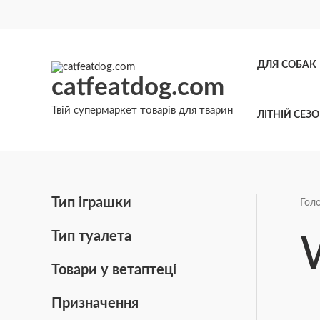
Перейти
до
вмісту
ДЛЯ СОБАК
catfeatdog.com
Твій супермаркет товарів для тварин
ЛІТНІЙ СЕЗ
Тип іграшки
Гол
Тип туалета
Товари у ветаптеці
Призначення