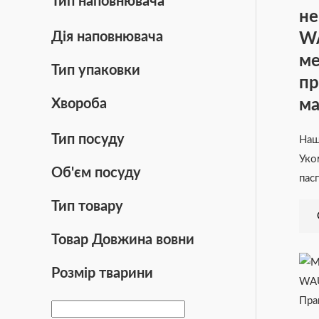
Тип наповнювача
не
Дія наповнювача
W
ме
Тип упаковки
пр
ма
Хвороба
Тип посуду
На
Уко
Об'єм посуду
пас
Тип товару
Товар Довжина вовни
Розмір тварини