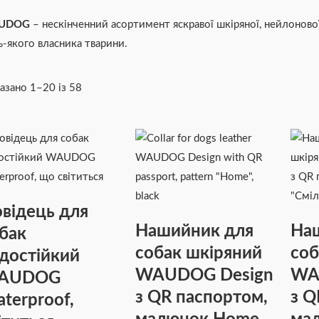
UDOG
– нескінченний асортимент яскравої шкіряної, нейлоново
ь-якого власника тварини.
азано 1–20 із 58
Цей
Діапазон
Цей
Діапазон
товар
цін:
товар
цін:
має
від
має
від
кілька
₴89
кілька
₴165
відець для
варіантів.
до
варіантів.
до
Нашийник для
На
бак
Параметри
₴445
Параметри
₴335
собак шкіряний
соб
достійкий
можна
можна
WAUDOG Design
WA
вибрати
вибрати
AUDOG
на
на
з QR паспортом,
з Q
terproof,
сторінці
сторінці