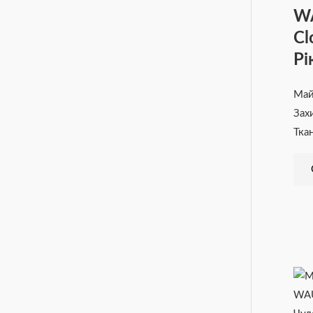
W
Cl
Рі
Ма
Зах
Тка