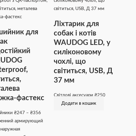
має
від
кілька
₴247
варіантів.
до
Ліхтарик для
Параметри
₴356
шийник для
собак і котів
можна
ак
WAUDOG LED, у
вибрати
остійкий
на
силіконовому
сторінці
UDOG
чохлі, що
товару
erproof,
світиться, USB, Д
титься,
37 мм
алева
Світлові аксесуари
₴
250
жка-фастекс
Додати в кошик
йники
₴
247
–
₴
356
ренний армирующий
 наружная