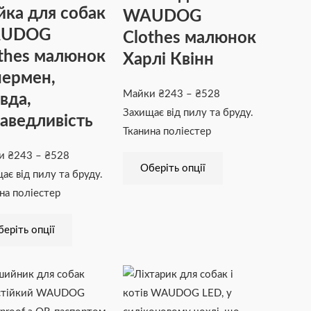
ка для собак
WAUDOG
₴528
Параметри
₴528
Параметри
UDOG
Clothes малюнок
можна
можна
thes малюнок
вибрати
вибрати
Харлі Квінн
на
на
ермен,
сторінці
сторінці
Майки
₴
243
–
₴
528
вда,
товару
товару
Захищає від пилу та бруду.
аведливість
Тканина поліестер
ки
₴
243
–
₴
528
Оберіть опції
ає від пилу та бруду.
на поліестер
еріть опції
Цей
Діапазон
товар
цін: