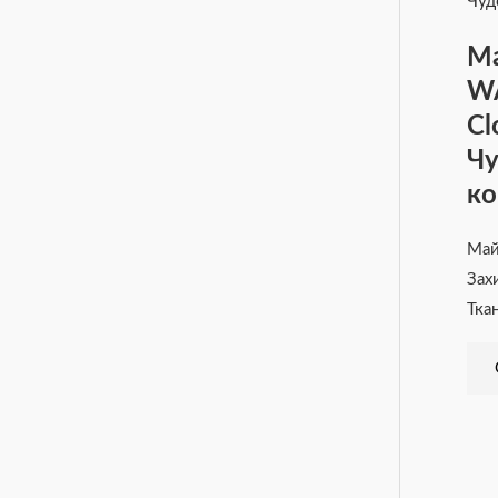
Ма
W
Cl
Чу
ко
Ма
Зах
Тка