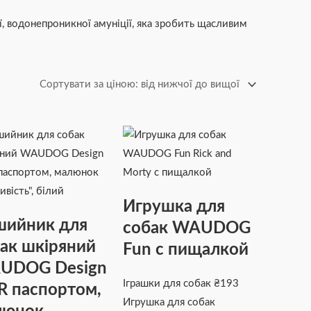
ї, водонепроникної амуніції, яка зробить щасливим
Цей
Діапазон
товар
цін:
має
від
кілька
₴170
Игрушка для
варіантів.
до
шийник для
собак WAUDOG
Параметри
₴261
ак шкіряний
Fun с пищалкой
можна
UDOG Design
вибрати
Іграшки для собак
₴
193
на
R паспортом,
Игрушка для собак
сторінці