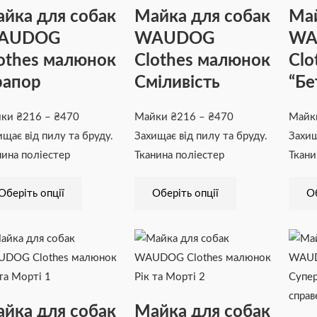
₴216
кілька
₴216
кілька
йка для собак
Майка для собак
Май
до
варіантів.
до
варіантів.
AUDOG
WAUDOG
WA
₴470
Параметри
₴470
Параметри
othes малюнок
Clothes малюнок
Clo
можна
можна
вибрати
вибрати
рапор
Сміливість
“Бе
на
на
сторінці
сторінці
йки
₴
216
–
₴
470
Майки
₴
216
–
₴
470
Май
товару
товару
ищає від пилу та бруду.
Захищає від пилу та бруду.
Захищ
нина поліестер
Тканина поліестер
Ткани
Оберіть опції
Оберіть опції
Об
Діапазон
Цей
Діапазон
Цей
цін:
товар
цін:
товар
від
має
від
має
₴243
кілька
₴243
кілька
йка для собак
Майка для собак
до
варіантів.
до
варіантів.