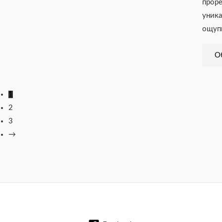
проре
уника
ощуп
Об
1
2
3
→