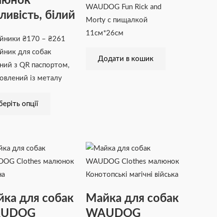
люнок
WAUDOG Fun Rick and
товару
ливість, білий
Morty с пищалкой
11см*26см
йники
₴
170
–
₴
261
йник для собак
Додати в кошик
ний з QR паспортом,
овлений із металу
еріть опції
Діапазон
Цей
Діапазон
Цей
цін:
товар
цін:
товар
від
має
від
має
₴216
кілька
₴216
кілька
ка для собак
Майка для собак
до
варіантів.
до
варіантів.
UDOG
WAUDOG
₴470
Параметри
₴470
Параметри