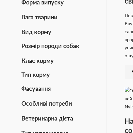
св
Форма випуску
По
Вага тварини
Вну
Вид корму
сло
про
Розмір породи собак
уни
ощу
Клас корму
Тип корму
Фасування
Особливі потреби
Ветеринарна дієта
На
со