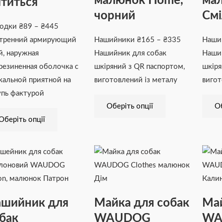
малюнок Home,
ма
ітиться
товару
товару
чорний
Смі
водки
₴
89
–
₴
445
тренний армирующий
Нашийники
₴
165
–
₴
335
Наши
й, наружная
Нашийник для собак
Наши
резиненная оболочка с
шкіряний з QR паспортом,
шкіря
кальной приятной на
виготовлений із металу
вигот
пь фактурой
Оберіть опції
Об
Оберіть опції
Цей
Діапазон
Діапазон
Цей
товар
цін:
цін:
товар
має
від
від
має
кілька
₴209
₴216
кілька
шийник для
Майка для собак
Май
варіантів.
до
до
варіантів.
бак
WAUDOG
WA
Параметри
₴274
₴470
Параметри