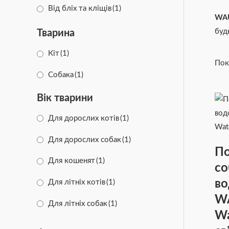
Від бліх та кліщів
(1)
WA
буд
Тварина
Кіт
(1)
Пок
Собака
(1)
Вік тварини
Для дорослих котів
(1)
Для дорослих собак
(1)
По
Для кошенят
(1)
со
во
Для літніх котів
(1)
W
Для літніх собак
(1)
Wa
Для цуценят та юніорів
(1)