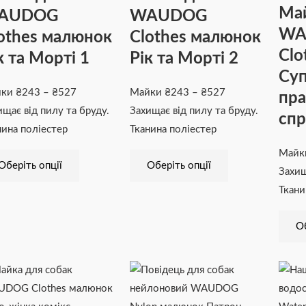
Май
AUDOG
WAUDOG
₴527
Параметри
₴527
Параметри
WA
othes малюнок
Clothes малюнок
можна
можна
Clo
вибрати
вибрати
к та Морті 1
Рік та Морті 2
на
на
Суп
сторінці
сторінці
йки
₴
243
–
₴
527
Майки
₴
243
–
₴
527
пра
товару
товару
ищає від пилу та бруду.
Захищає від пилу та бруду.
спр
нина поліестер
Тканина поліестер
Май
Оберіть опції
Оберіть опції
Захищ
Ткани
Об
Діапазон
Цей
Цей
Діапазон
цін:
товар
товар
цін: