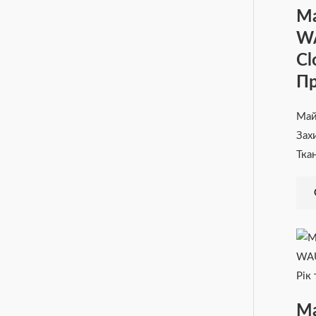
Ма
W
Cl
П
Ма
Зах
Тка
Ма