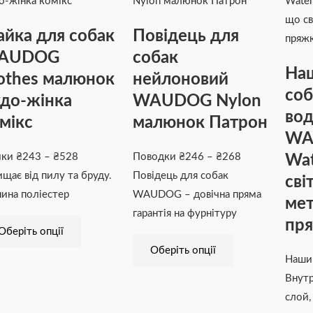
від
має
має
від
₴243
кілька
кілька
₴246
йка для собак
Повідець для
до
варіантів.
варіантів.
до
AUDOG
собак
₴528
Параметри
Параметри
₴268
На
othes малюнок
нейлоновий
можна
можна
соб
вибрати
вибрати
до-жінка
WAUDOG Nylon
вод
на
на
мікс
малюнок Патрон
сторінці
сторінці
WA
товару
товару
Wat
йки
₴
243
–
₴
528
Поводки
₴
246
–
₴
268
ищає від пилу та бруду.
Повідець для собак
сві
нина поліестер
WAUDOG – довічна пряма
мет
гарантія на фурнітуру
пря
Оберіть опції
Оберіть опції
Наши
Внут
слой,