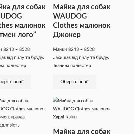
₴243
кілька
₴243
кілька
ка для собак
Майка для собак
до
варіантів.
до
варіантів.
UDOG
WAUDOG
₴528
Параметри
₴528
Параметри
thes малюнок
Clothes малюнок
можна
можна
вибрати
вибрати
тмен лого”
Джокер
на
на
сторінці
сторінці
ки
₴
243
–
₴
528
Майки
₴
243
–
₴
528
товару
товару
ає від пилу та бруду.
Захищає від пилу та бруду.
на поліестер
Тканина поліестер
еріть опції
Оберіть опції
Діапазон
Цей
Діапазон
Цей
цін:
товар
цін:
товар
від
має
від
має
₴243
кілька
₴243
кілька
Майка для собак
до
варіантів.
до
варіантів.