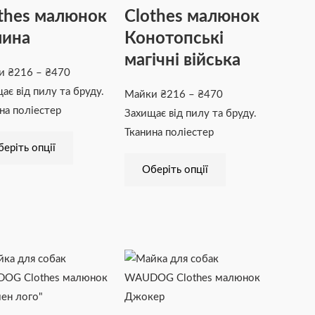
thes малюнок
Clothes малюнок
можна
можна
вибрати
вибрати
лина
Конотопські
на
на
магічні війська
сторінці
сторінці
ки
₴
216
–
₴
470
товару
товару
ає від пилу та бруду.
Майки
₴
216
–
₴
470
на поліестер
Захищає від пилу та бруду.
Тканина поліестер
еріть опції
Оберіть опції
Діапазон
Цей
Діапазон
Цей
цін:
товар
цін:
товар
від
має
від
має