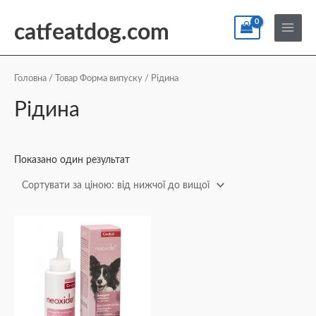
Перейти
По
Main
до
catfeatdog.com
Menu
вмісту
Головна
/ Товар Форма випуску / Рідина
Рідина
Показано один результат