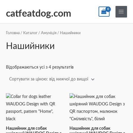
Перейти
По
Main
до
catfeatdog.com
Menu
вмісту
Сортування
за
ціною:
Головна
/
Каталог
/
Амуніція
/ Нашийники
від
найнижчої
Нашийники
до
найвищої
Відображаються усі з 4 результатів
Діапазон
Діапазон
Цей
Цей
цін:
цін:
товар
товар
від
від
₴165
₴170
має
має
до
до
кілька
кілька
₴335
₴261
варіантів.
варіантів.
Нашийник для собак
Нашийник для собак