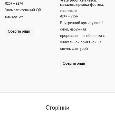
Waterproof, світиться,
вибрати
вибрати
₴
209
–
₴
274
металева пряжка-фастекс
на
на
Укомплектований QR
Нашийники
сторінці
сторінці
₴
247
–
₴
356
паспортом
товару
товару
Внутренний армирующий
слой, наружная
Оберіть опції
прорезиненная оболочка с
уникальной приятной на
ощупь фактурой
Оберіть опції
Сторінки