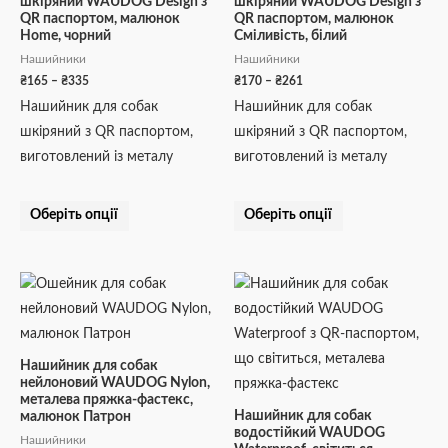
шкіряний WAUDOG Design з
шкіряний WAUDOG Design з
Параметри
Параметри
QR паспортом, малюнок
QR паспортом, малюнок
можна
можна
Home, чорний
Сміливість, білий
вибрати
вибрати
Нашийники
Нашийники
на
на
₴
165
–
₴
335
₴
170
–
₴
261
сторінці
сторінці
Нашийник для собак
Нашийник для собак
товару
товару
шкіряний з QR паспортом,
шкіряний з QR паспортом,
виготовлений із металу
виготовлений із металу
Оберіть опції
Оберіть опції
Діапазон
Діапазон
Цей
Цей
цін:
цін:
товар
товар
від
від
₴209
₴247
має
має
до
до
кілька
кілька
₴274
₴356
Нашийник для собак
нейлоновий WAUDOG Nylon,
варіантів.
варіантів.
металева пряжка-фастекс,
Параметри
Параметри
Нашийник для собак
малюнок Патрон
водостійкий WAUDOG
можна
можна
Нашийники