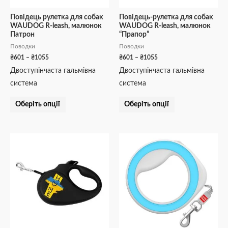
вибрати
вибрати
на
на
Повідець рулетка для собак
Повідець-рулетка для собак
WAUDOG R-leash, малюнок
WAUDOG R-leash, малюнок
сторінці
сторінці
Патрон
“Прапор”
товару
товару
Поводки
Поводки
₴
601
–
₴
1055
₴
601
–
₴
1055
Двоступінчаста гальмівна
Двоступінчаста гальмівна
система
система
Оберіть опції
Оберіть опції
Діапазон
Цей
цін:
товар
від
₴601
має
до
кілька
₴1055
варіантів.
Параметри
можна