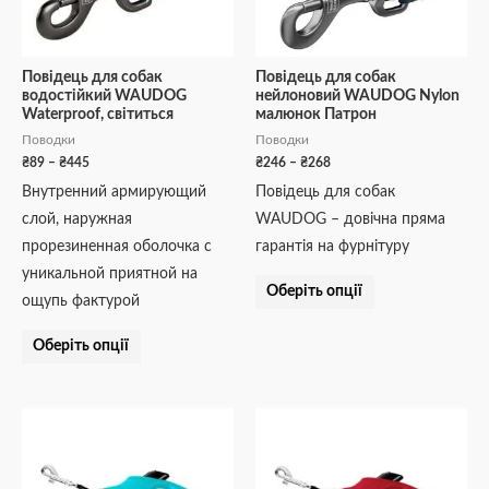
можна
можна
вибрати
вибрати
на
на
Повідець для собак
Повідець для собак
водостійкий WAUDOG
нейлоновий WAUDOG Nylon
сторінці
сторінці
Waterproof, світиться
малюнок Патрон
товару
товару
Поводки
Поводки
₴
89
–
₴
445
₴
246
–
₴
268
Внутренний армирующий
Повідець для собак
слой, наружная
WAUDOG – довічна пряма
прорезиненная оболочка с
гарантія на фурнітуру
уникальной приятной на
Оберіть опції
ощупь фактурой
Оберіть опції