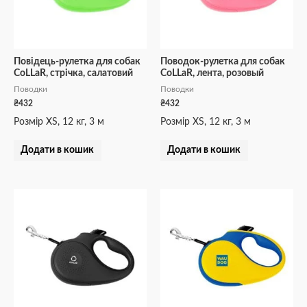
Повідець-рулетка для собак
Поводок-рулетка для собак
CoLLaR, стрічка, салатовий
CoLLaR, лента, розовый
Поводки
Поводки
₴
432
₴
432
Розмір XS, 12 кг, 3 м
Розмір XS, 12 кг, 3 м
Додати в кошик
Додати в кошик
Діапазон
Цей
цін:
товар
від
₴551
має
до
кілька
₴911
варіантів.
Параметри
можна