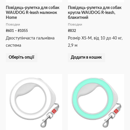
вибрати
на
Повідець-рулетка для собак
Повідець-рулетка для собак
WAUDOG R-leash малюнок
кругла WAUDOG R-leash,
сторінці
Home
блакитний
товару
Поводки
Поводки
₴
601
–
₴
1055
₴
832
Двоступінчаста гальмівна
Розмір XS-M, від 10 до 40 кг,
система
2,9 м
Оберіть опції
Додати в кошик