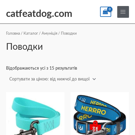
Перейти
По
Main
до
catfeatdog.com
Menu
вмісту
Сортування
за
ціною:
Головна
/
Каталог
/
Амуніція
/ Поводки
від
найнижчої
Поводки
до
найвищої
Відображаються усі з 15 результатів
Діапазон
Діапазон
Цей
Цей
цін:
цін:
товар
товар
від
від
₴89
₴246
має
має
до
до
кілька
кілька
₴445
₴268
варіантів.
варіантів.
Параметри
Параметри