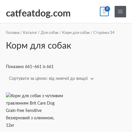
Перейти
По
Main
до
catfeatdog.com
Menu
вмісту
Сортування
за
ціною:
Головна
/
Каталог
/
Для собак
/
Корм для собак
/ Сторінка 34
від
найнижчої
Корм для собак
до
найвищої
Показано 661–661 із 661