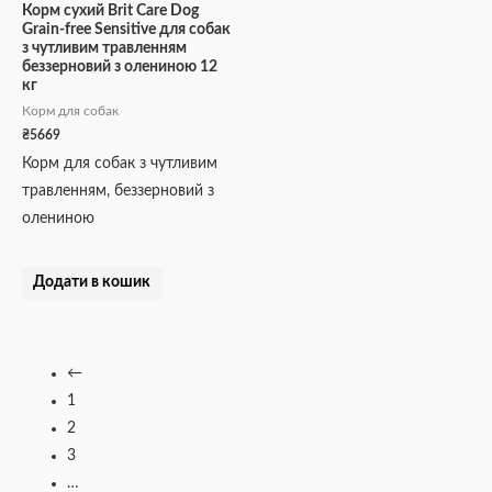
Корм сухий Brit Care Dog
Grain-free Sensitive для собак
з чутливим травленням
беззерновий з олениною 12
кг
Корм для собак
₴
5669
Корм для собак з чутливим
травленням, беззерновий з
олениною
Додати в кошик
←
1
2
3
…