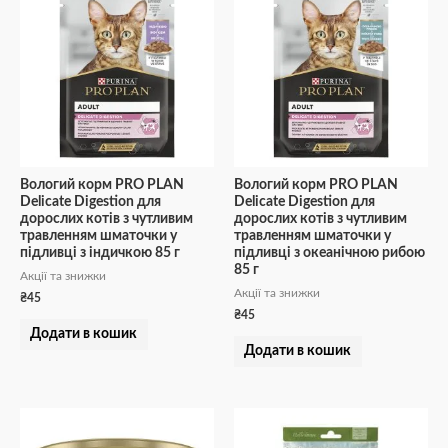
Вологий корм PRO PLAN
Вологий корм PRO PLAN
Delicate Digestion для
Delicate Digestion для
дорослих котів з чутливим
дорослих котів з чутливим
травленням шматочки у
травленням шматочки у
підливці з індичкою 85 г
підливці з океанічною рибою
85 г
Акції та знижки
Акції та знижки
₴
45
₴
45
Додати в кошик
Додати в кошик