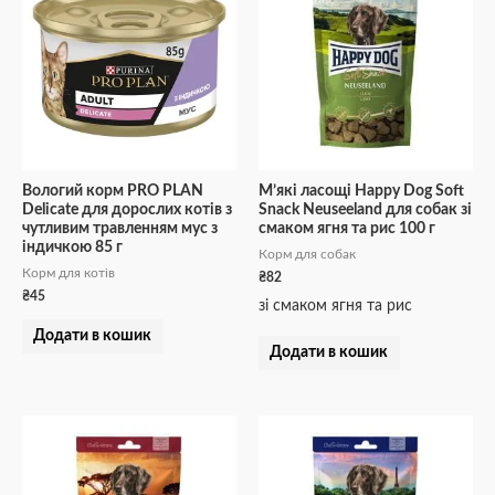
Вологий корм PRO PLAN
М’які ласощі Happy Dog Soft
Delicate для дорослих котів з
Snack Neuseeland для собак зі
чутливим травленням мус з
смаком ягня та рис 100 г
індичкою 85 г
Корм для собак
Корм для котів
₴
82
₴
45
зі смаком ягня та рис
Додати в кошик
Додати в кошик