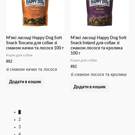
М’які ласощі Happy Dog Soft
М’які ласощі Happy Dog Soft
Snack Toscana для собак зі
Snack Ireland для собак зі
смаком качки та лосося 100 г
смаком лосося та кролика
100 г
Корм для собак
Корм для собак
₴
82
₴
82
зі смаком качки та лосося
зі смаком лосося та кролика
Додати в кошик
Додати в кошик
1
2
3
4