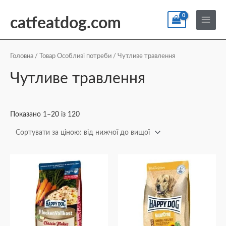
Перейти
По
Main
до
catfeatdog.com
Menu
вмісту
Сортування
за
ціною:
Головна
/ Товар Особливі потреби / Чутливе травлення
від
найнижчої
Чутливе травлення
до
найвищої
Показано 1–20 із 120