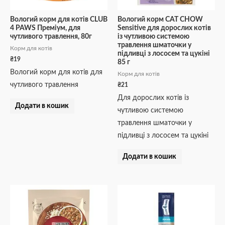
Вологий корм для котів CLUB
Вологий корм CAT CHOW
4 PAWS Преміум, для
Sensitive для дорослих котів
чутливого травлення, 80г
із чутливою системою
травлення шматочки у
Корм для котів
підливці з лососем та цукіні
₴
19
85 г
Вологий корм для котів для
Корм для котів
чутливого травлення
₴
21
Для дорослих котів із
Додати в кошик
чутливою системою
травлення шматочки у
підливці з лососем та цукіні
Додати в кошик