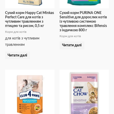
Сухий корм Happy Cat Minkas
Сухий корм PURINA ONE
Perfect Care для котів з
Sensitive для дорослих котів
чутливим травленням з
із чутливою системою
птицею та рисом, 0,5 кг
травлення комплекс Bifensis
з індичкою 800 г
Корм для котів
Корм для котів
для котів з чутливим
травленням
Читати далі
Читати далі