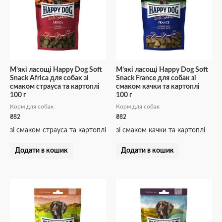
М’які ласощі Happy Dog Soft
М’які ласощі Happy Dog Soft
Snack Africa для собак зі
Snack France для собак зі
смаком страуса та картоплі
смаком качки та картоплі
100 г
100 г
Корм для собак
Корм для собак
₴
82
₴
82
зі смаком страуса та картоплі
зі смаком качки та картоплі
Додати в кошик
Додати в кошик