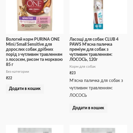
Вологий корм PURINA ONE
Ласощі для собак CLUB 4
Mini/Small Sensitive для
PAWS М’ясна паличка
дорослих собак дрібних
преміум для собак з
порід з чутливим травленням
чутливим травленням:
з лососем, рисом та морквою
ЛОСОСЬ, 120г
85 г
Корм для собак
Без категории
₴
23
₴
22
М’ясна паличка для собак з
чутливим травленням:
Додати в кошик
ЛОСОСЬ
Додати в кошик