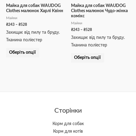
на
на
Майка для собак WAUDOG
Майка для собак WAUDOG
Clothes малюнок Харлі Квінн
Clothes малюнок Чудо-жінка
сторінці
сторінці
комікс
Майки
товару
товару
Майки
₴
243
–
₴
528
₴
243
–
₴
528
Захищає від пилу та бруду.
Захищає від пилу та бруду.
Тканина поліестер
Тканина поліестер
Оберіть опції
Оберіть опції
Сторінки
Корм для собак
Корм для котів