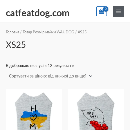
Перейти
По
Main
до
catfeatdog.com
Menu
вмісту
Сортування
за
ціною:
Головна
/ Товар Розмір майки WAUDOG / XS25
від
найнижчої
XS25
до
найвищої
Відображаються усі з 12 результатів
Діапазон
Діапазон
Цей
Цей
цін:
цін:
товар
товар
від
від
₴216
₴216
має
має
до
до
кілька
кілька
₴470
₴470
варіантів.
варіантів.
Параметри
Параметри