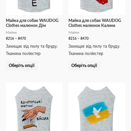
можна
можна
вибрати
вибрати
на
на
Майка для собак WAUDOG
Майка для собак WAUDOG
Clothes малюнок Дім
Clothes малюнок Калина
сторінці
сторінці
Майки
Майки
товару
товару
₴
216
–
₴
470
₴
216
–
₴
470
Захищає від пилу та бруду.
Захищає від пилу та бруду.
Тканина поліестер
Тканина поліестер
Оберіть опції
Оберіть опції
Діапазон
Діапазон
Цей
Цей
цін:
цін:
товар
товар
від
від
₴216
₴216
має
має
до
до
кілька
кілька
₴470
₴470
варіантів.
варіантів.
Параметри
Параметри
можна
можна