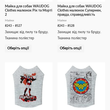
на
на
Майка для собак WAUDOG
Майка для собак WAUDOG
Clothes малюнок Рік та Морті
Clothes малюнок Супермен,
сторінці
сторінці
2
правда, справедливість
товару
товару
Майки
Майки
₴
243
–
₴
527
₴
243
–
₴
528
Захищає від пилу та бруду.
Захищає від пилу та бруду.
Тканина поліестер
Тканина поліестер
Оберіть опції
Оберіть опції
Діапазон
Діапазон
Цей
Цей
цін:
цін:
товар
товар
від
від
₴243
₴243
має
має
до
до
кілька
кілька
₴528
₴528
варіантів.
варіантів.
Параметри
Параметри
можна
можна
вибрати
вибрати