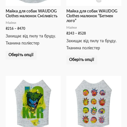
вибрати
вибрати
на
на
Майка для собак WAUDOG
Майка для собак WAUDOG
Clothes малюнок Сміливість
Clothes малюнок “Бетмен
сторінці
сторінці
лого”
Майки
товару
товару
Майки
₴
216
–
₴
470
₴
243
–
₴
528
Захищає від пилу та бруду.
Захищає від пилу та бруду.
Тканина поліестер
Тканина поліестер
Оберіть опції
Оберіть опції
Діапазон
Діапазон
Цей
Цей
цін:
цін:
товар
товар
від
від
₴243
₴243
має
має
до
до
кілька
кілька
₴528
₴527
варіантів.
варіантів.
Параметри
Параметри
можна
можна