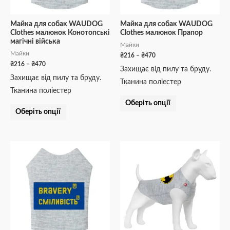
вибрати
вибрати
на
на
Майка для собак WAUDOG
Майка для собак WAUDOG
Clothes малюнок Конотопські
Clothes малюнок Прапор
сторінці
сторінці
магічні війська
Майки
товару
товару
Майки
₴
216
–
₴
470
₴
216
–
₴
470
Захищає від пилу та бруду.
Захищає від пилу та бруду.
Тканина поліестер
Тканина поліестер
Оберіть опції
Оберіть опції
Діапазон
Діапазон
Цей
Цей
цін:
цін:
товар
товар
від
від
₴216
₴243
має
має
до
до
кілька
кілька
₴470
₴528
варіантів.
варіантів.
Параметри
Параметри
можна
можна