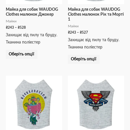
вибрати
вибрати
на
на
Майка для собак WAUDOG
Майка для собак WAUDOG
Clothes малюнок Джокер
Clothes малюнок Рік та Морті
сторінці
сторінці
1
Майки
товару
товару
Майки
₴
243
–
₴
528
₴
243
–
₴
527
Захищає від пилу та бруду.
Захищає від пилу та бруду.
Тканина поліестер
Тканина поліестер
Оберіть опції
Оберіть опції
Діапазон
Діапазон
Цей
Цей
цін:
цін:
товар
товар
від
від
₴243
₴243
має
має
до
до
кілька
кілька
₴527
₴528
варіантів.
варіантів.
Параметри
Параметри
можна
можна
вибрати
вибрати