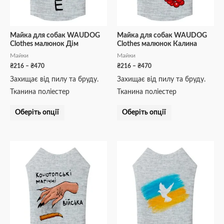
можна
можна
вибрати
вибрати
на
на
Майка для собак WAUDOG
Майка для собак WAUDOG
Clothes малюнок Дім
Clothes малюнок Калина
сторінці
сторінці
Майки
Майки
товару
товару
₴
216
–
₴
470
₴
216
–
₴
470
Захищає від пилу та бруду.
Захищає від пилу та бруду.
Тканина поліестер
Тканина поліестер
Оберіть опції
Оберіть опції
Діапазон
Діапазон
Цей
Цей
цін:
цін:
товар
товар
від
від
₴216
₴216
має
має
до
до
кілька
кілька
₴470
₴470
варіантів.
варіантів.
Параметри
Параметри
можна
можна