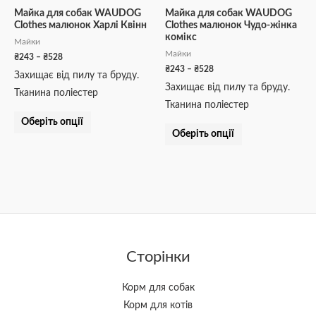
на
на
Майка для собак WAUDOG
Майка для собак WAUDOG
Clothes малюнок Харлі Квінн
Clothes малюнок Чудо-жінка
сторінці
сторінці
комікс
Майки
товару
товару
Майки
₴
243
–
₴
528
₴
243
–
₴
528
Захищає від пилу та бруду.
Захищає від пилу та бруду.
Тканина поліестер
Тканина поліестер
Оберіть опції
Оберіть опції
Сторінки
Корм для собак
Корм для котів