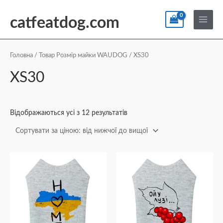
Перейти
По
Main
до
catfeatdog.com
Menu
вмісту
Сортування
за
ціною:
Головна
/ Товар Розмір майки WAUDOG / XS30
від
найнижчої
XS30
до
найвищої
Відображаються усі з 12 результатів
Діапазон
Діапазон
Цей
Цей
цін:
цін:
товар
товар
від
від
₴216
₴216
має
має
до
до
кілька
кілька
₴470
₴470
варіантів.
варіантів.
Параметри
Параметри