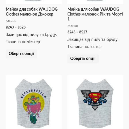
вибрати
вибрати
на
на
Майка для собак WAUDOG
Майка для собак WAUDOG
Clothes малюнок Джокер
Clothes малюнок Рік та Морті
сторінці
сторінці
1
Майки
товару
товару
Майки
₴
243
–
₴
528
₴
243
–
₴
527
Захищає від пилу та бруду.
Захищає від пилу та бруду.
Тканина поліестер
Тканина поліестер
Оберіть опції
Оберіть опції
Діапазон
Діапазон
Цей
Цей
цін:
цін:
товар
товар
від
від
₴243
₴243
має
має
до
до
кілька
кілька
₴527
₴528
варіантів.
варіантів.
Параметри
Параметри
можна
можна
вибрати
вибрати