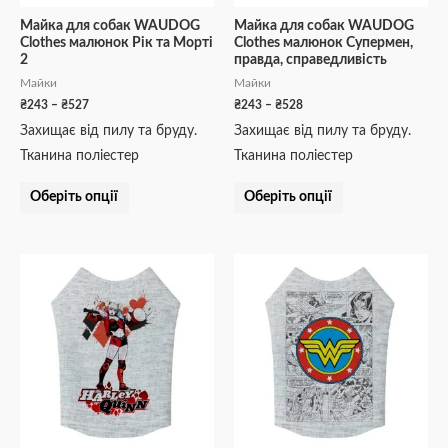
на
на
Майка для собак WAUDOG
Майка для собак WAUDOG
Clothes малюнок Рік та Морті
Clothes малюнок Супермен,
сторінці
сторінці
2
правда, справедливість
товару
товару
Майки
Майки
₴
243
–
₴
527
₴
243
–
₴
528
Захищає від пилу та бруду.
Захищає від пилу та бруду.
Тканина поліестер
Тканина поліестер
Оберіть опції
Оберіть опції
Діапазон
Діапазон
Цей
Цей
цін:
цін:
товар
товар
від
від
₴243
₴243
має
має
до
до
кілька
кілька
₴528
₴528
варіантів.
варіантів.
Параметри
Параметри
можна
можна
вибрати
вибрати