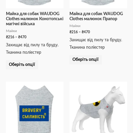
вибрати
вибрати
на
на
Майка для собак WAUDOG
Майка для собак WAUDOG
Clothes малюнок Конотопські
Clothes малюнок Прапор
сторінці
сторінці
магічні війська
Майки
товару
товару
Майки
₴
216
–
₴
470
₴
216
–
₴
470
Захищає від пилу та бруду.
Захищає від пилу та бруду.
Тканина поліестер
Тканина поліестер
Оберіть опції
Оберіть опції
Діапазон
Діапазон
Цей
Цей
цін:
цін:
товар
товар
від
від
₴216
₴243
має
має
до
до
кілька
кілька
₴470
₴528
варіантів.
варіантів.
Параметри
Параметри
можна
можна