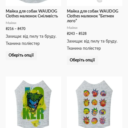
вибрати
вибрати
на
на
Майка для собак WAUDOG
Майка для собак WAUDOG
Clothes малюнок Сміливість
Clothes малюнок “Бетмен
сторінці
сторінці
лого”
Майки
товару
товару
Майки
₴
216
–
₴
470
₴
243
–
₴
528
Захищає від пилу та бруду.
Захищає від пилу та бруду.
Тканина поліестер
Тканина поліестер
Оберіть опції
Оберіть опції
Діапазон
Діапазон
Цей
Цей
цін:
цін:
товар
товар
від
від
₴243
₴243
має
має
до
до
кілька
кілька
₴528
₴527
варіантів.
варіантів.
Параметри
Параметри
можна
можна