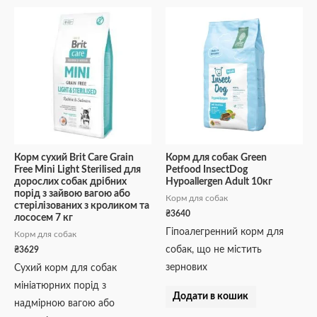
Корм сухий Brit Care Grain
Корм для собак Green
Free Mini Light Sterilised для
Petfood InsectDog
дорослих собак дрібних
Hypoallergen Adult 10кг
порід з зайвою вагою або
Корм для собак
стерілізованих з кроликом та
₴
3640
лососем 7 кг
Гіпоалегренний корм для
Корм для собак
собак, що не містить
₴
3629
зернових
Сухий корм для собак
мініатюрних порід з
Додати в кошик
надмірною вагою або