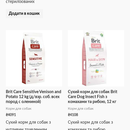
стерилізованих
Додати в кошик
Brit Care Sensitive Venison and
Сухий корм для собак Brit
Potato 12 kg (д/взр. соб. всех
Care Dog Insect Fish з
пород с олениной)
комахами та рибою, 12 кг
Корм для собак
Корм для собак
₴
4091
₴
4108
Сухий корм для собак з
Сухий корм для собак з
чутливим травленням
комахами та рибою