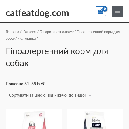
Перейти
По
Main
до
catfeatdog.com
Menu
вмісту
Сортування
за
ціною:
Головна
/
Каталог
/
Товари з позначками “Гіпоалергенний корм для
від
собак”
/ Сторінка 4
найнижчої
до
найвищої
Гіпоалергенний корм для
собак
Показано 61–68 із 68