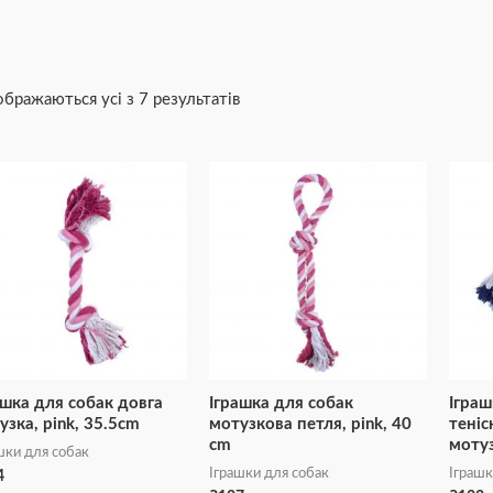
ображаються усі з 7 результатів
ашка для собак довга
Іграшка для собак
Іграш
узка, pink, 35.5cm
мотузкова петля, pink, 40
теніс
cm
мотуз
шки для собак
Іграшки для собак
Іграшк
4