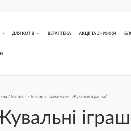
ДЛЯ КОТІВ
ВЕТАПТЕКА
АКЦІЇ ТА ЗНИЖКИ
БЛ
ОН
Сортування
овна
/
Каталог
/ Товари з позначками “Жувальні іграшки”
за
ціною:
від
Жувальні ігра
найнижчої
до
найвищої