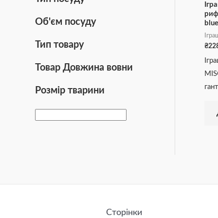
Ігр
риф
Об'єм посуду
blu
Ігра
Тип товару
₴
22
Ігр
Товар Довжина вовни
MIS
гант
Розмір тварини
Сторінки