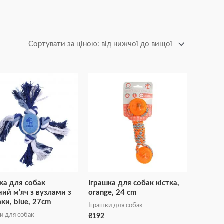
ка для собак
Іграшка для собак кістка,
ний м’яч з вузлами з
orange, 24 cm
ки, blue, 27cm
Іграшки для собак
и для собак
₴
192