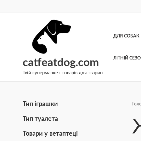
Перейти
до
вмісту
ДЛЯ СОБАК
ЛІТНІЙ СЕЗ
catfeatdog.com
Твій супермаркет товарів для тварин
Тип іграшки
Гол
Тип туалета
Товари у ветаптеці