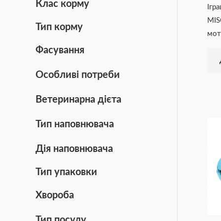
Клас корму
Ігр
MIS
Тип корму
мот
Фасування
Особливі потреби
Ветеринарна дієта
Тип наповнювача
Дія наповнювача
Тип упаковки
Хвороба
Тип посуду