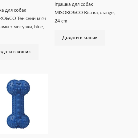
Іграшка для собак
ка для собак
MISOKO&CO Кістка, orange,
KO&CO Тенісний м’яч
24 cm
лами з мотузки, blue,
Додати в кошик
одати в кошик