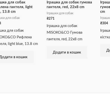
ашка для собак
Іграшка для собак гумова
Іграш
лена гантеля, light
гантеля, red, 22х8 cm
гумов
e, 13.8 cm
cm
Іграшки для собак
шки для собак
Іграшк
₴
271
8
₴
304
Іграшка для собак
ашка для собак
Іграш
MISOKO&CO Гумова
OKO&CO Рифлена
кістк
гантеля, red, 22х8 cm
еля, light blue, 13.8 cm
Д
Додати в кошик
Додати в кошик