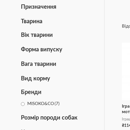
Призначення
Тварина
Від
Вік тварини
Форма випуску
Вага тварини
Вид корму
Бренди
MISOKO&CO
(7)
Ігр
мот
Розмір породи собак
Ігра
₴
11