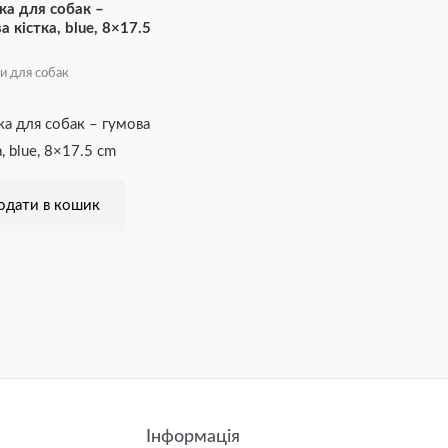
ка для собак –
а кістка, blue, 8×17.5
и для собак
ка для собак – гумова
а, blue, 8×17.5 cm
одати в кошик
Інформація