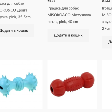
₴
127
₴
133
ашка для собак
Іграшка для собак
Іграш
OKO&CO Довга
MISOKO&CO Мотузкова
MISO
узка, pink, 35.5cm
петля, pink, 40 cm
з вуз
27cm
Додати в кошик
Додати в кошик
Д