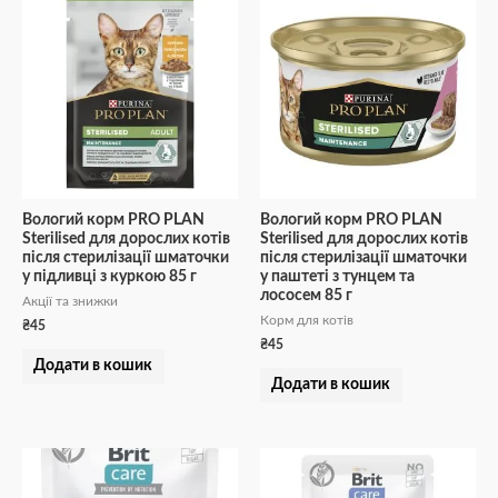
Вологий корм PRO PLAN
Вологий корм PRO PLAN
Sterilised для дорослих котів
Sterilised для дорослих котів
після стерилізації шматочки
після стерилізації шматочки
у підливці з куркою 85 г
у паштеті з тунцем та
лососем 85 г
Акції та знижки
Корм для котів
₴
45
₴
45
Додати в кошик
Додати в кошик