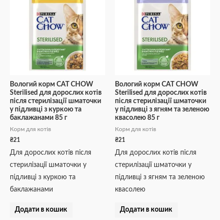
Вологий корм CAT CHOW
Вологий корм CAT CHOW
Sterilised для дорослих котів
Sterilised для дорослих котів
після стерилізації шматочки
після стерилізації шматочки
у підливці з куркою та
у підливці з ягням та зеленою
баклажанами 85 г
квасолею 85 г
Корм для котів
Корм для котів
₴
21
₴
21
Для дорослих котів після
Для дорослих котів після
стерилізації шматочки у
стерилізації шматочки у
підливці з куркою та
підливці з ягням та зеленою
баклажанами
квасолею
Додати в кошик
Додати в кошик