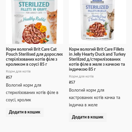
Корм вологий Brit Care Cat
Корм вологий Brit Care Fillets
Pouch Sterilised для дорослих
in Jelly Hearty Duck and Turkey
стерілізованих котів філе з
Sterilized д/стерилізованих
кроликом в соусі 85 г
котів філе в желе з качкою та
індичкою 85 г
Корм для котів
Корм для котів
₴
57
₴
57
Вологий корм для
Вологий корм для
стерилізованих котів філе в
кастрованих котів качка та
соусі, кролик
індичка в желе
Додати в кошик
Додати в кошик