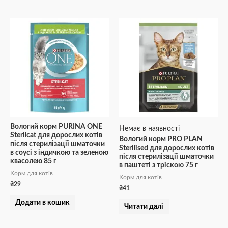
Вологий корм PURINA ONE
Немає в наявності
Sterilcat для дорослих котів
Вологий корм PRO PLAN
після стерилізації шматочки
Sterilised для дорослих котів
в соусі з індичкою та зеленою
після стерилізації шматочки
квасолею 85 г
в паштеті з тріскою 75 г
Корм для котів
Корм для котів
₴
29
₴
41
Додати в кошик
Читати далі