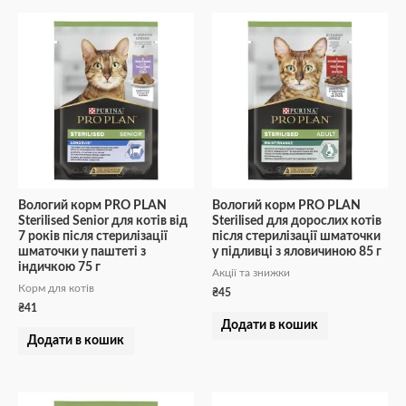
Вологий корм PRO PLAN
Вологий корм PRO PLAN
Sterilised Senior для котів від
Sterilised для дорослих котів
7 років після стерилізації
після стерилізації шматочки
шматочки у паштеті з
у підливці з яловичиною 85 г
індичкою 75 г
Акції та знижки
Корм для котів
₴
45
₴
41
Додати в кошик
Додати в кошик