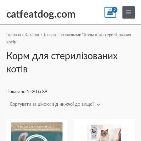
Перейти
По
Main
до
catfeatdog.com
Menu
вмісту
Сортування
за
ціною:
Головна
/
Каталог
/ Товари з позначками “Корм для стерилізованих
від
котів”
найнижчої
до
найвищої
Корм для стерилізованих
котів
Показано 1–20 із 89