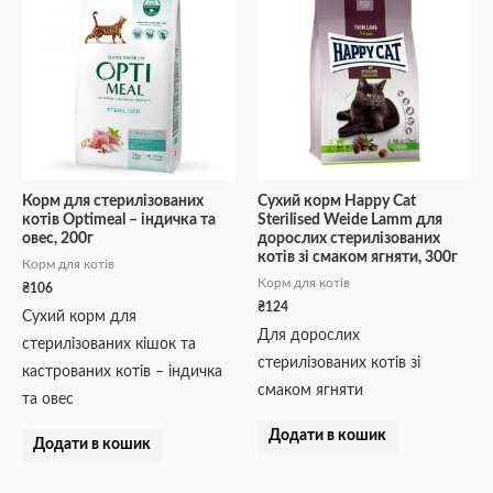
Корм для стерилізованих
Сухий корм Happy Cat
котів Optimeal – індичка та
Sterilised Weide Lamm для
овес, 200г
дорослих стерилізованих
котів зі смаком ягняти, 300г
Корм для котів
Корм для котів
₴
106
₴
124
Cухий корм для
Для дорослих
стерилізованих кішок та
стерилізованих котів зі
кастрованих котів – індичка
смаком ягняти
та овес
Додати в кошик
Додати в кошик