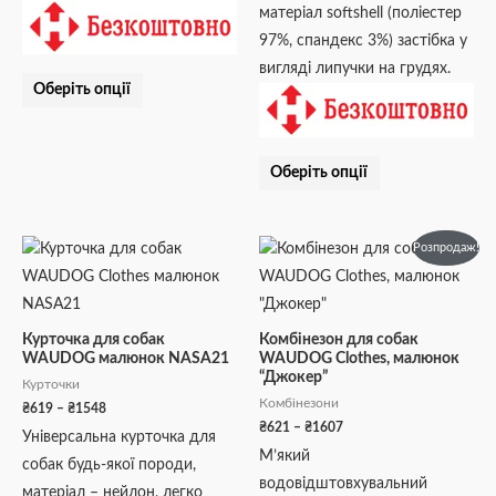
матеріал softshell (поліестер
товару
товару
97%, cпандекс 3%) застібка у
вигляді липучки на грудях.
Оберіть опції
Оберіть опції
Діапазон
Діапазон
Цей
Цей
Розпродаж!
цін:
цін:
товар
товар
від
від
₴619
₴621
має
має
до
до
кілька
кілька
₴1548
₴1607
Курточка для собак
Комбінезон для собак
WAUDOG малюнок NASA21
WAUDOG Clothes, малюнок
варіантів.
варіантів.
“Джокер”
Курточки
Параметри
Параметри
Комбінезони
₴
619
–
₴
1548
можна
можна
₴
621
–
₴
1607
Універсальна курточка для
вибрати
вибрати
М’який
собак будь-якої породи,
на
на
водовідштовхувальний
матеріал – нейлон, легко