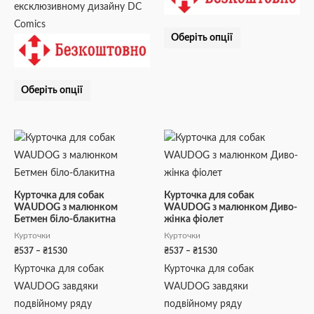
ексклюзивному дизайну DC
Comics
Оберіть опції
Оберіть опції
Діапазон
Діапазон
Цей
Цей
цін:
цін:
товар
товар
від
від
₴537
₴537
має
має
до
до
кілька
кілька
₴1530
₴1530
Курточка для собак
Курточка для собак
WAUDOG з малюнком
WAUDOG з малюнком Диво-
варіантів.
варіантів.
Бетмен біло-блакитна
жінка фіолет
Параметри
Параметри
Курточки
Курточки
можна
можна
₴
537
–
₴
1530
₴
537
–
₴
1530
вибрати
вибрати
Курточка для собак
Курточка для собак
на
на
WAUDOG завдяки
WAUDOG завдяки
сторінці
сторінці
подвійному ряду
подвійному ряду
товару
товару