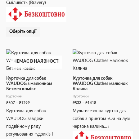
Сміливість (Bravery)
Оберіть опції
Діапазон
Діапазон
Цей
Цей
цін:
цін:
товар
товар
НЕМАЄ В НАЯВНОСТІ
від
від
₴507
₴533
має
має
до
до
кілька
кілька
₴1299
₴1418
Курточка для собак
Курточка для собак
WAUDOG з малюнком
WAUDOG Clothes малюнок
варіантів.
варіантів.
Бетмен комікс
Калина
Параметри
Параметри
Курточки
Курточки
можна
можна
₴
507
–
₴
1299
₴
533
–
₴
1418
вибрати
вибрати
Курточка для собак
Мультисезонна куртка для
на
на
WAUDOG завдяки
собак з принтом «Ой на лузі
сторінці
сторінці
подвійному ряду
червона калина…»
товару
товару
регульованих ґудзиків і