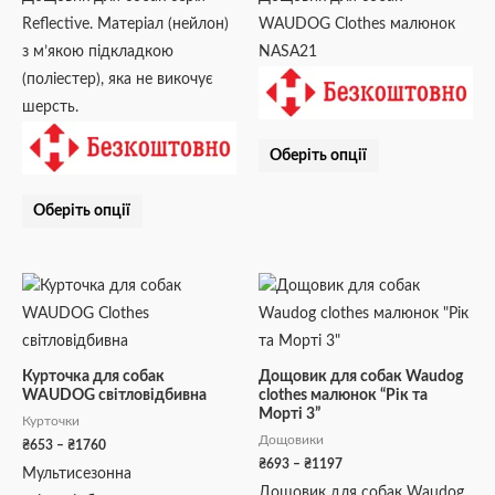
на
на
Reflective. Матеріал (нейлон)
WAUDOG Clothes малюнок
сторінці
сторінці
з м’якою підкладкою
NASA21
товару
товару
(поліестер), яка не викочує
шерсть.
Оберіть опції
Оберіть опції
Діапазон
Діапазон
Цей
Цей
цін:
цін:
товар
товар
від
від
₴653
₴693
має
має
до
до
кілька
кілька
₴1760
₴1197
Курточка для собак
Дощовик для собак Waudog
WAUDOG світловідбивна
clothes малюнок “Рік та
варіантів.
варіантів.
Морті 3”
Курточки
Параметри
Параметри
Дощовики
₴
653
–
₴
1760
можна
можна
₴
693
–
₴
1197
Мультисезонна
вибрати
вибрати
Дощовик для собак Waudog