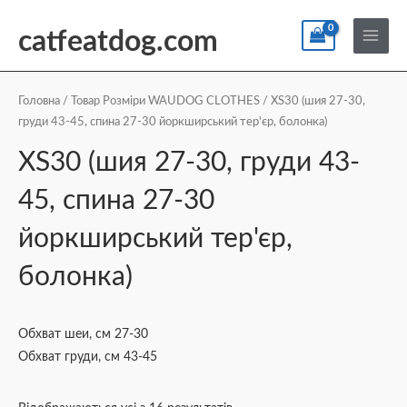
Перейти
По
Main
до
catfeatdog.com
Menu
вмісту
Сортування
за
ціною:
Головна
/ Товар Розміри WAUDOG CLOTHES / XS30 (шия 27-30,
від
груди 43-45, спина 27-30 йоркширський тер'єр, болонка)
найнижчої
до
найвищої
XS30 (шия 27-30, груди 43-
45, спина 27-30
йоркширський тер'єр,
болонка)
Обхват шеи, см 27-30
Обхват груди, см 43-45