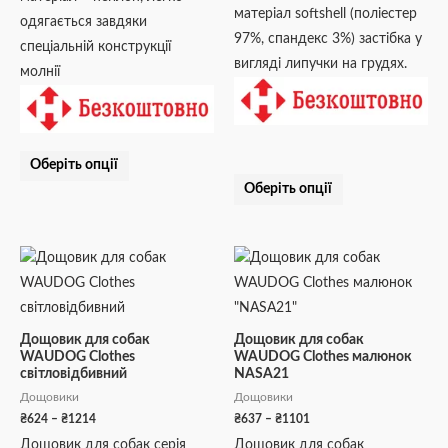
сторінці
сторінці
матеріал softshell (поліестер
одягається завдяки
товару
товару
97%, cпандекс 3%) застібка у
спеціальній конструкції
вигляді липучки на грудях.
молнії
Оберіть опції
Оберіть опції
Діапазон
Діапазон
Цей
Цей
цін:
цін:
товар
товар
від
від
₴624
₴637
має
має
до
до
кілька
кілька
₴1214
₴1101
Дощовик для собак
Дощовик для собак
WAUDOG Clothes
WAUDOG Clothes малюнок
варіантів.
варіантів.
світловідбивний
NASA21
Параметри
Параметри
Дощовики
Дощовики
можна
можна
₴
624
–
₴
1214
₴
637
–
₴
1101
вибрати
вибрати
Дощовик для собак серія
Дощовик для собак