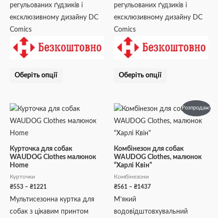
регульованих ґудзиків і
регульованих ґудзиків і
ексклюзивному дизайну DC
ексклюзивному дизайну DC
Comics
Comics
Оберіть опції
Оберіть опції
Діапазон
Діапазон
Цей
Цей
Розпродаж!
цін:
цін:
товар
товар
від
від
₴553
₴561
має
має
до
до
кілька
кілька
₴1221
₴1437
Курточка для собак
Комбінезон для собак
WAUDOG Clothes малюнок
WAUDOG Clothes, малюнок
варіантів.
варіантів.
Home
“Харлі Квін”
Параметри
Параметри
Курточки
Комбінезони
можна
можна
₴
553
–
₴
1221
₴
561
–
₴
1437
вибрати
вибрати
Мультисезонна куртка для
М’який
на
на
собак з цікавим принтом
водовідштовхувальний
сторінці
сторінці