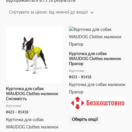
Відображаються усі з 16 результатів
Діапазон
Діапазон
Цей
Цей
цін:
цін:
товар
товар
від
від
₴423
₴423
має
має
до
до
кілька
кілька
₴1418
₴1418
Курточка для собак
WAUDOG Clothes малюнок
варіантів.
варіантів.
Прапор
Параметри
Параметри
Курточки
можна
можна
₴
423
–
₴
1418
вибрати
вибрати
Курточка для собак малюнок
на
на
Курточка для собак
Прапор
WAUDOG Clothes малюнок
сторінці
сторінці
Сміливість
товару
товару
Курточки
₴
423
–
₴
1418
Оберіть опції
Курточка для собак
WAUDOG Clothes малюнок