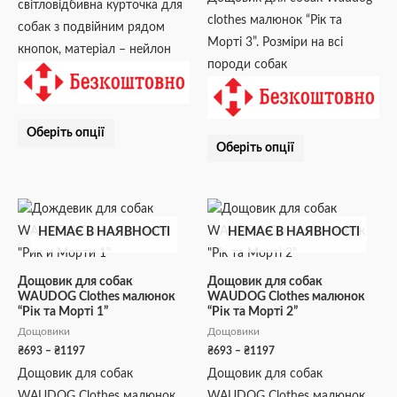
світловідбивна курточка для
на
на
clothes малюнок “Рік та
собак з подвійним рядом
сторінці
сторінці
Морті 3”. Розміри на всі
кнопок, матеріал – нейлон
товару
товару
породи собак
Оберіть опції
Оберіть опції
Діапазон
Діапазон
Цей
Цей
цін:
цін:
товар
товар
НЕМАЄ В НАЯВНОСТІ
НЕМАЄ В НАЯВНОСТІ
від
від
₴693
₴693
має
має
до
до
кілька
кілька
₴1197
₴1197
Дощовик для собак
Дощовик для собак
WAUDOG Clothes малюнок
WAUDOG Clothes малюнок
варіантів.
варіантів.
“Рік та Морті 1”
“Рік та Морті 2”
Параметри
Параметри
Дощовики
Дощовики
можна
можна
₴
693
–
₴
1197
₴
693
–
₴
1197
вибрати
вибрати
Дощовик для собак
Дощовик для собак
на
на
WAUDOG Clothes малюнок
WAUDOG Clothes малюнок