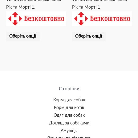
сторінці
сторінці
Рік та Морті 1.
Рік та Морті 1
товару
товару
Оберіть опції
Оберіть опції
Сторінки
Корм для собак
Корм для котів
Одяг для собак
Догляд за собаками
Амуніція