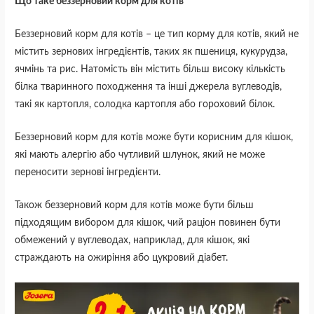
Що таке беззерновий корм для котів
Беззерновий корм для котів – це тип корму для котів, який не
містить зернових інгредієнтів, таких як пшениця, кукурудза,
ячмінь та рис. Натомість він містить більш високу кількість
білка тваринного походження та інші джерела вуглеводів,
такі як картопля, солодка картопля або гороховий білок.
Беззерновий корм для котів може бути корисним для кішок,
які мають алергію або чутливий шлунок, який не може
переносити зернові інгредієнти.
Також беззерновий корм для котів може бути більш
підходящим вибором для кішок, чий раціон повинен бути
обмежений у вуглеводах, наприклад, для кішок, які
страждають на ожиріння або цукровий діабет.