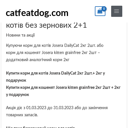
Перейти
По
Main
до
catfeatdog.com
Menu
Акція від Josera на корм для
вмісту
котів без зернових 2+1
Новини та акції
Купуючи корм для котів Josera DailyCat 2кг 2шт. або
корм для кошенят Josera kitten grainfree 2кг 2шт –
додатковий аналогічний корм 2кг
Купити корм для котів Josera DailyCat 2кг 2шт.+ 2кг у
подарунок
Купити корм для кошенят Josera kitten grainfree 2кг 2шт + 2кг
у подарунок
Акція діє з 01.03.2023 до 31.03.2023 або до закінчення
товарних запасів.