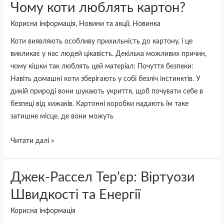
Чому
Чому коти люблять картон?
коти
Корисна інформація
,
Новини та акції
,
Новинка
люблять
Коти виявляють особливу прихильність до картону, і це
картон?
викликає у нас людей цікавість. Декілька можливих причин,
чому кішки так люблять цей матеріал: Почуття безпеки:
Навіть домашні коти зберігають у собі безліч інстинктів. У
дикій природі вони шукають укриття, щоб почувати себе в
безпеці від хижаків. Картонні коробки надають їм таке
затишне місце, де вони можуть
Читати далі »
Джек-
Джек-Рассел Тер’єр: Віртуози
Рассел
Швидкості та Енергії
Тер’єр:
Корисна інформація
Віртуози