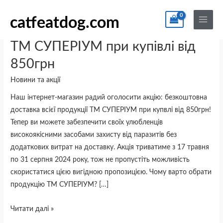
Перейти
По
Main
до
catfeatdog.com
Menu
Безкоштовна
Безкоштовна доставка продукції
вмісту
доставка
ТМ СУПЕРІУМ при купівлі від
продукції
850грн
ТМ
СУПЕРІУМ
Новини та акції
при
Наш інтернет-магазин радий оголосити акцію: безкоштовна
купівлі
доставка всієї продукції ТМ СУПЕРІУМ при купвлі від 850грн!
від
Тепер ви можете забезпечити своїх улюбленців
850грн
високоякісними засобами захисту від паразитів без
додаткових витрат на доставку. Акція триватиме з 17 травня
по 31 серпня 2024 року, тож не пропустіть можливість
скористатися цією вигідною пропозицією. Чому варто обрати
продукцію ТМ СУПЕРІУМ? […]
Читати далі »