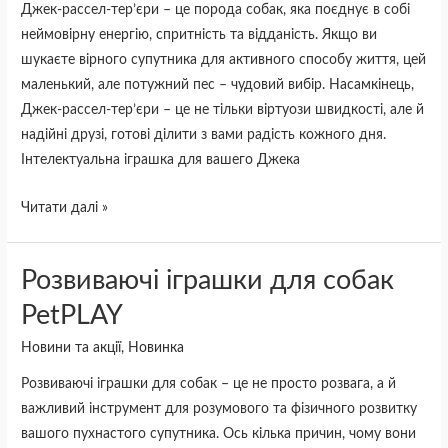
Швидкості
Джек-рассел-тер’єри – це порода собак, яка поєднує в собі
та
неймовірну енергію, спритність та відданість. Якщо ви
Енергії
шукаєте вірного супутника для активного способу життя, цей
маленький, але потужний пес – чудовий вибір. Насамкінець,
Джек-рассел-тер’єри – це не тільки віртуози швидкості, але й
надійні друзі, готові ділити з вами радість кожного дня.
Інтелектуальна іграшка для вашего Джека
Читати далі »
Розвиваючі
Розвиваючі іграшки для собак
іграшки
PetPLAY
для
Новини та акції
,
Новинка
собак
PetPLAY
Розвиваючі іграшки для собак – це не просто розвага, а й
важливий інструмент для розумового та фізичного розвитку
вашого пухнастого супутника. Ось кілька причин, чому вони