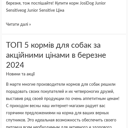
березня, тож поспішайте! Купити корм JosiDog Junior
Sensitiveog Junior Sensitive Ціна
Читати далі »
ТОП
ТОП 5 кормів для собак за
5
акційними цінами в березне
кормів
2024
для
собак
Новини та акції
за
В марте многие производители кормов для собак решили
акційними
порадовать своих покупателей и их четвероногих друзей,
цінами
выставив ряд своей продукции по очень аппетитным ценам!
в
С приходом весны наш интернет-магазин радует вас
березне
горячими предложениями на корма для ваших верных
2024
спутников. Это идеальная возможность обеспечить своего
питомца всем необходимым для активного и здорового