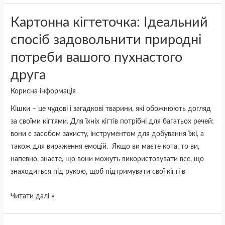
Картонна
Картонна кігтеточка: Ідеальний
кігтеточка:
спосіб задовольнити природні
Ідеальний
потреби вашого пухнастого
спосіб
задовольнити
друга
природні
Корисна інформація
потреби
вашого
Кішки – це чудові і загадкові тварини, які обожнюють догляд
пухнастого
за своїми кігтями. Для їхніх кігтів потрібні для багатьох речей:
друга
вони є засобом захисту, інструментом для добування їжі, а
також для вираження емоцій. Якщо ви маєте кота, то ви,
напевно, знаєте, що вони можуть використовувати все, що
знаходиться під рукою, щоб підтримувати свої кігті в
Читати далі »