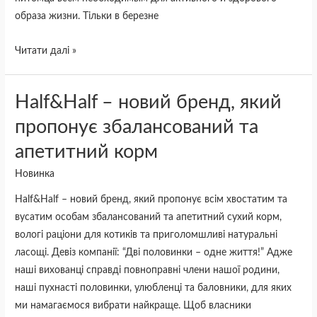
образа жизни. Тільки в березне
Читати далі »
Half&Half
Half&Half – новий бренд, який
–
пропонує збалансований та
новий
апетитний корм
бренд,
який
Новинка
пропонує
Half&Half – новий бренд, який пропонує всім хвостатим та
збалансований
вусатим особам збалансований та апетитний сухий корм,
та
вологі раціони для котиків та приголомшливі натуральні
апетитний
ласощі. Девіз компанії: “Дві половинки – одне життя!” Адже
корм
наші вихованці справді повноправні члени нашої родини,
наші пухнасті половинки, улюбленці та баловники, для яких
ми намагаємося вибрати найкраще. Щоб власники