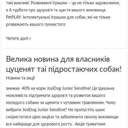
такі важливі: Розвиваючі іграшки – це не тільки задоволення,
а й турбота про здоров’я та щастя вашого вихованця.
PetPLAY: Інтелектуальні іграшки для собак, які не тільки
розважають вашого пухнастого
Читати далі »
Велика
Велика новина для власників
новина
цуценят таі підростаючих собак!
для
Новини та акції
власників
цуценят
знижка -40% на корм JosiDog Junior Sensitive! Це ідеальна
таі
можливість підтримати здоров’я та розвиток вашого
підростаючих
молодого собаки чи щеняти з чутливим травленням. Чому
собак!
вибрати JosiDog Junior Sensitive? Не пропустіть шанс
скористатися цією акцією та забезпечити своєму вихованцю
все найкраще для здорового росту. Акція триватиме