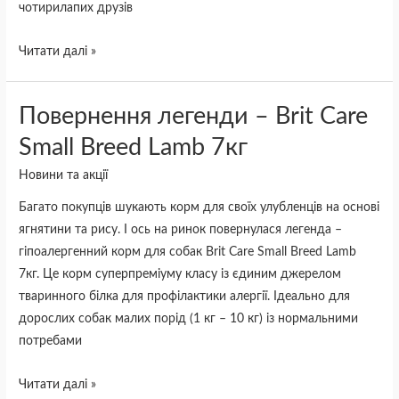
чотирилапих друзів
Читати далі »
Повернення
Повернення легенди – Brit Care
легенди
Small Breed Lamb 7кг
–
Новини та акції
Brit
Care
Багато покупців шукають корм для своїх улубленців на основі
Small
ягнятини та рису. І ось на ринок повернулася легенда –
Breed
гіпоалергенний корм для собак Brit Care Small Breed Lamb
Lamb
7кг. Це корм суперпреміуму класу із єдиним джерелом
7кг
тваринного білка для профілактики алергії. Ідеально для
дорослих собак малих порід (1 кг – 10 кг) із нормальними
потребами
Читати далі »