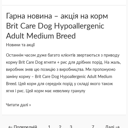
Гарна
Гарна новина – акція на корм
новина
Brit Care Dog Hypoallergenic
–
Adult Medium Breed
акція
на
Новини та акції
корм
Останнім часом дуже багато клієнтів звертаються з приводу
Brit
корму Brit Care Dog ягняти + рис для дрібних порід. На жаль,
Care
виробник зняв цю позицію з виробництва. Ми пропонуємо
Dog
заміну корму – Brit Care Dog Hypoallergenic Adult Medium
Hypoallergenic
Breed. Цей корм для середніх порід у складі якого також
Adult
ягня і рис. Цей корм має невелику гранулу
Medium
Breed
Читати далі »
←
Попередній
1
2
3
…
7
Далі
→