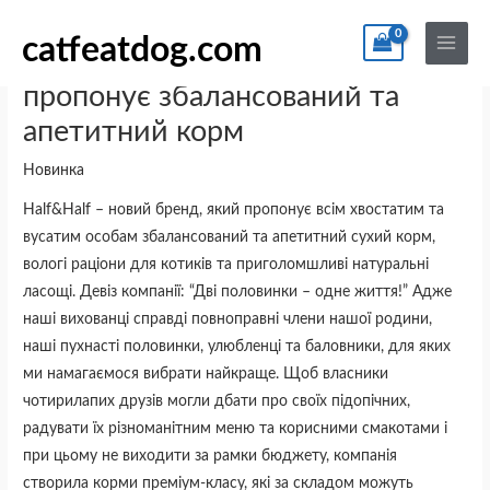
Перейти
По
Main
до
catfeatdog.com
Menu
Half&Half – новий бренд, який
вмісту
пропонує збалансований та
апетитний корм
Новинка
Half&Half
– новий бренд, який пропонує всім хвостатим та
вусатим особам збалансований та апетитний сухий корм,
вологі раціони для котиків та приголомшливі натуральні
ласощі. Девіз компанії: “Дві половинки – одне життя!” Адже
наші вихованці справді повноправні члени нашої родини,
наші пухнасті половинки, улюбленці та баловники, для яких
ми намагаємося вибрати найкраще. Щоб власники
чотирилапих друзів могли дбати про своїх підопічних,
радувати їх різноманітним меню та корисними смакотами і
при цьому не виходити за рамки бюджету, компанія
створила корми преміум-класу, які за складом можуть