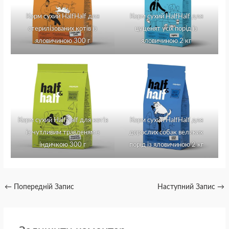
Корм сухий HalfHalf для
Корм сухий HalfHalf для
стерилізованих котів із
цуценят усіх порід із
яловичиною 300 г
яловичиною 2 кг
Корм сухий HalfHalf для котів
Корм сухий HalfHalf для
із чутливим травленям з
дорослих собак великих
індичкою 300 г
порід із яловичиною 2 кг
←
Попередній Запис
Наступний Запис
→