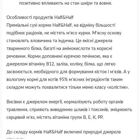
позитивно впливають на стан шкіри та вовни.
Особливості продуктів Half&Half
Преміальні сухі корми Half&Half, на відміну більшості
подібних раціонів, не містять м’ясо курки. М’ясну основу
становлять яловичина та індичка. Це якісні джерела
тваринного білка, багаті на амінокислоти та корисні
речовини. Корми доповнені курячою печінкою, яка є
джерелом вітаміну В12, заліза, холіну, білка, що легко
засвоюється, необхідного для формування кісток і м’язів. А у
вологому кормі для котів 95% м’ясних інгредієнтів таким
складом можуть похвалитися тільки меню класу «холістик».
Висівки є джерелом енергії, нормалізують роботу органів
травлення, сприяють виведенню шлаків і токсинів, зміцнюють
серцевий м’яз, містять вітаміни групи В, Е, К, РР.
До складу кормів Half&Half включені природні джерела