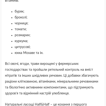
вітамінів:
буряк;
броколі;
чорниця;
томати;
розмарин;
куркума;
цитрусові;
юкка Мохаве та ін.
Всі овочі, ягоди, трави вирощені у фермерських
господарствах та пройшли ретельний контроль на вміст
нітратів та інших шкідливих речовин. Ці добавки збагачують
раціони клітковиною, вітамінами, мінеральними речовинами
та біологічно активними компонентами, що підтримують
здоров’я та відмінний настрій улюбленця.
Натуральні ласощі Half&Half – це кохання з першого