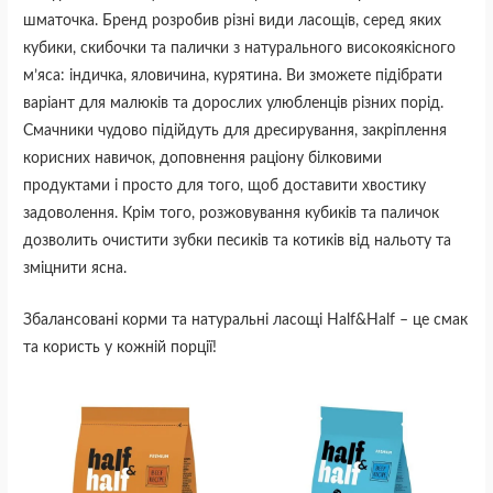
шматочка. Бренд розробив різні види ласощів, серед яких
кубики, скибочки та палички з натурального високоякісного
м’яса: індичка, яловичина, курятина. Ви зможете підібрати
варіант для малюків та дорослих улюбленців різних порід.
Смачники чудово підійдуть для дресирування, закріплення
корисних навичок, доповнення раціону білковими
продуктами і просто для того, щоб доставити хвостику
задоволення. Крім того, розжовування кубиків та паличок
дозволить очистити зубки песиків та котиків від нальоту та
зміцнити ясна.
Збалансовані корми та натуральні ласощі Half&Half – це смак
та користь у кожній порції!