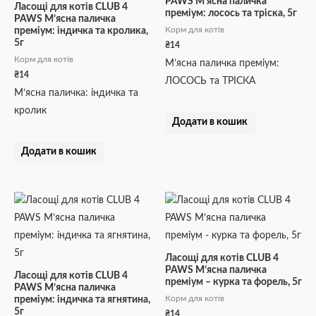
PAWS М’ясна паличка
Ласощі для котів CLUB 4
преміум: лосось та тріска, 5г
PAWS М’ясна паличка
Корм для котів
преміум: індичка та кроликa,
5г
₴
14
Корм для котів
М’ясна паличка преміум:
₴
14
ЛОСОСЬ та ТРІСКА
М’ясна паличка: індичка та
кролик
Додати в кошик
Додати в кошик
Ласощі для котів CLUB 4
PAWS М’ясна паличка
Ласощі для котів CLUB 4
преміум – курка та форель, 5г
PAWS М’ясна паличка
Корм для котів
преміум: індичка та ягнятина,
5г
₴
14