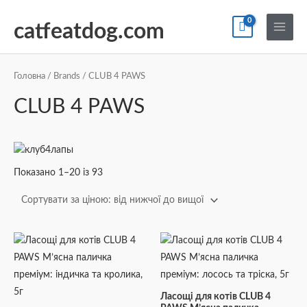
Перейти
По
Main
до
catfeatdog.com
Menu
вмісту
Сортування
за
ціною:
Головна
/
Brands
/ CLUB 4 PAWS
від
найнижчої
CLUB 4 PAWS
до
найвищої
Показано 1–20 із 93
Ласощі для котів CLUB 4