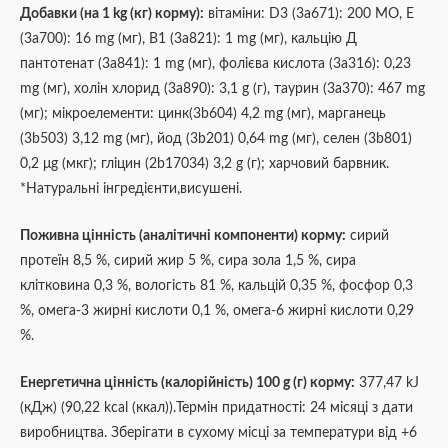
Добавки (на 1 kg (кг) корму):
вітаміни: D3 (3а671): 200 МО, Е
(3а700): 16 mg (мг), В1 (3а821): 1 mg (мг), кальцію Д
пантотенат (3а841): 1 mg (мг), фолієва кислота (3а316): 0,23
mg (мг), холін хлорид (3а890): 3,1 g (г), таурин (3а370): 467 mg
(мг); мікроелементи: цинк(3b604) 4,2 mg (мг), марганeць
(3b503) 3,12 mg (мг), йод (3b201) 0,64 mg (мг), селен (3b801)
0,2 μg (мкг); гліцин (2b17034) 3,2 g (г); харчовий барвник.
*Натуральні інгредієнти,висушені.
Поживна цінність (аналітичні компоненти) корму:
сирий
протеїн 8,5 %, сирий жир 5 %, сира зола 1,5 %, сира
клітковина 0,3 %, вологість 81 %, кальцій 0,35 %, фосфор 0,3
%, омега-3 жирні кислоти 0,1 %, омега-6 жирні кислоти 0,29
%.
Енергетична цінність (калорійність) 100 g (г) корму:
377,47 kJ
(кДж) (90,22 kcal (ккал)).Термін придатності: 24 місяці з дати
виробництва. Зберігати в сухому місці за температури від +6