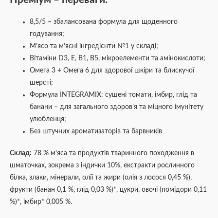
8,5/5 – збалансована формула для щоденного
годування;
М’ясо та м’ясні інгредієнти №1 у складі;
Вітаміни D3, E, B1, B5, мікроелементи та амінокислоти;
Омега 3 + Омега 6 для здорової шкіри та блискучої
шерсті;
Формула ІNTEGRAMIX: сушені томати, імбир, глід та
банани – для загального здоров’я та міцного імунітету
улюбленця;
Без штучних ароматизаторів та барвників
Склад:
78 % м‘яса та продуктів тваринного походження в
шматочках, зокрема з індички 10%, екстракти рослинного
білка, злаки, мінерали, олії та жири (олія з лосося 0,45 %),
фрукти (банан 0,1 %, глід 0,03 %)*, цукри, овочі (помідори 0,11
%)*, імбир* 0,005 %.