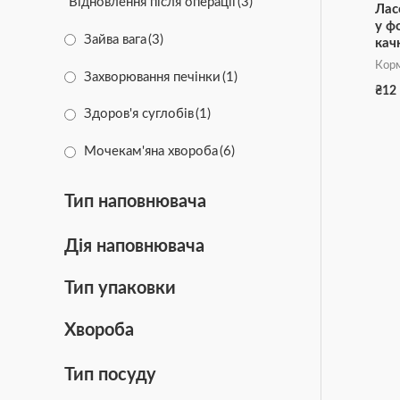
Відновлення після операції
(3)
Лас
у ф
Здоров’я сечовий
(9)
Зайва вага
(3)
кач
Корм
Здорова вага
(3)
Захворювання печінки
(1)
₴
12
Здорова шкіра
(10)
Здоров'я суглобів
(1)
Зміцнення м'язів
(1)
Мочекам'яна хвороба
(6)
Очищення зубів
(9)
Ниркова недостатність
(11)
Тип наповнювача
Стерилізовані
(41)
Сечокам'яна хвороба
(1)
Дія наповнювача
Цуценята
(2)
Харчова алергія
(6)
Тип упаковки
Чутливе травлення
(31)
Цукровий діабет
(6)
Хвороба
Шлунково-кишкові розлади
(9)
Тип посуду