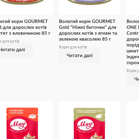
огий корм GOURMET
Вологий корм GOURMET
Воло
d для дорослих котів
Gold “Ніжні биточки” для
ONE M
тет з яловичиною 85 г
дорослих котів з ягням та
Contr
зеленою квасолею 85 г
дорос
 для котів
порід
Корм для котів
Читати далі
шмато
Читати далі
інди
горох
Корм д
Чи