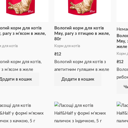
огий корм для котів
Вологий корм для котів
Немає
, рагу з м’ясом в желе,
Мяу, рагу з птицею в желе,
Волог
80г
Мяу, 
 для котів
Корм для котів
желе
Корм д
₴
12
огий корм для котів,
Вологий корм для котів з
₴
12
у з м’ясом в желе
апетитним гуляшем в желе
Волог
рибою
Додати в кошик
Додати в кошик
Чи