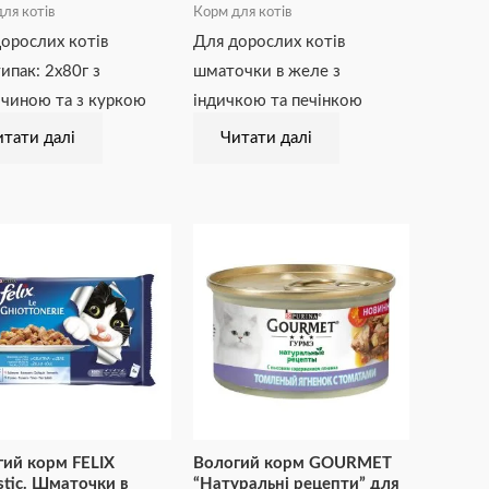
ля котів
Корм для котів
орослих котів
Для дорослих котів
ипак: 2х80г з
шматочки в желе з
чиною та з куркою
індичкою та печінкою
тати далі
Читати далі
ий корм FELIX
Вологий корм GOURMET
stic. Шматочки в
“Натуральні рецепти” для