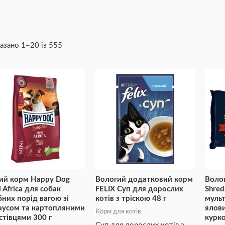
азано 1–20 із 555
ий корм Happy Dog
Вологий додатковий корм
Волог
i Africa для собак
FELIX Суп для дорослих
Shred
бних порід вагою зі
котів з тріскою 48 г
мульт
аусом та картопляними
ялови
Корм для котів
стівцями 300 г
курк