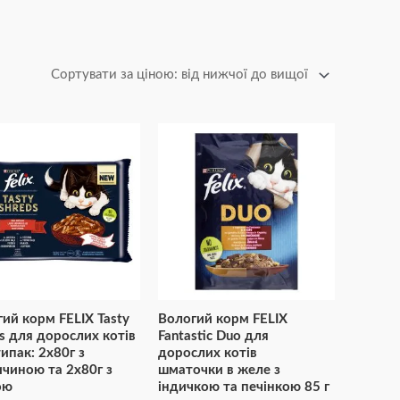
ий корм FELIX Tasty
Вологий корм FELIX
s для дорослих котів
Fantastic Duo для
ипак: 2х80г з
дорослих котів
чиною та 2х80г з
шматочки в желе з
ою
індичкою та печінкою 85 г