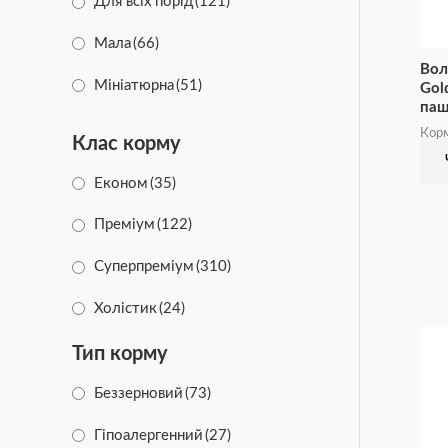
Для всіх порід
(121)
Animonda
(64)
Мала
(66)
Вол
Happy Cat
(16)
Мініатюрна
(51)
Gol
паш
Happy Dog
(15)
Середня
(38)
Корм
Клас корму
Half&Half
(24)
Економ
(35)
CAT CHOW
(10)
Преміум
(122)
Felix
(23)
Суперпреміум
(310)
Friskies
(20)
Холістик
(24)
Gourmet
(35)
Тип корму
PRO PLAN
(28)
Беззерновий
(73)
PRO PLAN Veterinary Diets
(25)
Гіпоалергенний
(27)