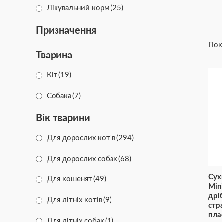
Лікувальний корм
(25)
Призначення
Пок
Тварина
Кіт
(19)
Собака
(7)
Вік тварини
Для дорослих котів
(294)
Для дорослих собак
(68)
Сух
Для кошенят
(49)
Min
дрі
Для літніх котів
(9)
стр
пла
Для літніх собак
(1)