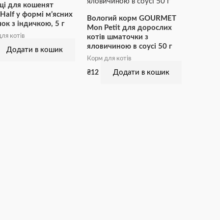
щі для кошенят
Half у формі м’ясних
Вологий корм GOURMET
ок з індичкою, 5 г
Mon Petit для дорослих
ля котів
котів шматочки з
яловичиною в соусі 50 г
Додати в кошик
Корм для котів
Додати в кошик
₴
12