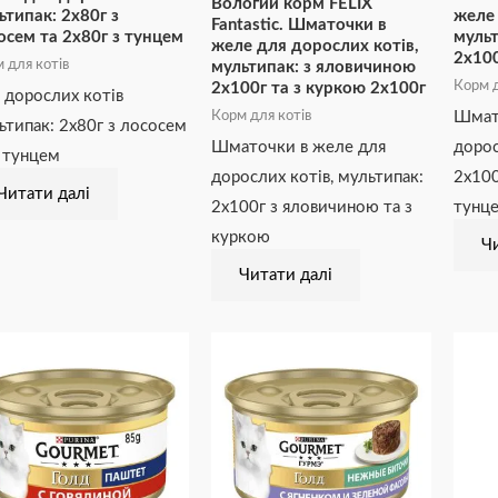
Вологий корм FELIX
ьтипак: 2х80г з
желе 
Fantastic. Шматочки в
осем та 2х80г з тунцем
мульт
желе для дорослих котів,
2х100
 для котів
мультипак: з яловичиною
Корм д
2х100г та з куркою 2х100г
 дорослих котів
Шмат
Корм для котів
ьтипак: 2х80г з лососем
Шматочки в желе для
дорос
з тунцем
дорослих котів, мультипак:
2х100
Читати далі
2х100г з яловичиною та з
тунц
куркою
Чи
Читати далі