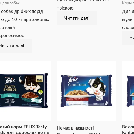
Суп для дорослих котів з
 для собак
Корм д
тріскою
 собак дрібних порід
Для д
Читати далі
ою до 10 кг при алергіях
мульт
харчовій
ялови
ереносимості
Чи
Читати далі
огий корм FELIX Tasty
Волог
Немає в наявності
eds для дорослих котів
Fanta