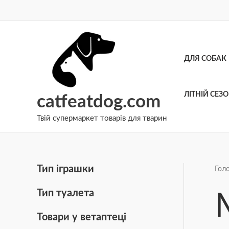
Перейти
до
вмісту
ДЛЯ СОБАК
ЛІТНІЙ СЕЗ
catfeatdog.com
Твій супермаркет товарів для тварин
Тип іграшки
Гол
Тип туалета
Товари у ветаптеці