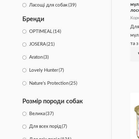
мул
Ласощі для собак
(39)
лос
Бренди
Корм
Для
OPTIMEAL
(14)
мул
та 
JOSERA
(21)
Araton
(3)
Lovely Hunter
(7)
Nature's Protection
(25)
Brit
(41)
Розмір породи собак
Savory
(39)
Велика
(37)
CLUB 4 PAWS
(54)
Для всех порід
(7)
Мяу
(15)