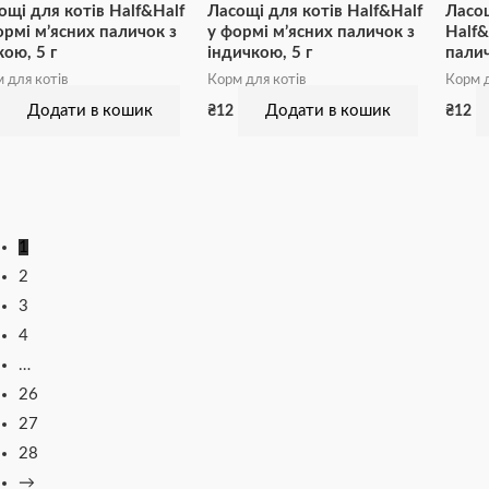
ощі для котів Half&Half
Ласощі для котів Half&Half
Ласо
ормі м’ясних паличок з
у формі м’ясних паличок з
Half&
кою, 5 г
індичкою, 5 г
палич
 для котів
Корм для котів
Корм д
Додати в кошик
Додати в кошик
₴
12
₴
12
1
2
3
4
…
26
27
28
→