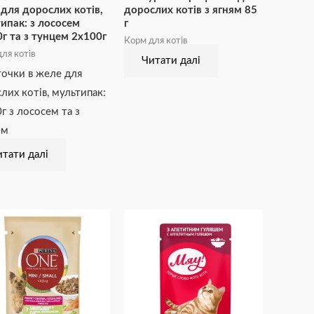
для дорослих котів,
дорослих котів з ягням 85
ипак: з лососем
г
г та з тунцем 2х100г
Корм для котів
ля котів
Читати далі
очки в желе для
лих котів, мультипак:
г з лососем та з
ем
тати далі