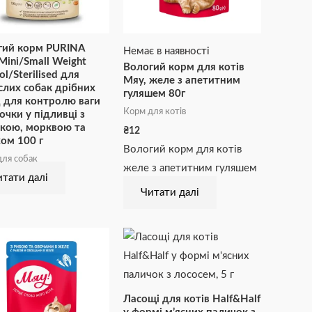
гий корм PURINA
Немає в наявності
ini/Small Weight
Вологий корм для котів
ol/Sterilised для
Мяу, желе з апетитним
лих собак дрібних
гуляшем 80г
 для контролю ваги
Корм для котів
чки у підливці з
чкою, морквою та
₴
12
ом 100 г
Вологий корм для котів
ля собак
желе з апетитним гуляшем
тати далі
Читати далі
Ласощі для котів Half&Half