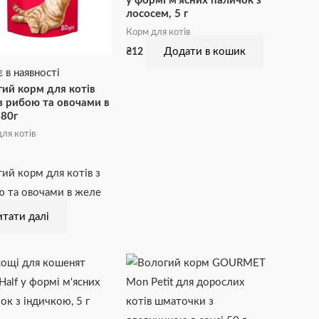
у формі м’ясних паличок з
лососем, 5 г
Корм для котів
Додати в кошик
₴
12
 в наявності
ий корм для котів
з рибою та овочами в
 80г
ля котів
ий корм для котів з
 та овочами в желе
тати далі