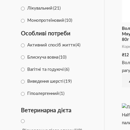
PURINA
(12)
Лікувальний
(21)
DENTALIFE
(2)
Монопротеїновий
(10)
Вол
Cherie
(24)
Особливі потреби
Мяу
80г
PURINA ONE
(3)
Активний спосіб життя
(4)
Корм
₴
12
Brit Care
(28)
Блискуча вовна
(10)
Вол
Вагітні та годуючі
(6)
раг
Виведення шерсті
(19)
Гіпоалергенний
(1)
Життя у приміщенні
(4)
Ветеринарна дієта
Здоров'я сечовий
(11)
Здоров'я суглобів
(1)