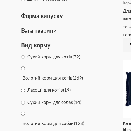
Корм
Для
Для цуценят та юніорів
(15)
Форма випуску
ваг
та 
Вага тварини
неп
Вид корму
Сухий корм для котів
(79)
Вологий корм для котів
(269)
Ласощі для котів
(19)
Сухий корм для собак
(14)
Вологий корм для собак
(128)
Вол
Shr