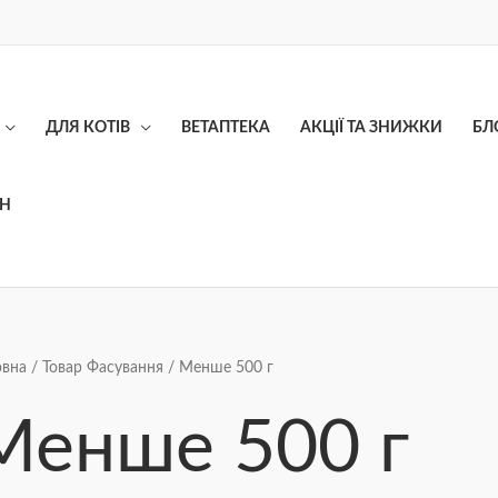
ДЛЯ КОТІВ
ВЕТАПТЕКА
АКЦІЇ ТА ЗНИЖКИ
БЛ
ОН
Сортування
овна
/ Товар Фасування / Менше 500 г
за
ціною:
від
Менше 500 г
найнижчої
до
найвищої