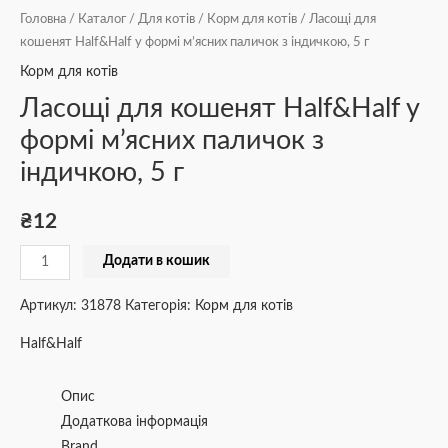
Головна
/
Каталог
/
Для котів
/
Корм для котів
/ Ласощі для
кошенят Half&Half у формі м’ясних паличок з індичкою, 5 г
Корм для котів
Ласощі для кошенят Half&Half у
формі м’ясних паличок з
індичкою, 5 г
₴
12
Додати в кошик
Артикул:
31878
Категорія:
Корм для котів
Half&Half
Опис
Додаткова інформація
Brand