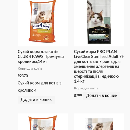
Сухий корм для котів
Сухий корм PRO PLAN
CLUB 4 PAWS Преміум, з
LiveClear Sterilised Adult 7+
кроликом,14 кг
для котів від 7 років для
зменшення алергенів на
Корм для котів
шерсті та після
₴
2370
стерилізації з індичкою
1,4 кг
Сухий корм для котів з
Корм для котів
кроликом
Додати в кошик
₴
799
Додати в кошик