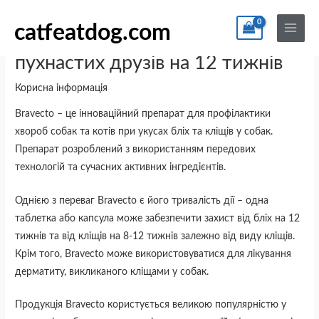
Перейти
Введіть
Назва*
Email*
Сайт
По
Main
до
тут...
catfeatdog.com
Menu
Bravecto (Бравекто) – захист
вмісту
пухнастих друзів на 12 тижнів
Корисна інформація
Bravecto – це інноваційний препарат для профілактики
хвороб собак та котів при укусах бліх та кліщів у собак.
Препарат розроблений з використанням передових
технологій та сучасних активних інгредієнтів.
Однією з переваг Bravecto є його тривалість дії – одна
таблетка або капсула може забезпечити захист від бліх на 12
тижнів та від кліщів на 8-12 тижнів залежно від виду кліщів.
Крім того, Bravecto може використовуватися для лікування
дерматиту, викликаного кліщами у собак.
Продукція Bravecto користується великою популярністю у