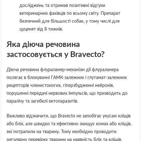
досліджень та отримав позитивні відгуки
ветеринарних фахівців по всьому світу. Препарат
безпечний для більшості собак, у тому числі для
цуценят від 8 тижнів.
Яка діюча речовина
застосовується у Bravecto?
Діюча речовина флураланер-механізм дії флураланера
полягає в блокуванні ГАМК-залежних і глутамат-залежних
рецепторів членистоногих, гіперзбудженні нейронів,
порушенні передачі нервових імпульсів, що призводить до
паралічу та загибелі ектопаразитів.
Важливо відзначити, що Bravecto не запобігає укусам кліщів
або бліх, але швидко та ефективно знищує комах або кліщів,
які потрапили на тварину. Тому необхідно проводити
регулярну перевірку тварини на наявність бліх та кліщів,