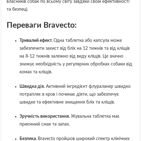
власників собак по всьому світу завдяки своїй ефективності
та безпеці.
Переваги Bravecto:
Тривалий ефект.
Одна таблетка або капсула може
забезпечити захист від бліх на 12 тижнів та від кліщів
на 8-12 тижнів залежно від виду кліщів. Це значно
знижує необхідність у регулярних обробках собаки від
комах та кліщів.
Швидка дія.
Активний інгредієнт флураланер швидко
потрапляє в кров і починає діяти, що забезпечує
швидке та ефективне знищення бліх та кліщів.
Зручність використання.
Жувальна таблетка має
приємний смак та запах.
Безпека.
Bravecto пройшов широкий спектр клінічних