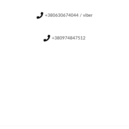
+380630674044 / viber
+380974847512