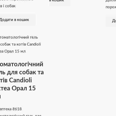
в кошик
Догля
в і собак
поро
Додати в кошик
Д
оматологічний
ль для собак та
тів Candioli
теа Орал 15
л
аптека
₴
618