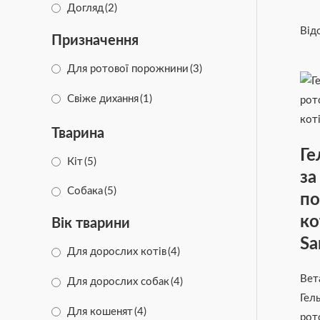
Догляд
(2)
Від
Призначення
Для ротової порожнини
(3)
Свіже дихання
(1)
Тварина
Ге
Кіт
(5)
за
Собака
(5)
п
ко
Вік тварини
Sa
Для дорослих котів
(4)
Вет
Для дорослих собак
(4)
Гел
Для кошенят
(4)
рот