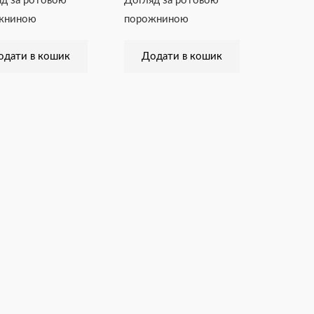
д за ротовою
Догляд за ротовою
жниною
порожниною
одати в кошик
Додати в кошик