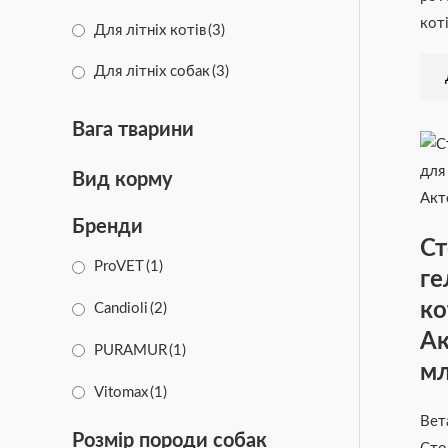
коті
Для літніх котів
(3)
Для літніх собак
(3)
Для цуценят та юніорів
(4)
Вага тварини
Вид корму
Бренди
Ст
ProVET
(1)
ге
ко
Candioli
(2)
Ак
PURAMUR
(1)
м
Vitomax
(1)
Вет
Розмір породи собак