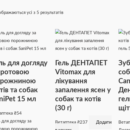
ображаються усі з 5 результатів
ль для догляду
Гель ДЕНТАПЕТ
Зуб
 ротовою
Vitomax для
соб
орожниною
лікування
Can
тів та собак
запалення ясен у
Де
niPet 15 мл
собак та котів
гел
(30 г)
щіт
аптека
₴
54
ь для догляду за
Ветаптека
₴
237
Додати
Вета
овою порожниною