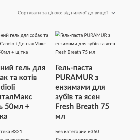
ний гель для
Гель-паста
ак та котів
PURAMUR з
dioli
ензимами для
нталМакс
зубів та ясен
ь 50мл +
Fresh Breath 75
ка
мл
птека
₴
321
Без категории
₴
360