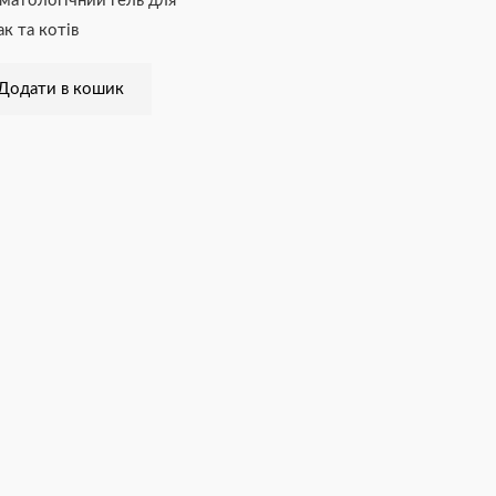
матологічний гель для
ак та котів
Додати в кошик