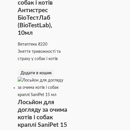
собак і котів
Антистрес
БіоТестЛаб
(BioTestLab),
10мл
Ветаптека
₴
220
Зняття тривожності та
страху у собак і котів
Додати в кошик
Лосьйон для
догляду за очима
котів і собак
краплі SaniPet 15