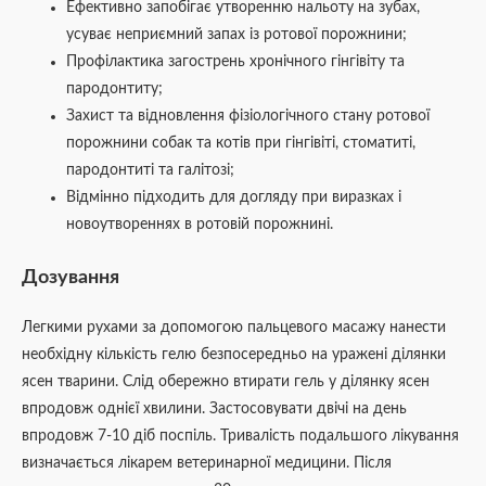
Ефективно запобігає утворенню нальоту на зубах,
усуває неприємний запах із ротової порожнини;
Профілактика загострень хронічного гінгівіту та
пародонтиту;
Захист та відновлення фізіологічного стану ротової
порожнини собак та котів при гінгівіті, стоматиті,
пародонтиті та галітозі;
Відмінно підходить для догляду при виразках і
новоутвореннях в ротовій порожнині.
Дозування
Легкими рухами за допомогою пальцевого масажу нанести
необхідну кількість гелю безпосередньо на уражені ділянки
ясен тварини. Слід обережно втирати гель у ділянку ясен
впродовж однієї хвилини. Застосовувати двічі на день
впродовж 7-10 діб поспіль. Тривалість подальшого лікування
визначається лікарем ветеринарної медицини. Після