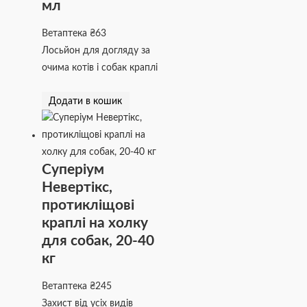
мл
Ветаптека
₴
63
Лосьйон для догляду за
очима котів і собак краплі
Додати в кошик
Суперіум
Невертікс,
протикліщові
краплі на холку
для собак, 20-40
кг
Ветаптека
₴
245
Захист від усіх видів