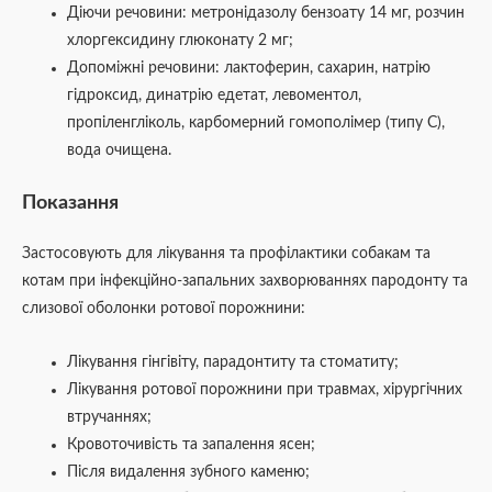
Діючи речовини: метронідазолу бензоату 14 мг, розчин
хлоргексидину глюконату 2 мг;
Допоміжні речовини: лактоферин, сахарин, натрію
гідроксид, динатрію едетат, левоментол,
пропіленгліколь, карбомерний гомополімер (типу С),
вода очищена.
Показання
Застосовують для лікування та профілактики собакам та
котам при інфекційно-запальних захворюваннях пародонту та
слизової оболонки ротової порожнини:
Лікування гінгівіту, парадонтиту та стоматиту;
Лікування ротової порожнини при травмах, хірургічних
втручаннях;
Кровоточивість та запалення ясен;
Після видалення зубного каменю;