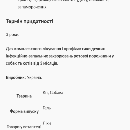
тракту). Ці реакції включають нудоту, блювання,
запаморочення.
Термін придатності
3 роки.
Для комплексного лікування і профілактики деяких
інфекційно-запальних захворювань ротової порожнини у
собак та котів від 3 місяців.
Виробник:
Україна.
Кіт
,
Собака
Тварина
Гель
Форма випуску
Ліки
Товари у ветаптеці