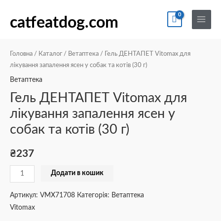
Перейти
По
Main
Гель
до
catfeatdog.com
Menu
ДЕНТАПЕТ
вмісту
Vitomax
для
Головна
/
Каталог
/
Ветаптека
/ Гель ДЕНТАПЕТ Vitomax для
лікування
лікування запалення ясен у собак та котів (30 г)
запалення
Ветаптека
ясен
Гель ДЕНТАПЕТ Vitomax для
у
лікування запалення ясен у
собак
собак та котів (30 г)
та
котів
(30
₴
237
г)
Додати в кошик
кількість
Артикул:
VMX71708
Категорія:
Ветаптека
Vitomax