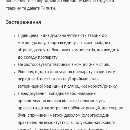
нанесення гелю впродовж 30 хвилин не можна годувати
тварину та давати їй пити.
Застереження
Підвищена індивідуальна чутливість тварин до
метронідазолу, хлоргексидину, а також похідних
нітроімідазолу та будь-яких компонентів, що входять
до складу препарату.
Не застосовувати тваринам віком до 3-х місяців.
Рішення, щодо застосування препарату тваринам у
період вагітності та лактації приймає лікар
ветеринарної медицини після оцінки користі/ризику.
Передозування: випадкове або навмисне
проковтування великої кількості гелю можуть
призвести до загострення побічних реакцій, що спершу
були спричинені метронідазолом (хлоргексидин
практично не всмоктується зі шлунково-кишкового