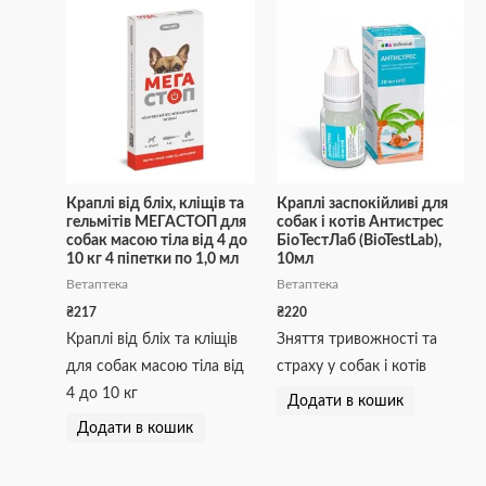
Краплі від бліх, кліщів та
Краплі заспокійливі для
гельмітів МЕГАСТОП для
собак і котів Антистрес
собак масою тіла від 4 до
БіоТестЛаб (BioTestLab),
10 кг 4 піпетки по 1,0 мл
10мл
Ветаптека
Ветаптека
₴
217
₴
220
Краплі від бліх та кліщів
Зняття тривожності та
для собак масою тіла від
страху у собак і котів
4 до 10 кг
Додати в кошик
Додати в кошик