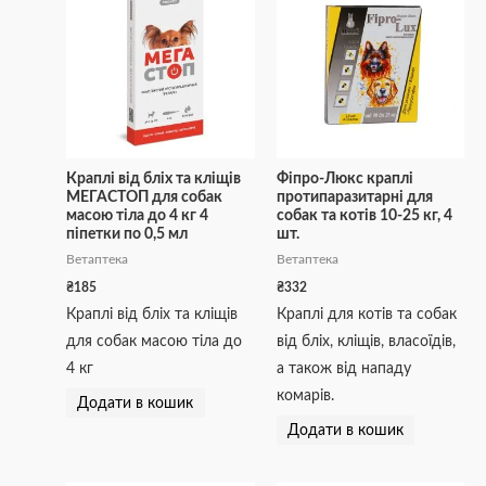
Краплі від бліх та кліщів
Фіпро-Люкс краплі
МЕГАСТОП для собак
протипаразитарні для
масою тіла до 4 кг 4
собак та котів 10-25 кг, 4
піпетки по 0,5 мл
шт.
Ветаптека
Ветаптека
₴
185
₴
332
Краплі від бліх та кліщів
Краплі для котів та собак
для собак масою тіла до
від бліх, кліщів, власоїдів,
4 кг
а також від нападу
комарів.
Додати в кошик
Додати в кошик