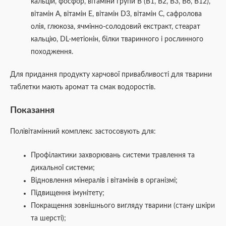
кальцій, фосфор, вітаміни групи В (В1, В2, В3, В6, В12),
вітамін А, вітамін Е, вітамін D3, вітамін С, сафролова
олія, глюкоза, ячмінно-солодовий екстракт, стеарат
кальцію, DL-метіонін, білки тваринного і рослинного
походження.
Для придання продукту харчової привабливості для тварини
таблетки мають аромат та смак водоростів.
Показання
Полівітамінний комплекс застосовують для:
Профілактики захворювань системи травлення та
дихальної системи;
Відновлення мінералів і вітамінів в організмі;
Підвищення імунітету;
Покращення зовнішнього вигляду тварини (стану шкіри
та шерсті);