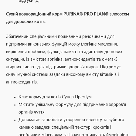
Відгуки (0)
Сухий повнораціонний корм PURINA® PRO PLAN® з лососем
для дорослих котів
.
Збагачений спеціальними поживними речовинами для
підтримки виконавчих функцій мозку (логічне мислення,
вирішення проблем, функція пам’яті та адаптація до нових
ситуацій). Із вмістом аргініна, антиоксидантів та омега-3
жирних кислот для підтримки здоров’я нирок. Підтримує
силу імунної системи завдяки високому вмісту вітамінів і
антиоксидантів.
Клас корму для котів Супер Преміум
Містить унікальну формулу для підтримання здоров’я
органів чуття
Допомагає запобігати утворенню нальоту та зубного
каменю завдяки спеціальній текстурі крокетів і
особливим мінералам, які значно знижують ймовірність