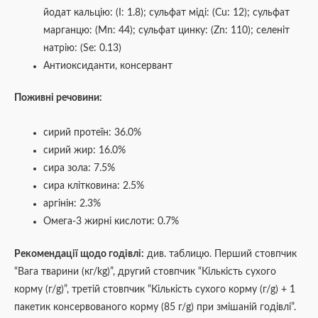
йодат кальцію: (I: 1.8); сульфат міді: (Cu: 12); сульфат
марганцю: (Mn: 44); сульфат цинку: (Zn: 110); селеніт
натрію: (Se: 0.13)
Антиоксиданти, консервант
Поживні речовини:
сирий протеїн: 36.0%
сирий жир: 16.0%
сира зола: 7.5%
сира клітковина: 2.5%
аргінін: 2.3%
Омега-3 жирні кислоти: 0.7%
Рекомендації щодо годівлі:
див. таблицю. Перший стовпчик
“Вага тварини (кг/kg)”, другий стовпчик “Кількість сухого
корму (г/g)”, третій стовпчик “Кількість сухого корму (г/g) + 1
пакетик консервованого корму (85 г/g) при змішаній годівлі”.