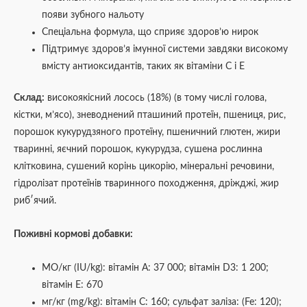
появи зубного нальоту
Спеціальна формула, що сприяє здоров’ю нирок
Підтримує здоров’я імунної системи завдяки високому
вмісту антиоксидантів, таких як вітаміни C і E
Склад:
високоякісний лосось (18%) (в тому числі голова,
кістки, м’ясо), зневоднений пташиний протеїн, пшениця, рис,
порошок кукурудзяного протеїну, пшеничний глютен, жири
тваринні, яєчний порошок, кукурудза, сушена рослинна
клітковина, сушений корінь цикорію, мінеральні речовини,
гідролізат протеїнів тваринного походження, дріжджі, жир
риб′ячий.
Поживні кормові добавки:
МО/кг (IU/kg): вітамін А: 37 000; вітамін D3: 1 200;
вітамін Е: 670
мг/кг (mg/kg): вітамін С: 160; сульфат заліза: (Fe: 120);