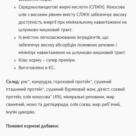
Середньоланцюгові жирні кислоти (СЛЖК). Кокосова
олія з високим рівнем вмісту СЛЖК забезпечує високу
доступність енергії при мінімальному навантаженні на
шлунково-кишковий тракт.
Із вмістом легкозасвоюваних інгредієнтів, що
забезпечує високу абсорбцію поживних речовин і
мінімізує навантаження на шлунково-кишковий тракт.
Клас корму – супер преміум.
Виготовлено в ЄС.
Склад:
рис*, кукурудза, гороховий протеїн*, сушений
пташиний протеїн*, сушений буряковий жом, дігест, соєвий
протеїн, олія кокосова* (4%), мінеральні речовини, жир
свинячий, моно та дигліцериди, олія соєва, жир риб′ячий,
інулін цикорію.
Поживні кормові добавки: