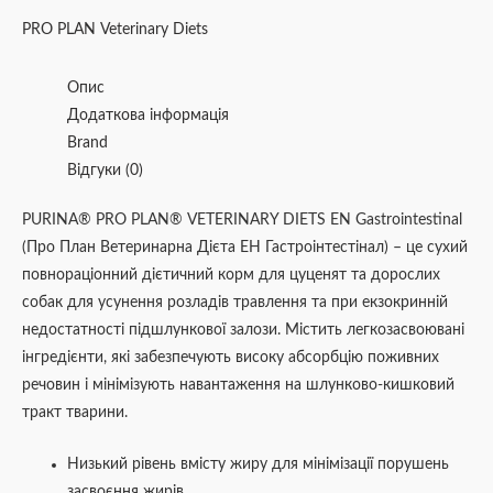
PRO PLAN Veterinary Diets
Опис
Додаткова інформація
Brand
Відгуки (0)
PURINA® PRO PLAN® VETERINARY DIETS EN Gastrointestinal
(Про План Ветеринарна Дієта ЕН Гастроінтестінал) – це сухий
повнораціонний дієтичний корм для цуценят та дорослих
собак для усунення розладів травлення та при екзокринній
недостатності підшлункової залози. Містить легкозасвоювані
інгредієнти, які забезпечують високу абсорбцію поживних
речовин і мінімізують навантаження на шлунково-кишковий
тракт тварини.
Низький рівень вмісту жиру для мінімізації порушень
засвоєння жирів.