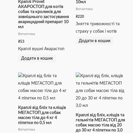
Краплі Provet
10мл
АКАРОСТОП для котів
Ветаптека
собак та кроликів для
₴
220
зовнішнього застосування
акарицидний препарат 10
Зняття тривожності та
мл
страху у собак і котів
Ветаптека
Додати в кошик
₴
53
Краплі вушні Акарастоп
Додати в кошик
Краплі від бліх та кліщів
МЕГАСТОП для собак
Краплі від бліх, кліщів та
масою тіла до 4 кг 4
гельмітів МЕГАСТОП для
піпетки по 0,5 мл
собак масою тіла від 20
Ветаптека
до 30 кг 4 піпетки по 3,0