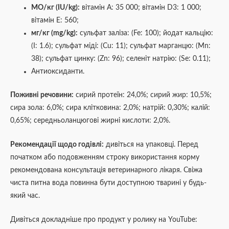
МО/кг (IU/kg):
вітамін А: 35 000; вітамін D3: 1 000;
вітамін Е: 560;
мг/кг (mg/kg):
сульфат заліза: (Fe: 100); йодат кальцію:
(I: 1.6); сульфат міді: (Cu: 11); сульфат марганцю: (Mn:
38); сульфат цинку: (Zn: 96); селеніт натрію: (Se: 0.11);
Антиоксиданти.
Поживні речовини:
сирий протеїн: 24,0%; сирий жир: 10,5%;
сира зола: 6,0%; сира клітковина: 2,0%; натрій: 0,30%; калій:
0,65%; середньоланцюгові жирні кислоти: 2,0%.
Рекомендації щодо годівлі:
дивіться на упаковці. Перед
початком або подовженням строку використання корму
рекомендована консультація ветеринарного лікаря. Свіжа
чиста питна вода повинна бути доступною тварині у будь-
який час.
Дивіться докладніше про продукт у ролику на YouTube: