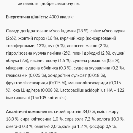
активність і добре самопочуття.
Енергетична цінність:
4000 ккал/кг
Склад:
дегідратоване м’ясо індички (28 %), свіже м’ясо курки
(26%), жовтий горох (16 %), курячий жир (консервований
токоферолами, 13%), нут (6 %), лососеве масло (2 %),
гідролізована куряча печінка (2%), пивні дріжджі (2 %), сушені
яблука (2%), насіння льону (1,5 %), сушена ромашка (0,5 %),
мінерали, сушена обліпиха (0,3 %), сушена журавлина (0,2 %),
глюкозамін (0,025 %), хондроїтин сульфат (0,018 %),
фруктоолігосахариди (0,015 %), мананолігосахариди (0,015
%), юка Шидігера (0,008 %), Lactobacillus acidophilus HA – 122
інактивовані (15×109 клітин/кг).
Аналітичні компоненти:
сирий протеїн 34,0 %, вміст жиру
18,0 %, сира клітковина 1,0 %, сира зола 7,2 %, волога 10,0 %,
омега-3 0,3 %, омега-6 2,0 %,кальцій 1,2 %, фосфор 0,9 %,