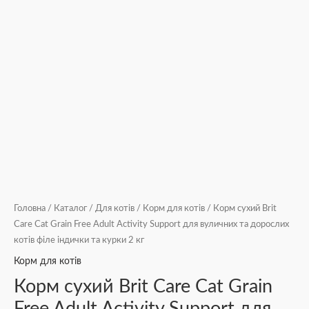
та
курки
2
кг
кількість
Головна
/
Каталог
/
Для котів
/
Корм для котів
/ Корм сухий Brit
Care Cat Grain Free Adult Activity Support для вуличних та дорослих
котів філе індички та курки 2 кг
Корм для котів
Корм сухий Brit Care Cat Grain
Free Adult Activity Support для