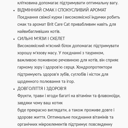
клітковина допомагає підтримувати оптимальну вагу.
ВІДМІННИЙ СМАК І СПОКУСЛИВИЙ АРОМАТ
Поєднання свіжої курки і високоякісної індички робить
смак та аромат Brit Care Cat привабливим навіть для
найвибагливіших котів.
СИЛЬНІ М’ЯЗИ І СКЕЛЕТ
Високоякісний м’ясний білок допомагає підтримувати
хорошу м’язову масу. У поєднанні з таурином,
важливою поживною речовиною для котів, він сприяє
гарному зору і здоров’ю серця. Хондропротектори
підтримують здоров’я зубів, суглобів і кісток для
щоденного полювання та ігор.
ДОВГОЛІТТЯ І ЗДОРОВ’Я
Фрукти, трави і ягоди багаті на вітаміни та флавоноїди,
завдяки чому ваш котик
буде прекрасно виглядати, а також проживе довге і
здорове життя. Оптимальне поєднання вітамінів та
органічних мікроелементів підтримує повсякденну