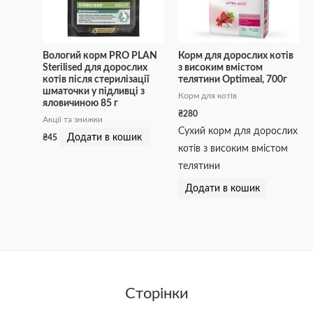
Вологий корм PRO PLAN
Корм для дорослих котів
Sterilised для дорослих
з високим вмістом
котів після стерилізації
телятини Optimeal, 700г
шматочки у підливці з
Корм для котів
яловичиною 85 г
₴
280
Акції та знижки
Сухий корм для дорослих
Додати в кошик
₴
45
котів з високим вмістом
телятини
Додати в кошик
Сторінки