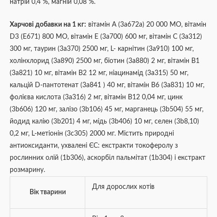
натрій 0,4 %, магній 0,08 %.
Харчові добавки на 1 кг:
вітамін А (3a672a) 20 000 МО, вітамін
D3 (E671) 800 МО, вітамін Е (3a700) 600 мг, вітамін С (3a312)
300 мг, таурин (3a370) 2500 мг, L- карнітин (3a910) 100 мг,
холінхлорид (3a890) 2500 мг, біотин (3a880) 2 мг, вітамін B1
(3a821) 10 мг, вітамін B2 12 мг, ніацинамід (3a315) 50 мг,
кальцій D-пантотенат (3a841 ) 40 мг, вітамін B6 (3a831) 10 мг,
фолієва кислота (3a316) 2 мг, вітамін B12 0,04 мг, цинк
(3b606) 120 мг, залізо (3b106) 45 мг, марганець (3b504) 55 мг,
йодид калію (3b201) 4 мг, мідь (3b406) 10 мг, селен (3b8,10)
0,2 мг, L-метіонін (3c305) 2000 мг. Містить природні
антиоксиданти, ухвалені ЄС: екстракти токоферолу з
рослинних олій (1b306), аскорбіл пальмітат (1b304) і екстракт
розмарину.
Для дорослих котів
Вік тварини