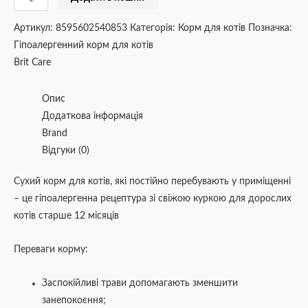
2
кг
Артикул:
8595602540853
Категорія:
Корм для котів
Позначка:
кількість
Гіпоалергенний корм для котів
Brit Care
Опис
Додаткова інформація
Brand
Відгуки (0)
Сухий корм для котів, які постійно перебувають у приміщенні
– це гіпоалергенна рецептура зі свіжою куркою для дорослих
котів старше 12 місяців
Переваги корму:
Заспокійливі трави допомагають зменшити
занепокоєння;