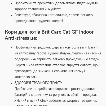
Пробіотики та пребіотики допомагають підтримувати
здорове травлення й імунітет;
Рецептура, збагачена клітковиною, сприяє легкому
проходженню грудочок шерсті
Корм для котів Brit Care Cat GF Indoor
Anti-stress це:
Профілактика грудочок шерсті і контроль ваги. Багаті
на клітковину гарбуз, сушені яблука, лушпиння і насіння
подорожника сприяють легкому проходженню грудок
шерсті. Сира клітковина створює відчуття ситості, що
призводить до зниження споживання корму і
контролю ваги.
ЗДОРОВ’Я ТРАВНОГО ТРАКТУ
Пробіотики та пребіотики сприяють росту здорових
бактерій у кишечнику та регулюють обмінні процеси.
Якісний м’ясний білок забезпечує здорове травлення.