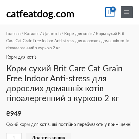
Перейти
По
Main
Корм
до
catfeatdog.com
Menu
сухий
вмісту
Brit
Care
Головна
/
Каталог
/
Для котів
/
Корм для котів
/ Корм сухий Brit
Cat
Care Cat Grain Free Indoor Anti-stress для дорослих домашніх котів
гіпоалергенний з куркою 2 кг
Grain
Free
Корм для котів
Indoor
Корм сухий Brit Care Cat Grain
Anti-
Free Indoor Anti-stress для
stress
дорослих домашніх котів
для
дорослих
гіпоалергенний з куркою 2 кг
домашніх
котів
₴
949
гіпоалергенний
Сухий корм для котів, які постійно перебувають у приміщенні
з
куркою
Додати в кошик