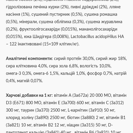
гідролізована печінка курки (2%), пивні дріжджі (2%), лляне
насіння (1%), сушений пустирник (0,5%), сушена ромашка
(0,5%), мінерали, сушена обліпиха (0,3%), сушена журавлина
(0,2%), фруктоолігосахаріди (0,015%), мананолігосахаріди
(0,015%), юка Шидігера (0,008%), Lactobacillus acidopHilus HA
– 122 інактивовані (15×109 клітин/кг).
Аналітичні компоненти:
сирий протеїн 30,0%, сирий жир 18%,
сира клітковина 4,0%, сира зола 6,8%, вологість 10,0%,
омега-3 0,3%, омега-6 1,5%, кальцій 1,0%, фосфор 0,7%, натрій
0,4%, магній 0,07%.
Харчові добавки на 1 кг:
вітамін A (3a672a) 20 000 МО, вітамін
D3 (E671) 800 МО, вітамін E (3a700) 600 мг, вітамін C (3a312)
300 мг, таурин (3a370) 2500 мг, L-карнітин (3a910) 50 мг,
хлорид холіну (3a890) 2500 мг, біотин (3a880) 2 мг, вітамін B1
(3a821) 10 мг, вітамін B2 12 мг, ніацин (3a315) 50 мг, D-
пантотенат кальцію (3a841) 40 мг , вітамін B6 (3a831) 10 мг,