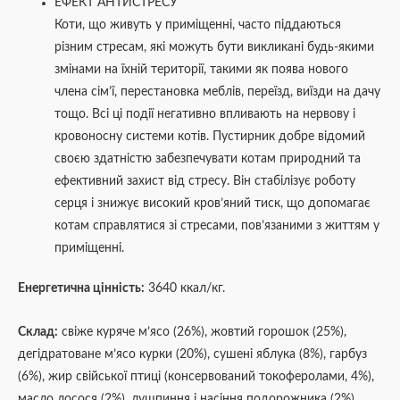
ЕФЕКТ АНТИСТРЕСУ
Коти, що живуть у приміщенні, часто піддаються
різним стресам, які можуть бути викликані будь-якими
змінами на їхній території, такими як поява нового
члена сім’ї, перестановка меблів, переїзд, виїзди на дачу
тощо. Всі ці події негативно впливають на нервову і
кровоносну системи котів. Пустирник добре відомий
своєю здатністю забезпечувати котам природний та
ефективний захист від стресу. Він стабілізує роботу
серця і знижує високий кров’яний тиск, що допомагає
котам справлятися зі стресами, пов’язаними з життям у
приміщенні.
Енергетична цінність:
3640 ккал/кг.
Склад:
свіже куряче м’ясо (26%), жовтий горошок (25%),
дегідратоване м’ясо курки (20%), сушені яблука (8%), гарбуз
(6%), жир свійської птиці (консервований токоферолами, 4%),
масло лосося (2%), лушпиння і насіння подорожника (2%),