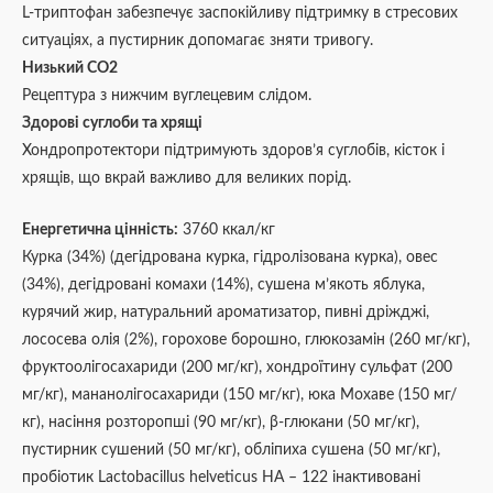
L-триптофан забезпечує заспокійливу підтримку в стресових
ситуаціях, а пустирник допомагає зняти тривогу.
Низький СO2
Рецептура з нижчим вуглецевим слідом.
Здорові суглоби та хрящі
Хондропротектори підтримують здоров’я суглобів, кісток і
хрящів, що вкрай важливо для великих порід.
Енергетична цінність:
3760 ккал/кг
Курка (34%) (дегідрована курка, гідролізована курка), овес
(34%), дегідровані комахи (14%), сушена м’якоть яблука,
курячий жир, натуральний ароматизатор, пивні дріжджі,
лососева олія (2%), горохове борошно, глюкозамін (260 мг/кг),
фруктоолігосахариди (200 мг/кг), хондроїтину сульфат (200
мг/кг), мананолігосахариди (150 мг/кг), юка Мохаве (150 мг/
кг), насіння розторопші (90 мг/кг), β-глюкани (50 мг/кг),
пустирник сушений (50 мг/кг), обліпиха сушена (50 мг/кг),
пробіотик Lactobacillus helveticus HA – 122 інактивовані