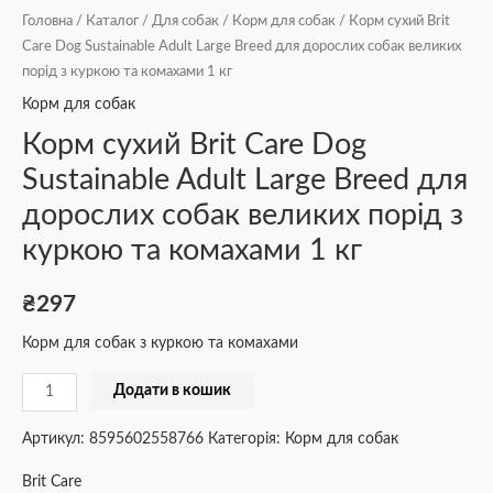
комахами
Головна
/
Каталог
/
Для собак
/
Корм для собак
/ Корм сухий Brit
1
Care Dog Sustainable Adult Large Breed для дорослих собак великих
кг
порід з куркою та комахами 1 кг
кількість
Корм для собак
Корм сухий Brit Care Dog
Sustainable Adult Large Breed для
дорослих собак великих порід з
куркою та комахами 1 кг
₴
297
Корм для собак з куркою та комахами
Додати в кошик
Артикул:
8595602558766
Категорія:
Корм для собак
Brit Care