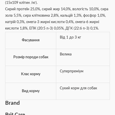
(15х109 клітин /кг).
Сирий протеїн 25,0%, сирий жир 14,0%, вологість 10,0%, сира
зола 5,5%, сира клітковина 2,8%, кальцій 1,3%, фосфор 1,0%,
натрій 0,3%, омега-3 жирні кислоти 0,4%, омега-6 жирні
кислоти 1,8%, ЕПК (20:5 n-3) 0,05%, ДГК (22:6 n-3) 0,1%.
Від 1 до 3 кг
Фасування
Велика
Розмір породи собак
Суперпреміум
Клас корму
Сухий корм для собак
Вид корму
Brand
Brit Care