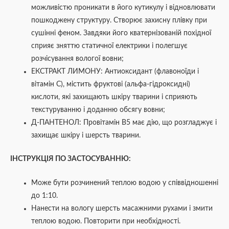
можливістю проникати в його кутикулу і відновлювати
пошкоджену структуру. Створює захисну плівку при
сушінні феном. Завдяки його кватернізованій похідної
сприяє зняттю статичної електрики і полегшує
розчісування вологої вовни;
ЕКСТРАКТ ЛИМОНУ: Антиоксидант (флавоноїди і
вітамін С), містить фруктові (альфа-гідроксидні)
кислоти, які захищають шкіру тварини і сприяють
текстуруванню і доданню обсягу вовни;
Д-ПАНТЕНОЛ: Провітамін В5 має дію, що розгладжує і
захищає шкіру і шерсть тварини.
ІНСТРУКЦІЯ ПО ЗАСТОСУВАННЮ:
Може бути розчинений теплою водою у співвідношенні
до 1:10.
Нанести на вологу шерсть масажними рухами і змити
теплою водою. Повторити при необхідності.