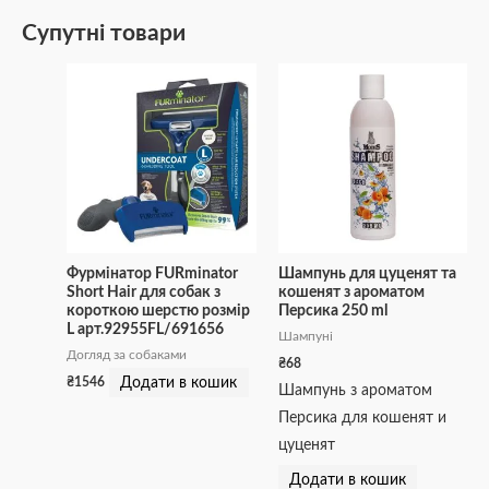
Супутні товари
Фурмінатор FURminator
Шампунь для цуценят та
Short Hair для собак з
кошенят з ароматом
короткою шерстю розмір
Персика 250 ml
L арт.92955FL/691656
Шампуні
Догляд за собаками
₴
68
Додати в кошик
₴
1546
Шампунь з ароматом
Персика для кошенят и
цуценят
Додати в кошик