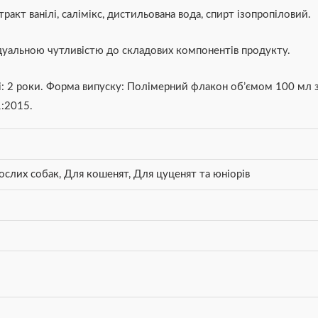
тракт ванілі, салімікс, дистильована вода, спирт ізопропіловий.
ідуальною чутливістю до складових компонентів продукту.
ті: 2 роки. Форма випуску: Полімерний флакон об’ємом 100 мл з
:2015.
ослих собак
,
Для кошенят
,
Для цуценят та юніорів