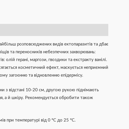
 найбільш розповсюджених видів ектопаразитів та дбає
іщів та переносників небезпечних захворювань:
 олій герані, маргози, гвоздики та екстракту ванілі.
сягається косметичний ефект, маскується неприємний
шому загоєнню та відновленню епідермісу.
и з відстані 10-20 см, другою рукою піднімають
я, а й шкіру. Рекомендується обробити також
мів при температурі від 0 °С до 25 °С.