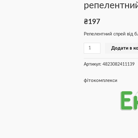
репелентни
і
собак
₴
197
репелентний
100
Репелентний спрей від бл
мл
кількість
Додати в к
Артикул:
4823082411139
фітокомплекси