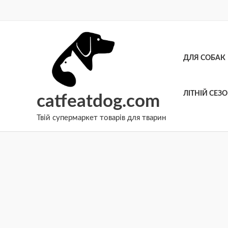
Перейти
до
вмісту
ДЛЯ СОБАК
ЛІТНІЙ СЕЗ
catfeatdog.com
Твій супермаркет товарів для тварин