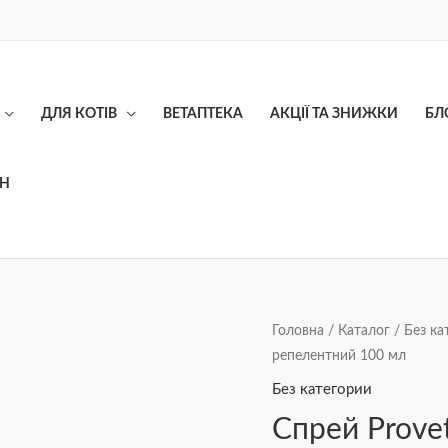
ДЛЯ КОТІВ
ВЕТАПТЕКА
АКЦІЇ ТА ЗНИЖКИ
БЛ
ОН
Спрей
Головна
/
Каталог
/
Без ка
репелентний 100 мл
Provet
ЕКОВЕТ
Без категории
для
Спрей Prove
котів