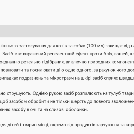
нішнього застосування для котів та собак (100 мл) захищає від
 Засіб має виражений репелентний ефект проти бліх, вошей, кл
поєднанню ретельно підібраних, виключно природних компонентів:
повнювати та посилювати дію одне одного, за рахунок чого до
У випадках подразнень та мікротравм на шкірі засіб сприяє швид
но струшують. Однією рукою засіб розпилюють на тулуб тварин
щоб засобом обробити не тільки шерсть до повного зволоженн
нню засобу в очі та на слизові оболонки.
ля дітей і тварин місці, окремо від продуктів харчування та кор