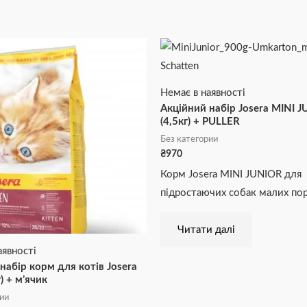
Немає в наявності
Акційний набір Josera MINI 
(4,5кг) + PULLER
Без категории
₴
970
Корм Josera MINI JUNIOR для
підростаючих собак малих пор
Читати далі
аявності
набір корм для котів Josera
г) + м’ячик
рии