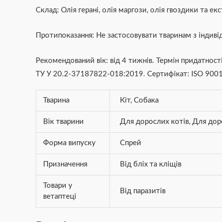
Склад: Олія герані, олія маргози, олія гвоздики та екс
Протипоказання: Не застосовувати тваринам з індив
Рекомендований вік: від 4 тижнів. Термін придатнос
ТУ У 20.2-37187822-018:2019. Сертифікат: ISO 9001
Тварина
Кіт
,
Собака
Вік тварини
Для дорослих котів
,
Для дор
Форма випуску
Спрей
Призначення
Від бліх та кліщів
Товари у
Від паразитів
ветаптеці