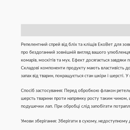
Опис
Додаткова інформація
Brand
Відгуки (0)
Репелентний спрей від бліх та кліщів ЕкоВет для зов
про бездоганний зовнішній вигляд вашого улюбленця.
комарів, москітів та мух. Ефект досягається завдяки 
Складові компоненти продукту мають властивість до
запах від тварин, покращується стан шкіри і шерсті. 
Спосіб застосування: Перед обробкою флакон ретель
шерсть тварини проти напрямку росту таким чином, 
подушечки лап. При обробці слід запобігати потрапля
Умови зберігання: Зберігати в сухому, недоступному д