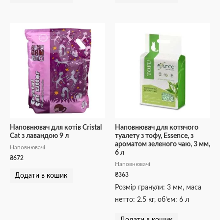
Наповнювач для котів Cristal
Наповнювач для котячого
Cat з лавандою 9 л
туалету з тофу, Essence, з
ароматом зеленого чаю, 3 мм,
Наповнювачі
6 л
₴
672
Наповнювачі
₴
363
Додати в кошик
Розмір гранули: 3 мм, маса
нетто: 2.5 кг, об’єм: 6 л