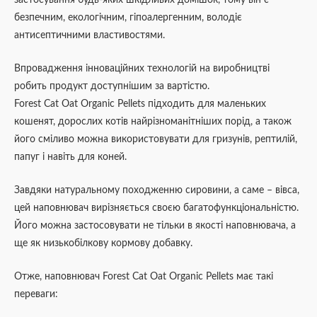
застосування будь-яких шкідливих домішок, тому він є
безпечним, екологічним, гіпоалергенним, володіє
антисептичними властивостями.
Впровадження інноваційних технологій на виробництві
робить продукт доступнішим за вартістю.
Forest Cat Oat Organic Pellets підходить для маленьких
кошенят, дорослих котів найрізноманітніших порід, а також
його сміливо можна використовувати для гризунів, рептилій,
папуг і навіть для коней.
Завдяки натуральному походженню сировини, а саме – вівса,
цей наповнювач вирізняється своєю багатофункціональністю.
Його можна застосовувати не тільки в якості наповнювача, а
ще як низькобілкову кормову добавку.
Отже, наповнювач Forest Cat Oat Organic Pellets має такі
переваги: