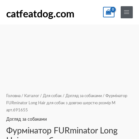
Перейти
По
Main
Фурмінатор
до
catfeatdog.com
Menu
FURminator
вмісту
Long
Hair
для
собак
з
довгою
шерстю
розмір
М
арт.691655
Головна
/
Каталог
/
Для собак
/
Догляд за собаками
/ Фурмінатор
кількість
FURminator Long Hair для собак з довгою шерстю розмір М
арт.691655
Догляд за собаками
Фурмінатор FURminator Long