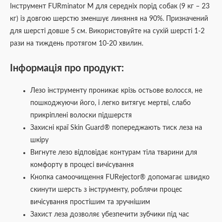
Інструмент FURminator M для середніх порід собак (9 кг – 23
кг) із довгою шерстю зменшує линяння на 90%. Призначений
для шерсті довше 5 см. Використовуйте на сухій шерсті 1-2
рази на тиждень протягом 10-20 хвилин.
Інформація про продукт:
Лезо інструменту проникає крізь остьове волосся, не
пошкоджуючи його, і легко витягує мертві, слабо
прикріплені волоски підшерстя
Захисні краї Skin Guard® попереджають тиск леза на
шкіру
Вигнуте лезо відповідає контурам тіла тварини для
комфорту в процесі вичісування
Кнопка самоочищення FURejector® допомагає швидко
скинути шерсть з інструменту, роблячи процес
вичісування простішим та зручнішим
Захист леза дозволяє убезпечити зубчики під час