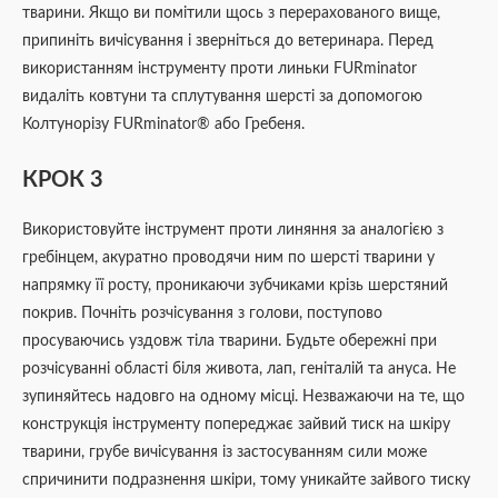
тварини. Якщо ви помітили щось з перерахованого вище,
припиніть вичісування і зверніться до ветеринара. Перед
використанням інструменту проти линьки FURminator
видаліть ковтуни та сплутування шерсті за допомогою
Колтунорізу FURminator® або Гребеня.
КРОК 3
Використовуйте інструмент проти линяння за аналогією з
гребінцем, акуратно проводячи ним по шерсті тварини у
напрямку її росту, проникаючи зубчиками крізь шерстяний
покрив. Почніть розчісування з голови, поступово
просуваючись уздовж тіла тварини. Будьте обережні при
розчісуванні області біля живота, лап, геніталій та ануса. Не
зупиняйтесь надовго на одному місці. Незважаючи на те, що
конструкція інструменту попереджає зайвий тиск на шкіру
тварини, грубе вичісування із застосуванням сили може
спричинити подразнення шкіри, тому уникайте зайвого тиску