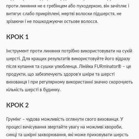
проти линяння не є гребінцем або пуходеркою, він зачіпляє і
витягує слабо прикріплені, мертві волоски підшерстя, не
зрізаючи і не пошкоджуючи остьове волосся.
КРОК 1
Інструмент проти линяння потрібно використовувати на сухій
шерсті. Для кращих результатів використовуйте його відразу
після купання та сушки улюбленця. Лінійка FURminator® – це
продукти, що забезпечують здоров’я шкіри та шерсті
вихованця і при регулярному використанні значно скорочують
кількість шерсті в будинку.
КРОК 2
Грумінг – чудова можливість оглянути свого вихованця. У
процесі вичісування звертайте увагу на можливі хвороби,
синці та шкірні захворювання, які може приховувати шерсть