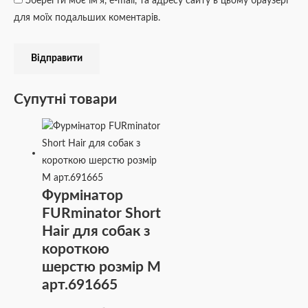
Зберегти моє ім'я, e-mail, та адресу сайту в цьому браузері
для моїх подальших коментарів.
Супутні товари
Фурмінатор
FURminator Short
Hair для собак з
короткою
шерстю розмір М
арт.691665