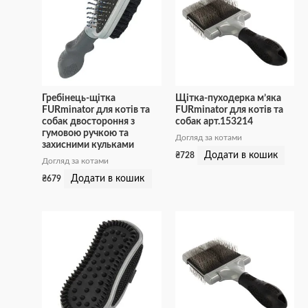
Гребінець-щітка
Щітка-пуходерка м’яка
FURminator для котів та
FURminator для котів та
собак двостороння з
собак арт.153214
гумовою ручкою та
Догляд за котами
захисними кульками
Додати в кошик
₴
728
Догляд за котами
Додати в кошик
₴
679