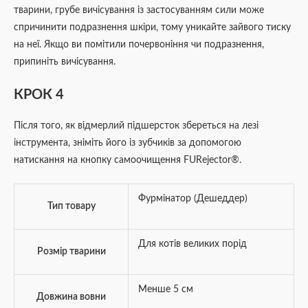
тварини, грубе вичісування із застосуванням сили може
спричинити подразнення шкіри, тому уникайте зайвого тиску
на неї. Якщо ви помітили почервоніння чи подразнення,
припиніть вичісування.
КРОК 4
Після того, як відмерлий підшерсток збереться на лезі
інструмента, зніміть його із зубчиків за допомогою
натискання на кнопку самоочищення FURejector®.
Фурмінатор (Дешеддер)
Тип товару
Для котів великих порід
Розмір тварини
Менше 5 см
Довжина вовни