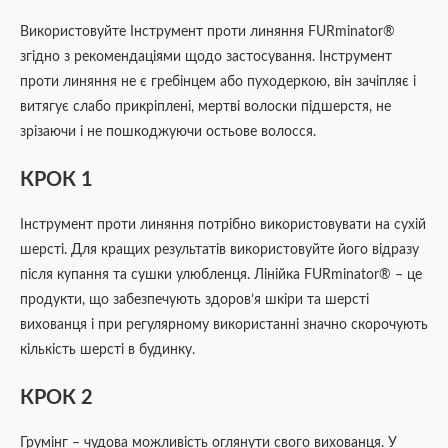
Використовуйте Інструмент проти линяння FURminator®
згідно з рекомендаціями щодо застосування. Інструмент
проти линяння не є гребінцем або пуходеркою, він зачіпляє і
витягує слабо прикріплені, мертві волоски підшерстя, не
зрізаючи і не пошкоджуючи остьове волосся.
КРОК 1
Інструмент проти линяння потрібно використовувати на сухій
шерсті. Для кращих результатів використовуйте його відразу
після купання та сушки улюбленця. Лінійка FURminator® – це
продукти, що забезпечують здоров’я шкіри та шерсті
вихованця і при регулярному використанні значно скорочують
кількість шерсті в будинку.
КРОК 2
Грумінг – чудова можливість оглянути свого вихованця. У