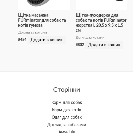
Щітка масажна
Щітка-пуходерка для
FURminator для собак та
собак та котів FURminator
котів гумова
жорстка L 20,5 х 9,5 х 1,5
см
Догляд за котами
Догляд за котами
Додати в кошик
₴
454
Додати в кошик
₴
802
Сторінки
Корм для собак
Корм для котів
Одяг для собак
Догляд за собаками
Амуніція