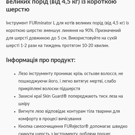
великих порід (від 4,5 кг) із короткою
шерстю
Інструмент FURminator L для котів великих порід (від 4,5 кг) із
короткою шерстю зменшує линяння на 90%. Призначений
для шерсті довжиною до 5 см. Використовуйте на сухій
шерсті 1-2 рази на тиждень протягом 10-20 хвилин.
Інформація про продукт:
Лезо інструменту проникає крізь остьове волосся, не
пошкоджуючи його, і легко витягує мертві, слабо
прикріплені волоски підшерстя
Захисні краї Skin Guard® попереджають тиск леза на
шкіру
Вигнуте лезо відповідає контурам тіла тварини для
комфорту в процесі вичісування
Кнопка самоочищення FURejector® допомагає швидко
скинути шерсть з інструменту, роблячи процес