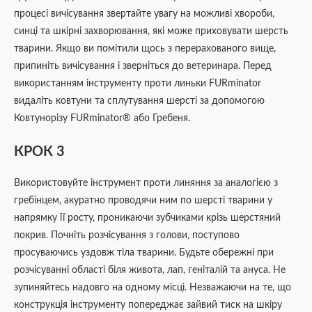
процесі вичісування звертайте увагу на можливі хвороби,
синці та шкірні захворювання, які може приховувати шерсть
тварини. Якщо ви помітили щось з перерахованого вище,
припиніть вичісування і зверніться до ветеринара. Перед
використанням інструменту проти линьки FURminator
видаліть ковтуни та сплутування шерсті за допомогою
Ковтунорізу FURminator® або Гребеня.
КРОК 3
Використовуйте інструмент проти линяння за аналогією з
гребінцем, акуратно проводячи ним по шерсті тварини у
напрямку її росту, проникаючи зубчиками крізь шерстяний
покрив. Почніть розчісування з голови, поступово
просуваючись уздовж тіла тварини. Будьте обережні при
розчісуванні області біля живота, лап, геніталій та ануса. Не
зупиняйтесь надовго на одному місці. Незважаючи на те, що
конструкція інструменту попереджає зайвий тиск на шкіру