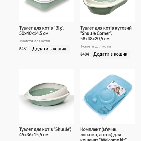
Туалет для котів “Big”,
Туалет для котів кутовий
50x40x14,5 см
“Shuttle Corner”,
58x48x20,5 см
Туалети для котів
Туалети для котів
Додати в кошик
₴
461
Додати в кошик
₴
484
Туалет для котів “Shuttle”,
Комплект (м’ячик,
45x36x15,5 см
лопатка, лоток) для
кошенят “Welcome kit”,