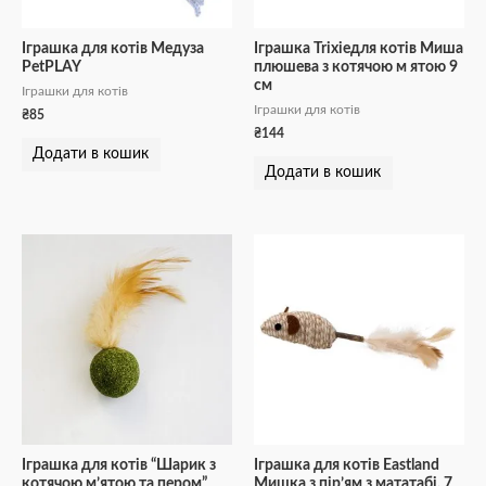
Іграшка для котів Медуза
Іграшка Trixieдля котів Миша
PetPLAY
плюшева з котячою м ятою 9
см
Іграшки для котів
Іграшки для котів
₴
85
₴
144
Додати в кошик
Додати в кошик
Іграшка для котів “Шарик з
Іграшка для котів Eastland
котячою м’ятою та пером”
Мишка з пір’ям з мататабі, 7