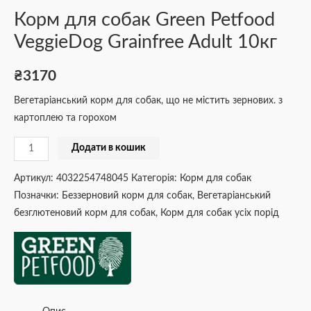
Корм для собак Green Petfood
VeggieDog Grainfree Adult 10кг
₴
3170
Вегетаріанський корм для собак, що не містить зернових. з
картоплею та горохом
Додати в кошик
Артикул:
4032254748045
Категорія:
Корм для собак
Позначки:
Беззерновий корм для собак
,
Вегетаріанський
безглютеновий корм для собак
,
Корм для собак усіх порід