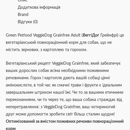
Опис
Додаткова інформація
Brand
Відгуки (0)
Green Petfood VeggieDog Grainfree Adult (
ВеггіДог
Грейнфрі) це
вегетаріанський повнораціонний корм для собак, що не
містить зернових. з картоплею та горохом.
Вегетаріанський рецепт VeggieDog Grainfree, який забезпечує
ваших дорослих собак всіма необхідними поживними
речовинами. Горох і картопля дають вашій собаці цінні
амінокислоти, в той час як смачні трави і фрукти є ідеальним
завершальним штрихом нашої їжі. Чи то за вашими етичними
переконаннями, чи то через те, що ваша собака страждає від
неперетравлення: з VeggieDog Grainfree, ваш чотириногий
друг може допомогти зробити світ більш сталим щодня!
Оптимізований за вмістом поживних речоивн повнораціонний
корм