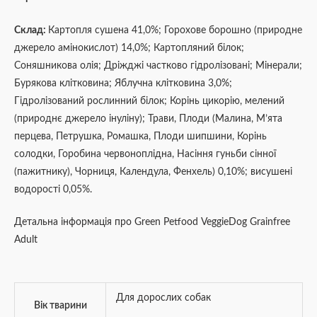
Склад:
Картопля сушена 41,0%; Горохове борошно (природне
джерело амінокислот) 14,0%; Картопляний білок;
Соняшникова олія; Дріжджі частково гідролізовані; Мінерали;
Бурякова клітковина; Яблучна клітковина 3,0%;
Гідролізований рослинний білок; Корінь цикорію, мелений
(природнє джерело інуліну); Трави, Плоди (Малина, М’ята
перцева, Петрушка, Ромашка, Плоди шипшини, Корінь
солодки, Горобина червоноплідна, Насіння гуньби сінної
(пажитнику), Чорниця, Календула, Фенхель) 0,10%; висушені
водорості 0,05%.
Детальна інформація про Green Petfood VeggieDog Grainfree
Adult
Для дорослих собак
Вік тварини