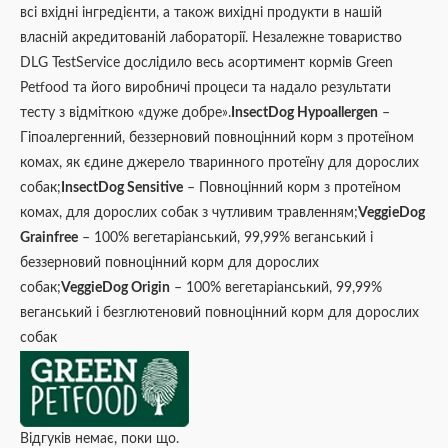
всі вхідні інгредієнти, а також вихідні продукти в нашій
власній акредитованій лабораторії. Незалежне товариство
DLG TestService дослідило весь асортимент кормів Green
Petfood та його виробничі процеси та надало результати
тесту з відміткою «дуже добре».
InsectDog Hypoallergen
–
Гіпоалергенний, беззерновий повноцінний корм з протеїном
комах, як єдине джерело тваринного протеїну для дорослих
собак;
InsectDog Sensitive
– Повноцінний корм з протеїном
комах, для дорослих собак з чутливим травленням;
VeggieDog
Grainfree
– 100% вегетаріанський, 99,99% веганський і
беззерновий повноцінний корм для дорослих
собак;
VeggieDog Origin
– 100% вегетаріанський, 99,99%
веганський і безглютеновий повноцінний корм для дорослих
собак
Відгуків немає, поки що.