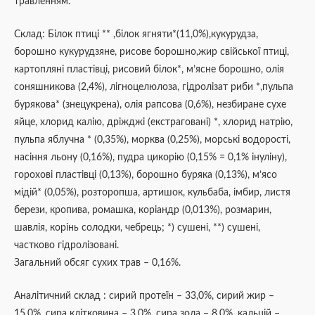
травленням.
Склад: Білок птиці ** ,білок ягняти*(11,0%),кукурудза,
борошно кукурудзяне, рисове борошно,жир свійської птиці,
картопляні пластівці, рисовий білок*, м’ясне борошно, олія
соняшникова (2,4%), лігноцелюлоза, гідролізат риби *,пульпа
бурякова* (знецукрена), олія рапсова (0,6%), незбиране сухе
яйце, хлорид калію, дріжджі (екстраговані) *, хлорид натрію,
пульпа яблучна * (0,35%), морква (0,25%), морські водорості,
насіння льону (0,16%), пудра цикорію (0,15% = 0,1% інуліну),
горохові пластівці (0,13%), борошно буряка (0,13%), м’ясо
мідій* (0,05%), розторопша, артишок, кульбаба, імбир, листя
берези, кропива, ромашка, коріандр (0,013%), розмарин,
шавлія, корінь солодки, чебрець; *) сушені, **) сушені,
частково гідролізовані.
Загальний обсяг сухих трав – 0,16%.
Аналітичний склад : сирий протеїн – 33,0%, сирий жир –
15,0%, сира клітковина – 3,0%, сира зола – 8,0%, кальцій –