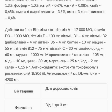
1,3%, фосфор – 1,0%, натрій – 0,6%, магній – 0,08%, калій –
0,65%, омега-6 жирні кислоти – 3,5%, омега-3 жирні кислоти
– 0,4%.
Добавки на 1 кг: Вітаміни / кг: вітамін A – 17 000 МО, вітамін
D3 – 1000 МО, вітамін E – 100 мг, вітамін B1 – 4 мг, вітамін B2
(рибофлавін) – 4 мг, вітамін B6 – 4 мг, біотин – 10 мг, ніацин –
55 мг, вітамін B12 – 75 мкг, вітамін С – 30 мг, холінхлорид –
60 мг, таурин – 1000 мг. Мікроелементи / кг: залізо – 105 мг,
мідь – 10 мг, цинк – 80 мг, марганець – 25 мг, йод – 2 мг,
селен – 0,15 мг. Антиоксиданти: екстракти токоферолу з
рослинних олій 1b306 (i). Амінокислоти / кг: DL-метіонін –
4200 мг.
Для дорослих котів
Вік тварини
Від 1 до 3 кг
Фасування