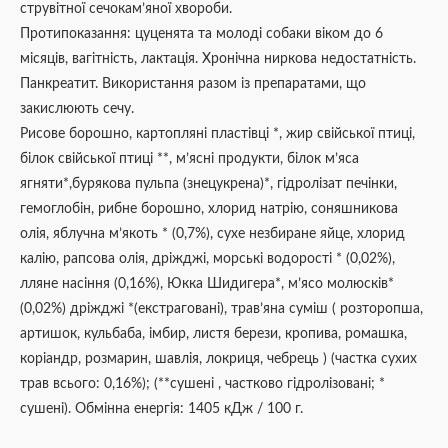
струвітної сечокам’яної хвороби.
Протипоказання: цуценята та молоді собаки віком до 6
місяців, вагітність, лактація. Хронічна ниркова недостатність.
Панкреатит. Використання разом із препаратами, що
закислюють сечу.
Рисове борошно, картопляні пластівці *, жир свійської птиці,
білок свійської птиці **, м’ясні продукти, білок м’яса
ягняти*,бурякова пульпа (знецукрена)*, гідролізат печінки,
гемоглобін, рибне борошно, хлорид натрію, соняшникова
олія, яблучна м’якоть * (0,7%), сухе незбиране яйце, хлорид
калію, рапсова олія, дріжджі, морські водорості * (0,02%),
лляне насіння (0,16%), Юкка Шидигера*, м’ясо молюсків*
(0,02%) дріжджі *(екстраговані), трав’яна суміш ( розторопша,
артишок, кульбаба, імбир, листя берези, кропива, ромашка,
коріандр, розмарин, шавлія, локриця, чебрець ) (частка сухих
трав всього: 0,16%); (**сушені , частково гідролізовані; *
сушені). Обмінна енергія: 1405 кДж / 100 г.