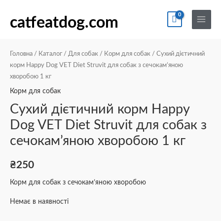
Перейти
По
Main
до
catfeatdog.com
Menu
вмісту
Головна
/
Каталог
/
Для собак
/
Корм для собак
/ Сухий дієтичний
корм Happy Dog VET Diet Struvit для собак з сечокам’яною
хворобою 1 кг
Корм для собак
Сухий дієтичний корм Happy
Dog VET Diet Struvit для собак з
сечокам’яною хворобою 1 кг
₴
250
Корм для собак з сечокам’яною хворобою
Немає в наявності