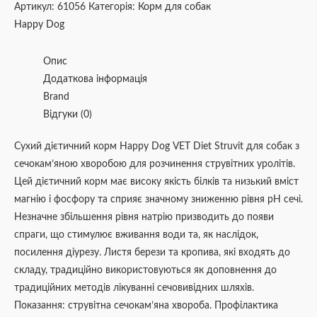
Артикул:
61056
Категорія:
Корм для собак
Happy Dog
Опис
Додаткова інформація
Brand
Відгуки (0)
Сухий дієтичний корм Happy Dog VET Diet Struvit для собак з
сечокам’яною хворобою для розчинення струвітних уролітів.
Цей дієтичний корм має високу якість білків та низький вміст
магнію і фосфору та сприяє значному зниженню рівня рН сечі.
Незначне збільшення рівня натрію призводить до появи
спраги, що стимулює вживання води та, як наслідок,
посилення діурезу. Листя берези та кропива, які входять до
складу, традиційно використовуються як доповнення до
традиційних методів лікуванні сечовивідних шляхів.
Показання: струвітна сечокам’яна хвороба. Профілактика