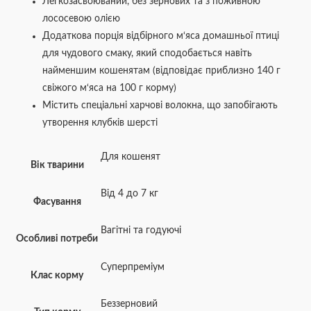
Легкозасвоюваний, без зернових та з поживною
лососевою олією
Додаткова порція відбірного м‘яса домашньої птиці
для чудового смаку, який сподобається навіть
найменшим кошенятам (відповідає приблизно 140 г
свіжого м‘яса на 100 г корму)
Містить спеціальні харчові волокна, що запобігають
утворення клубків шерсті
Для кошенят
Вік тварини
Від 4 до 7 кг
Фасування
Вагітні та годуючі
Особливі потреби
Суперпреміум
Клас корму
Беззерновий