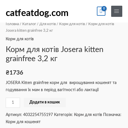
Перейти
По
Main
Корм
до
catfeatdog.com
Menu
для
вмісту
котів
Головна
/
Каталог
/
Для котів
/
Корм для котів
/ Корм для котів
Josera
Josera kitten grainfree 3,2 кг
kitten
Корм для котів
grainfree
Корм для котів Josera kitten
3,2
grainfree 3,2 кг
кг
кількість
₴
1736
JOSERA Kitten grainfree корм для вирощування кошенят та
годуввання їх мам в період вагітності або лактації
Додати в кошик
Артикул:
4032254755197
Категорія:
Корм для котів
Позначка:
Корм для кошенят